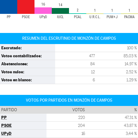
16
14
2
1
1
1
PP
PSOE
UPyD
IUCL
PCAL
U.R.C.L.
PUM+J
PACMA
RESUMEN DEL ESCRUTINIO DE MONZÓN DE CAMPOS
Escrutado:
100 %
Votos contabilizados:
477
85,03 %
Abstenciones:
84
14,97 %
Votos nulos:
12
2,52 %
Votos en blanco:
6
1,29 %
VOTOS POR PARTIDOS EN MONZÓN DE CAMPOS
PARTIDO
VOTOS
%
PP
220
47,31 %
PSOE
204
43,87 %
UPyD
16
3,44 %