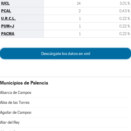
IUCL
14
3,01 %
PCAL
2
0,43 %
U.R.C.L.
1
0,22 %
PUM+J
1
0,22 %
PACMA
1
0,22 %
Descárgate los datos en xml
Municipios de Palencia
Abarca de Campos
Abia de las Torres
Aguilar de Campoo
Alar del Rey