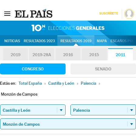
SUSCRÍBETE
10N | Eleccion
NOTICIAS
RESULTADOS 2023
RESULTADOS 2019
MAPA
ESCAÑOS POR 
2019
2019-28A
2016
2015
2011
CONGRESO
SENADO
Estás en:
Total España
»
Castilla y León
»
Palencia
»
Monzón de Campos