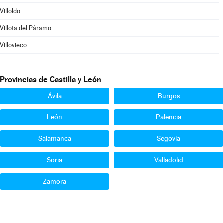
Villoldo
Villota del Páramo
Villovieco
Provincias de Castilla y León
Ávila
Burgos
León
Palencia
Salamanca
Segovia
Soria
Valladolid
Zamora