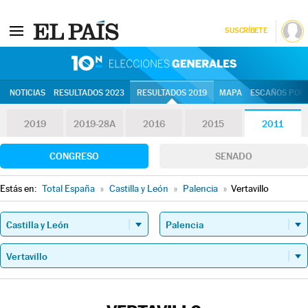
SUSCRÍBETE
10N | Eleccion
NOTICIAS
RESULTADOS 2023
RESULTADOS 2019
MAPA
ESCAÑOS POR 
2019
2019-28A
2016
2015
2011
CONGRESO
SENADO
Estás en:
Total España
»
Castilla y León
»
Palencia
»
Vertavillo