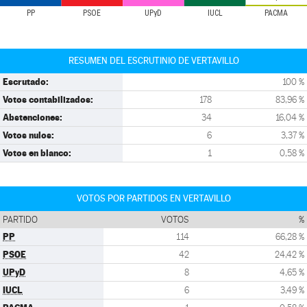
PP
PSOE
UPyD
IUCL
PACMA
RESUMEN DEL ESCRUTINIO DE VERTAVILLO
Escrutado:
100 %
Votos contabilizados:
178
83,96 %
Abstenciones:
34
16,04 %
Votos nulos:
6
3,37 %
Votos en blanco:
1
0,58 %
VOTOS POR PARTIDOS EN VERTAVILLO
PARTIDO
VOTOS
%
PP
114
66,28 %
PSOE
42
24,42 %
UPyD
8
4,65 %
IUCL
6
3,49 %