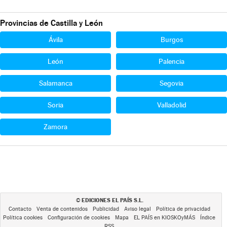
Provincias de Castilla y León
Ávila
Burgos
León
Palencia
Salamanca
Segovia
Soria
Valladolid
Zamora
EDICIONES EL PAÍS S.L.
©
Contacto
Venta de contenidos
Publicidad
Aviso legal
Política de privacidad
Política cookies
Configuración de cookies
Mapa
EL PAÍS en KIOSKOyMÁS
Índice
RSS