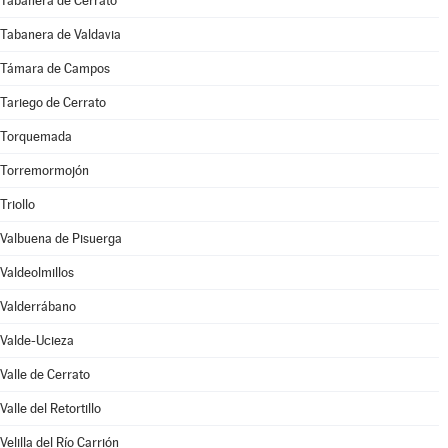
Tabanera de Cerrato
Tabanera de Valdavia
Támara de Campos
Tariego de Cerrato
Torquemada
Torremormojón
Triollo
Valbuena de Pisuerga
Valdeolmillos
Valderrábano
Valde-Ucieza
Valle de Cerrato
Valle del Retortillo
Velilla del Río Carrión