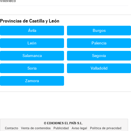
Villovieco
Provincias de Castilla y León
Ávila
Burgos
León
Palencia
Salamanca
Segovia
Soria
Valladolid
Zamora
EDICIONES EL PAÍS S.L.
©
Contacto
Venta de contenidos
Publicidad
Aviso legal
Política de privacidad