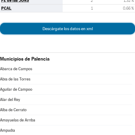
FE de las JONS
2
1,32 %
PCAL
1
0,66 %
Descárgate los datos en xml
Municipios de Palencia
Abarca de Campos
Abia de las Torres
Aguilar de Campoo
Alar del Rey
Alba de Cerrato
Amayuelas de Arriba
Ampudia