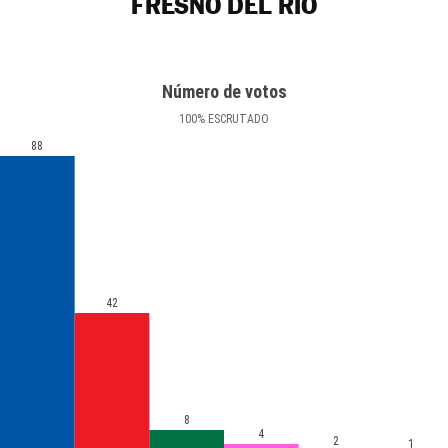
FRESNO DEL RÍO
Número de votos
100
%
ESCRUTADO
88
42
8
4
2
1