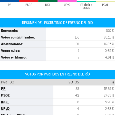
PP
PSOE
IUCL
UPyD
FE de las
PCAL
JONS
RESUMEN DEL ESCRUTINIO DE FRESNO DEL RÍO
Escrutado:
100 %
Votos contabilizados:
153
83,15 %
Abstenciones:
31
16,85 %
Votos nulos:
1
0,65 %
Votos en blanco:
7
4,61 %
VOTOS POR PARTIDOS EN FRESNO DEL RÍO
PARTIDO
VOTOS
%
PP
88
57,89 %
PSOE
42
27,63 %
IUCL
8
5,26 %
UPyD
4
2,63 %