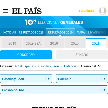
SUSCRÍBETE
10N | Eleccion
NOTICIAS
RESULTADOS 2023
RESULTADOS 2019
MAPA
ESCAÑOS POR 
2019
2019-28A
2016
2015
2011
CONGRESO
SENADO
Estás en:
Total España
»
Castilla y León
»
Palencia
»
Fresno del Río