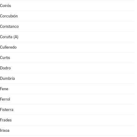
Coirós
Corcubión
Coristanco
Coruña (A)
Culleredo
Curtis
Dodro
Dumbría
Fene
Ferrol
Fisterra
Frades
Irixoa