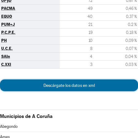
UPyD
72
0,67 %
PACMA
49
0,46 %
EQUO
40
0,37 %
PUM+J
21
0,2 %
P.C.P.E.
19
0,18 %
PH
10
0,09 %
U.C.E.
8
0,07 %
SAIn
4
0,04 %
C.XXI
3
0,03 %
Descárgate los datos en xml
Municipios de A Coruña
Abegondo
Ames