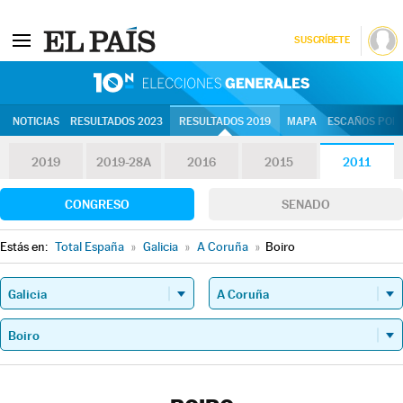
SUSCRÍBETE
10N | Eleccion
NOTICIAS
RESULTADOS 2023
RESULTADOS 2019
MAPA
ESCAÑOS POR 
2019
2019-28A
2016
2015
2011
CONGRESO
SENADO
Estás en:
Total España
»
Galicia
»
A Coruña
»
Boiro