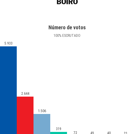
BOIRO
Número de votos
100
%
ESCRUTADO
5.933
2.644
1.506
319
72
49
40
21