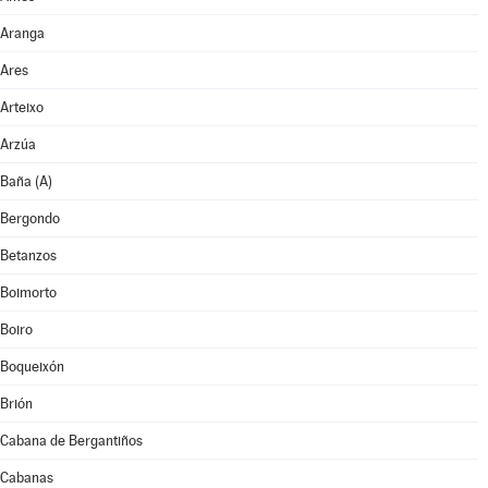
Aranga
Ares
Arteixo
Arzúa
Baña (A)
Bergondo
Betanzos
Boimorto
Boiro
Boqueixón
Brión
Cabana de Bergantiños
Cabanas