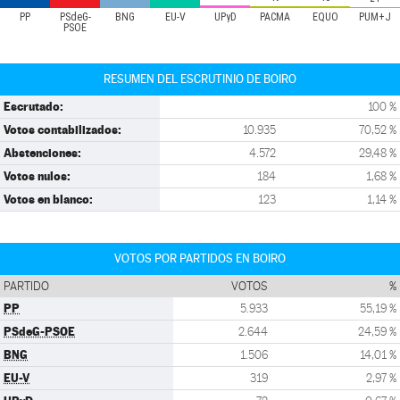
PP
PSdeG-
BNG
EU-V
UPyD
PACMA
EQUO
PUM+J
PSOE
RESUMEN DEL ESCRUTINIO DE BOIRO
Escrutado:
100 %
Votos contabilizados:
10.935
70,52 %
Abstenciones:
4.572
29,48 %
Votos nulos:
184
1,68 %
Votos en blanco:
123
1,14 %
VOTOS POR PARTIDOS EN BOIRO
PARTIDO
VOTOS
%
PP
5.933
55,19 %
PSdeG-PSOE
2.644
24,59 %
BNG
1.506
14,01 %
EU-V
319
2,97 %