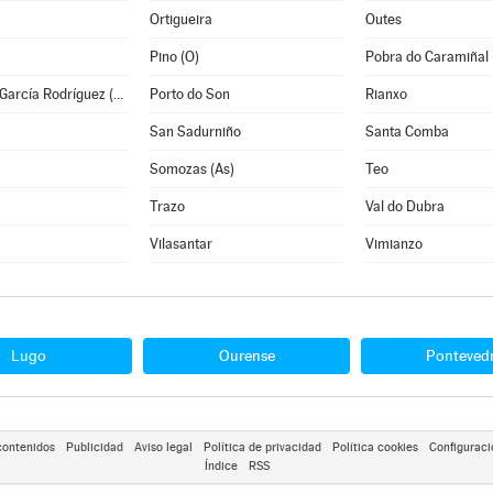
Ortigueira
Outes
Pino (O)
Pobra do Caramiñal 
Pontes de García Rodríguez (As)
Porto do Son
Rianxo
San Sadurniño
Santa Comba
Somozas (As)
Teo
Trazo
Val do Dubra
Vilasantar
Vimianzo
Lugo
Ourense
Ponteved
contenidos
Publicidad
Aviso legal
Política de privacidad
Política cookies
Configuraci
Índice
RSS