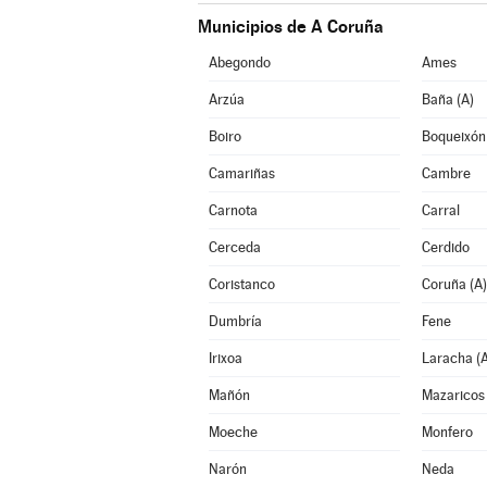
Municipios de A Coruña
Abegondo
Ames
Arzúa
Baña (A)
Boiro
Boqueixón
Camariñas
Cambre
Carnota
Carral
Cerceda
Cerdido
Coristanco
Coruña (A)
Dumbría
Fene
Irixoa
Laracha (A
Mañón
Mazaricos
Moeche
Monfero
Narón
Neda