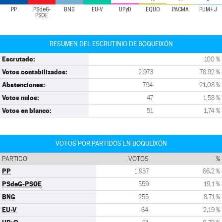
PP
PSdeG-
BNG
EU-V
UPyD
EQUO
PACMA
PUM+J
PSOE
RESUMEN DEL ESCRUTINIO DE BOQUEIXÓN
Escrutado:
100 %
Votos contabilizados:
2.973
78,92 %
Abstenciones:
794
21,08 %
Votos nulos:
47
1,58 %
Votos en blanco:
51
1,74 %
VOTOS POR PARTIDOS EN BOQUEIXÓN
PARTIDO
VOTOS
%
PP
1.937
66,2 %
PSdeG-PSOE
559
19,1 %
BNG
255
8,71 %
EU-V
64
2,19 %