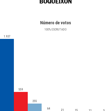
BOQUEIXÓN
Número de votos
100
%
ESCRUTADO
1.937
559
255
64
21
15
11
5