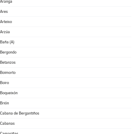
Aranga
Ares
Arteixo
Arzúa
Baña (A)
Bergondo
Betanzos
Boimorto
Boiro
Boqueixón
Brión
Cabana de Bergantiños
Cabanas
Camariñas