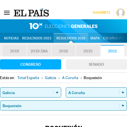
SUSCRÍBETE
10N | Eleccion
NOTICIAS
RESULTADOS 2023
RESULTADOS 2019
MAPA
ESCAÑOS POR 
2019
2019-28A
2016
2015
2011
CONGRESO
SENADO
Estás en:
Total España
»
Galicia
»
A Coruña
»
Boqueixón