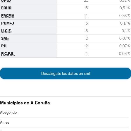
UPyD
21
0,72 %
EQUO
15
0,51 %
PACMA
11
0,38 %
PUM+J
5
0,17 %
U.C.E.
3
0,1 %
SAIn
2
0,07 %
PH
2
0,07 %
P.C.P.E.
1
0,03 %
Descárgate los datos en xml
Municipios de A Coruña
Abegondo
Ames