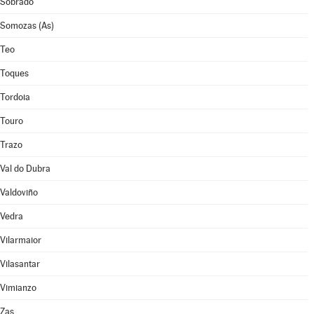
Sobrado
Somozas (As)
Teo
Toques
Tordoia
Touro
Trazo
Val do Dubra
Valdoviño
Vedra
Vilarmaior
Vilasantar
Vimianzo
Zas