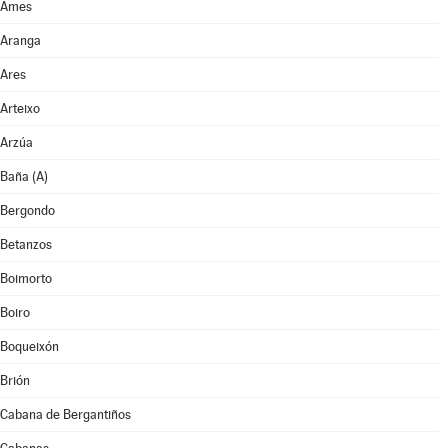
Ames
Aranga
Ares
Arteixo
Arzúa
Baña (A)
Bergondo
Betanzos
Boimorto
Boiro
Boqueixón
Brión
Cabana de Bergantiños