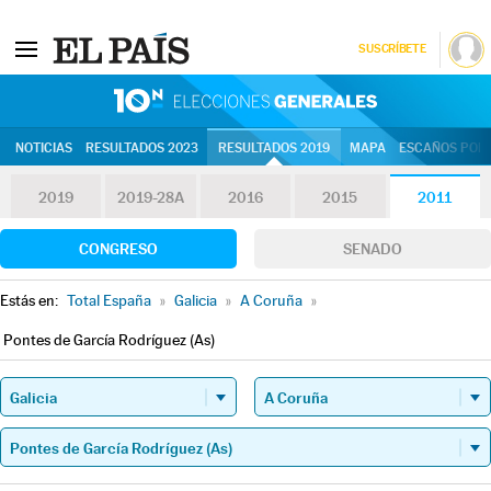
SUSCRÍBETE
10N | Eleccion
NOTICIAS
RESULTADOS 2023
RESULTADOS 2019
MAPA
ESCAÑOS POR 
2019
2019-28A
2016
2015
2011
CONGRESO
SENADO
Estás en:
Total España
»
Galicia
»
A Coruña
»
Pontes de García Rodríguez (As)