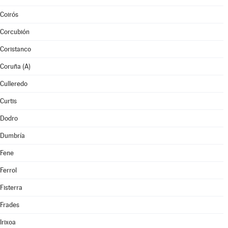
Coirós
Corcubión
Coristanco
Coruña (A)
Culleredo
Curtis
Dodro
Dumbría
Fene
Ferrol
Fisterra
Frades
Irixoa