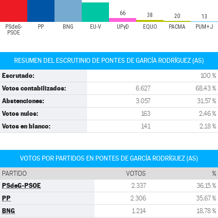
66
38
20
13
PSdeG-
PP
BNG
EU-V
UPyD
EQUO
PACMA
PUM+J
PSOE
RESUMEN DEL ESCRUTINIO DE PONTES DE GARCÍA RODRÍGUEZ (AS)
Escrutado:
100 %
Votos contabilizados:
6.627
68,43 %
Abstenciones:
3.057
31,57 %
Votos nulos:
163
2,46 %
Votos en blanco:
141
2,18 %
VOTOS POR PARTIDOS EN PONTES DE GARCÍA RODRÍGUEZ (AS)
PARTIDO
VOTOS
%
PSdeG-PSOE
2.337
36,15 %
PP
2.306
35,67 %
BNG
1.214
18,78 %