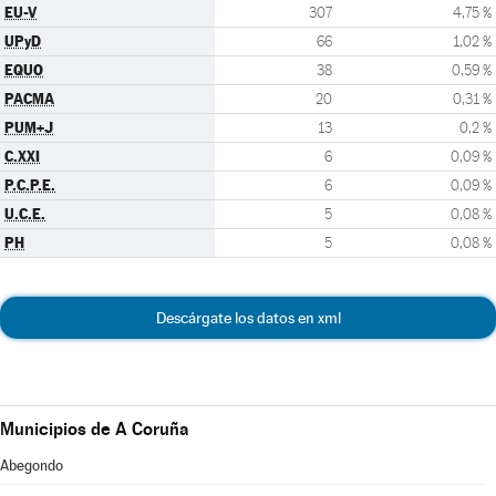
EU-V
307
4,75 %
UPyD
66
1,02 %
EQUO
38
0,59 %
PACMA
20
0,31 %
PUM+J
13
0,2 %
C.XXI
6
0,09 %
P.C.P.E.
6
0,09 %
U.C.E.
5
0,08 %
PH
5
0,08 %
Descárgate los datos en xml
Municipios de A Coruña
Abegondo