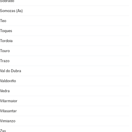
Sobrado
Somozas (As)
Teo
Toques
Tordoia
Touro
Trazo
Val do Dubra
Valdoviño
Vedra
Vilarmaior
Vilasantar
Vimianzo
Zas