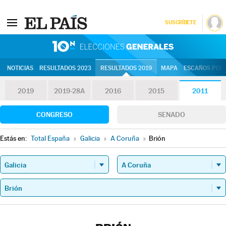
SUSCRÍBETE
10N | Eleccion
NOTICIAS
RESULTADOS 2023
RESULTADOS 2019
MAPA
ESCAÑOS POR 
2019
2019-28A
2016
2015
2011
CONGRESO
SENADO
Estás en:
Total España
»
Galicia
»
A Coruña
»
Brión