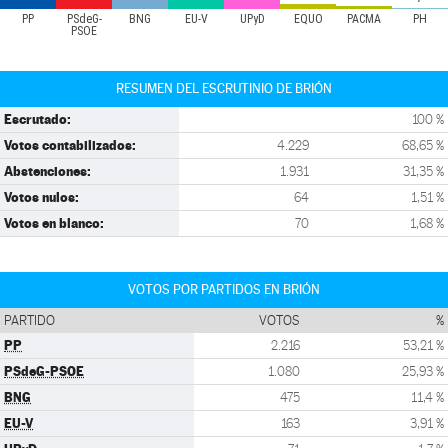
PP
PSdeG-
BNG
EU-V
UPyD
EQUO
PACMA
PH
PSOE
RESUMEN DEL ESCRUTINIO DE BRIÓN
Escrutado:
100 %
Votos contabilizados:
4.229
68,65 %
Abstenciones:
1.931
31,35 %
Votos nulos:
64
1,51 %
Votos en blanco:
70
1,68 %
VOTOS POR PARTIDOS EN BRIÓN
PARTIDO
VOTOS
%
PP
2.216
53,21 %
PSdeG-PSOE
1.080
25,93 %
BNG
475
11,4 %
EU-V
163
3,91 %