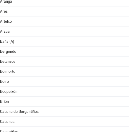
Aranga
Ares
Arteixo
Arzúa
Baña (A)
Bergondo
Betanzos
Boimorto
Boiro
Boqueixón
Brión
Cabana de Bergantiños
Cabanas
Camariñas