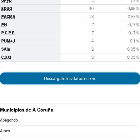
UPyD
71
1,7 %
EQUO
40
0,96 %
PACMA
28
0,67 %
PH
7
0,17 %
P.C.P.E.
7
0,17 %
PUM+J
4
0,1 %
SAIn
2
0,05 %
C.XXI
2
0,05 %
Descárgate los datos en xml
Municipios de A Coruña
Abegondo
Ames