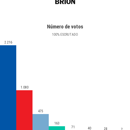
BRIÓN
Número de votos
100
%
ESCRUTADO
2.216
1.080
475
163
71
40
28
7