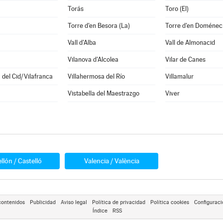
Torás
Toro (El)
a
Torre d'en Besora (La)
Torre d'en Doménec 
Vall d'Alba
Vall de Almonacid
Vilanova d'Alcolea
Vilar de Canes
a del Cid/Vilafranca
Villahermosa del Río
Villamalur
Vistabella del Maestrazgo
Viver
llón / Castelló
Valencia / València
contenidos
Publicidad
Aviso legal
Política de privacidad
Política cookies
Configuraci
Índice
RSS