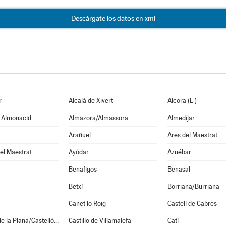
Descárgate los datos en xml
r
Alcalà de Xivert
Alcora (L')
e Almonacid
Almazora/Almassora
Almedíjar
Arañuel
Ares del Maestrat
el Maestrat
Ayódar
Azuébar
Benafigos
Benasal
Betxí
Borriana/Burriana
Canet lo Roig
Castell de Cabres
Castellón de la Plana/Castelló de la Plana
Castillo de Villamalefa
Catí