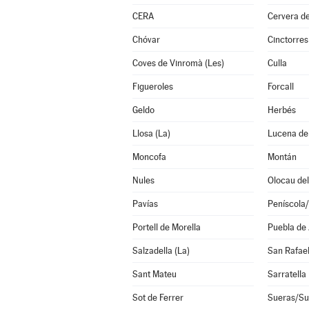
CERA
Cervera de
Chóvar
Cinctorres
Coves de Vinromà (Les)
Culla
Figueroles
Forcall
Geldo
Herbés
Llosa (La)
Lucena del
Moncofa
Montán
Nules
Olocau del
Pavías
Peníscola
Portell de Morella
Puebla de
Salzadella (La)
San Rafael
Sant Mateu
Sarratella
Sot de Ferrer
Sueras/Su