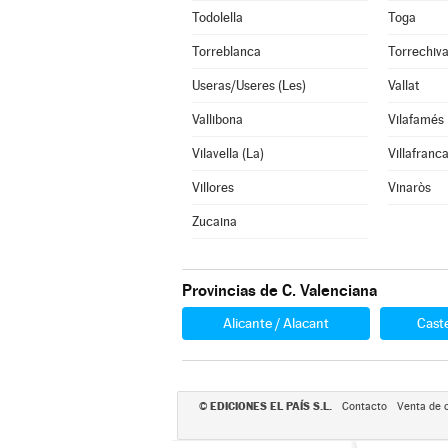
Todolella
Toga
Torreblanca
Torrechiv
Useras/Useres (Les)
Vallat
Vallibona
Vilafamés
Vilavella (La)
Villafranc
Villores
Vinaròs
Zucaina
Provincias de C. Valenciana
Alicante / Alacant
Caste
EDICIONES EL PAÍS S.L.
©
Contacto
Venta de 