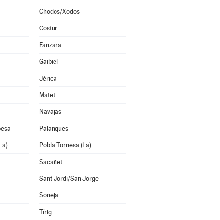
Chodos/Xodos
Costur
Fanzara
Gaibiel
Jérica
Matet
Navajas
pesa
Palanques
La)
Pobla Tornesa (La)
Sacañet
Sant Jordi/San Jorge
Soneja
Tírig