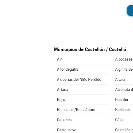
Municipios de Castellón / Castelló
Aín
Albocàsse
Alfondeguilla
Algimia d
Alquerías del Niño Perdido
Altura
Artana
Atzeneta d
Bejís
Benafer
Benicasim/Benicàssim
Benlloch
Cabanes
Càlig
Castellnovo