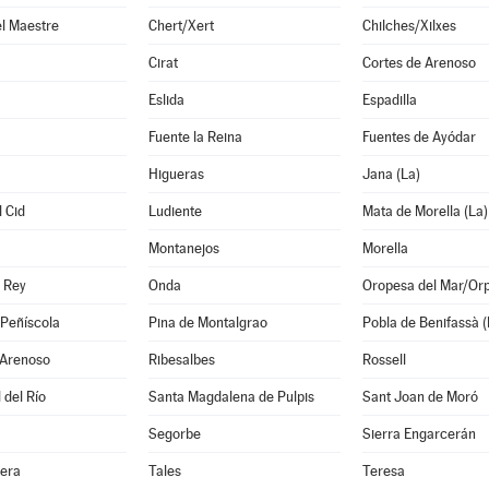
l Maestre
Chert/Xert
Chilches/Xilxes
Cirat
Cortes de Arenoso
Eslida
Espadilla
Fuente la Reina
Fuentes de Ayódar
Higueras
Jana (La)
 Cid
Ludiente
Mata de Morella (La)
Montanejos
Morella
 Rey
Onda
Oropesa del Mar/Or
/Peñíscola
Pina de Montalgrao
Pobla de Benifassà (
 Arenoso
Ribesalbes
Rossell
 del Río
Santa Magdalena de Pulpis
Sant Joan de Moró
Segorbe
Sierra Engarcerán
era
Tales
Teresa