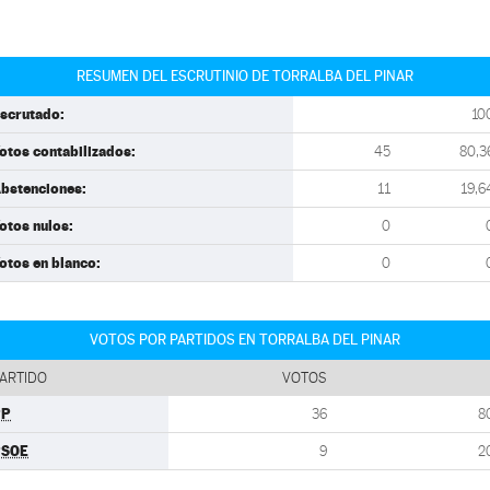
RESUMEN DEL ESCRUTINIO DE TORRALBA DEL PINAR
scrutado:
10
otos contabilizados:
45
80,3
bstenciones:
11
19,6
otos nulos:
0
otos en blanco:
0
VOTOS POR PARTIDOS EN TORRALBA DEL PINAR
ARTIDO
VOTOS
PP
36
8
PSOE
9
2