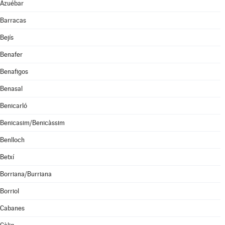
Azuébar
Barracas
Bejís
Benafer
Benafigos
Benasal
Benicarló
Benicasim/Benicàssim
Benlloch
Betxí
Borriana/Burriana
Borriol
Cabanes