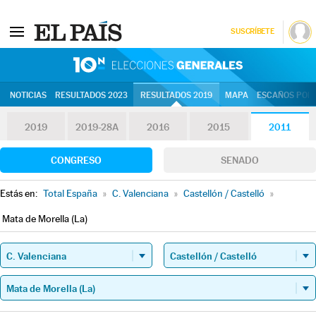
SUSCRÍBETE
10N | Eleccion
NOTICIAS
RESULTADOS 2023
RESULTADOS 2019
MAPA
ESCAÑOS POR 
2019
2019-28A
2016
2015
2011
CONGRESO
SENADO
Estás en:
Total España
»
C. Valenciana
»
Castellón / Castelló
»
Mata de Morella (La)