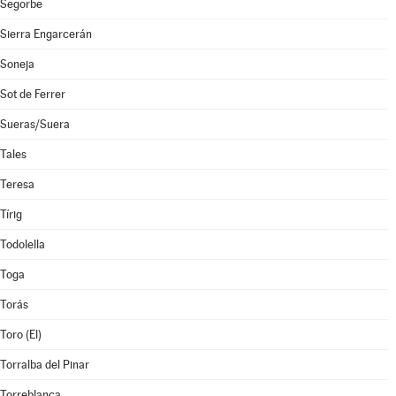
Segorbe
Sierra Engarcerán
Soneja
Sot de Ferrer
Sueras/Suera
Tales
Teresa
Tírig
Todolella
Toga
Torás
Toro (El)
Torralba del Pinar
Torreblanca