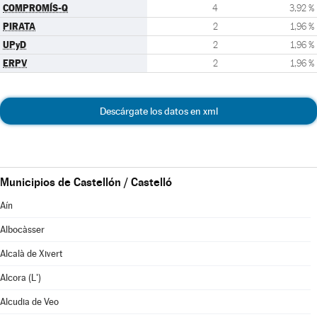
COMPROMÍS-Q
4
3,92 %
PIRATA
2
1,96 %
UPyD
2
1,96 %
ERPV
2
1,96 %
Descárgate los datos en xml
Municipios de Castellón / Castelló
Aín
Albocàsser
Alcalà de Xivert
Alcora (L')
Alcudia de Veo