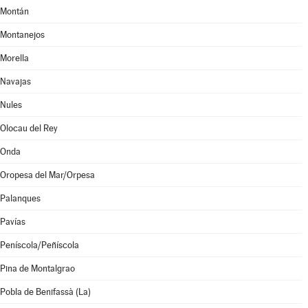
Montán
Montanejos
Morella
Navajas
Nules
Olocau del Rey
Onda
Oropesa del Mar/Orpesa
Palanques
Pavías
Peníscola/Peñíscola
Pina de Montalgrao
Pobla de Benifassà (La)