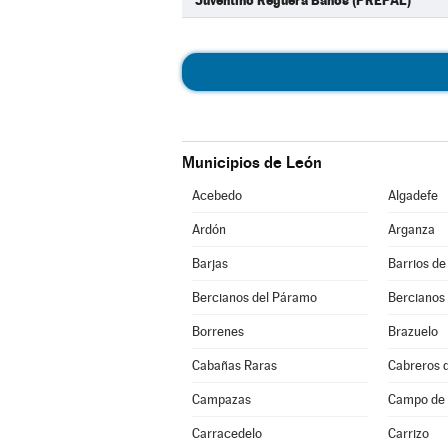
Juventino Reguera Baños (PREPAL)
Municipios de León
Acebedo
Algadefe
Ardón
Arganza
Barjas
Barrios de
Bercianos del Páramo
Bercianos
Borrenes
Brazuelo
Cabañas Raras
Cabreros d
Campazas
Campo de V
Carracedelo
Carrizo