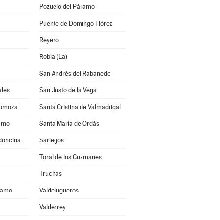
Pozuelo del Páramo
Puente de Domingo Flórez
Reyero
Robla (La)
San Andrés del Rabanedo
ales
San Justo de la Vega
Somoza
Santa Cristina de Valmadrigal
ramo
Santa María de Ordás
ldoncina
Sariegos
Toral de los Guzmanes
Truchas
áramo
Valdelugueros
Valderrey