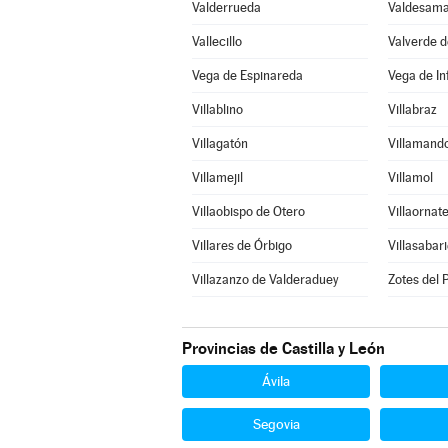
Valderrueda
Valdesama
Vallecillo
Valverde d
Vega de Espinareda
Vega de I
Villablino
Villabraz
Villagatón
Villamand
Villamejil
Villamol
Villaobispo de Otero
Villaornat
Villares de Órbigo
Villasabar
Villazanzo de Valderaduey
Zotes del
Provincias de Castilla y León
Ávila
Segovia