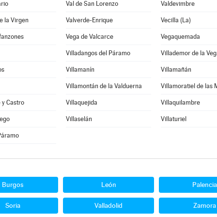
rio
Val de San Lorenzo
Valdevimbre
e la Virgen
Valverde-Enrique
Vecilla (La)
nfanzones
Vega de Valcarce
Vegaquemada
Villadangos del Páramo
Villademor de la Veg
os
Villamanín
Villamañán
Villamontán de la Valduerna
Villamoratiel de las
e y Castro
Villaquejida
Villaquilambre
iego
Villaselán
Villaturiel
 Páramo
Burgos
León
Palencia
Soria
Valladolid
Zamora