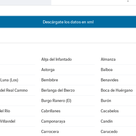
1
Descárgate los datos en xml
Alija del Infantado
Almanza
Astorga
Balboa
 Luna (Los)
Bembibre
Benavides
 del Real Camino
Berlanga del Bierzo
Boca de Huérgano
Burgo Ranero (El)
Burón
el Río
Cabrillanes
Cacabelos
illavidel
Camponaraya
Candín
Carrocera
Carucedo