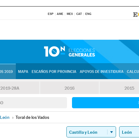
ESP
AME
MEX
CAT
ENG
S 2019
MAPA
ESCAÑOS POR PROVINCIA
APOYOS DE INVESTIDURA
CALCU
2019-28A
2016
2015
SO
León
»
Toral de los Vados