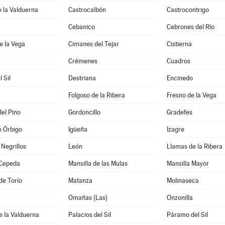
e la Valduerna
Castrocalbón
Castrocontrigo
Cebanico
Cebrones del Río
e la Vega
Cimanes del Tejar
Cistierna
Crémenes
Cuadros
l Sil
Destriana
Encinedo
Folgoso de la Ribera
Fresno de la Vega
del Pino
Gordoncillo
Gradefes
e Órbigo
Igüeña
Izagre
Negrillos
León
Llamas de la Ribera
Cepeda
Mansilla de las Mulas
Mansilla Mayor
de Torío
Matanza
Molinaseca
Omañas (Las)
Onzonilla
e la Valduerna
Palacios del Sil
Páramo del Sil