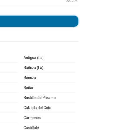
0,03 %
Antigua (La)
Bañeza (La)
Benuza
Boñar
Bustillo del Páramo
Calzada del Coto
Cármenes
Castilfalé