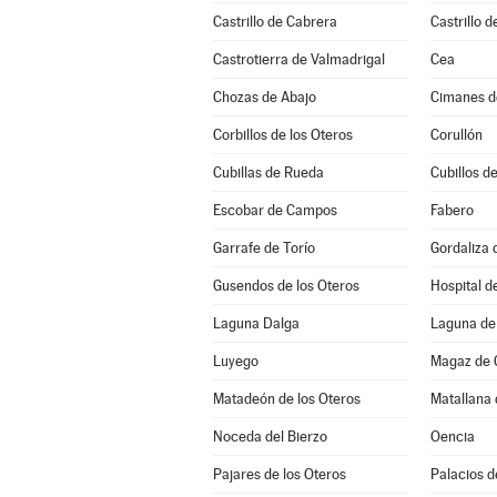
Castrillo de Cabrera
Castrillo d
Castrotierra de Valmadrigal
Cea
Chozas de Abajo
Cimanes d
Corbillos de los Oteros
Corullón
Cubillas de Rueda
Cubillos de
Escobar de Campos
Fabero
Garrafe de Torío
Gordaliza 
Gusendos de los Oteros
Hospital d
Laguna Dalga
Laguna de 
Luyego
Magaz de 
Matadeón de los Oteros
Matallana 
Noceda del Bierzo
Oencia
Pajares de los Oteros
Palacios d