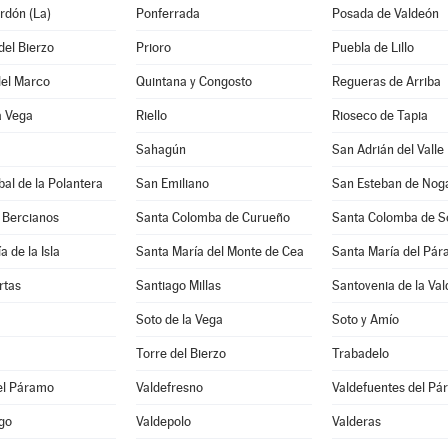
rdón (La)
Ponferrada
Posada de Valdeón
del Bierzo
Prioro
Puebla de Lillo
del Marco
Quintana y Congosto
Regueras de Arriba
a Vega
Riello
Rioseco de Tapia
Sahagún
San Adrián del Valle
bal de la Polantera
San Emiliano
San Esteban de Nog
 Bercianos
Santa Colomba de Curueño
Santa Colomba de 
 de la Isla
Santa María del Monte de Cea
Santa María del Pá
rtas
Santiago Millas
Santovenia de la Va
Soto de la Vega
Soto y Amío
Torre del Bierzo
Trabadelo
el Páramo
Valdefresno
Valdefuentes del P
go
Valdepolo
Valderas