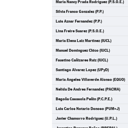
Maria Nancy Prada Rodriguez (P.S.O.E.)
Silvia Franco Gonzalez (P.P.)
Luis Aznar Fernandez (P.P.)
Lina Freire Suarez (P.S.O.E.)
Maria Elena Laiz Martinez (IUCL)
Manuel Dominguez Chico (IUCL)
Faustino Cañizares Ruiz (IUCL)
Santiago Alvarez Lopez (UPyD)
Maria Angeles Villaverde Alonso (EQUO)
Nelida De Andres Fernandez (PACMA)
Begoña Casasola Peñin (P.C.P.E.)
Luis Carlos Notario Donoso (PUM+J)
Javier Chamorro Rodriguez (U.P.L.)