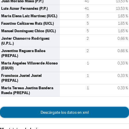
Juan Morano Masa (P.P.)
41
13,53 %
Luis Aznar Fernandez (P.P.)
41
13,53 %
Maria Elena Laiz Martinez (IUCL)
5
1,65 %
Faustino Cañizares Ruiz (IUCL)
5
1,65 %
Manuel Dominguez Chico (IUCL)
5
1,65 %
Javier Chamorro Rodriguez
2
0,66 %
(U.P.L.)
Juventino Reguera Baños
2
0,66 %
(PREPAL)
Maria Angeles Villaverde Alonso
1
0,33 %
(EQUO)
Francisca Justel Justel
1
0,33 %
(PREPAL)
Maria Teresa Justina Bandera
1
0,33 %
Rueda (PREPAL)
Descárgate los datos en xml