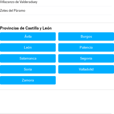
Villazanzo de Valderaduey
Zotes del Páramo
Provincias de Castilla y León
Ávila
Burgos
León
Palencia
Salamanca
Segovia
Soria
Valladolid
Zamora