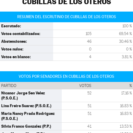
CUBILLAS DE LOS OTEROS
RESUMEN DEL ESCRUTINIO DE CUBILLAS DE LOS OTEROS
Escrutado:
100 %
Votos contabilizados:
105
69,54 %
Abstenciones:
46
30,46 %
Votos nulos:
0
0 %
Votos en blanco:
4
3,81 %
VOTOS POR SENADORES EN CUBILLAS DE LOS OTEROS
PARTIDO
VOTOS
%
Nicanor Jorge Sen Velez
52
17,16 %
(P.S.O.E.)
Lina Freire Suarez (P.S.O.E.)
51
16,83 %
Maria Nancy Prada Rodriguez
51
16,83 %
(P.S.O.E.)
Silvia Franco Gonzalez (P.P.)
41
13,53 %