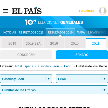
SUSCRÍBETE
10N | Eleccion
NOTICIAS
RESULTADOS 2023
RESULTADOS 2019
MAPA
ESCAÑOS POR 
2019
2019-28A
2016
2015
2011
CONGRESO
SENADO
Estás en:
Total España
»
Castilla y León
»
León
»
Cubillas de los Oteros