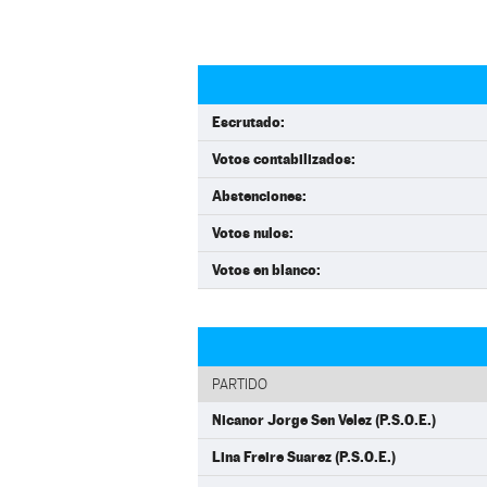
Escrutado:
Votos contabilizados:
Abstenciones:
Votos nulos:
Votos en blanco:
PARTIDO
Nicanor Jorge Sen Velez (P.S.O.E.)
Lina Freire Suarez (P.S.O.E.)