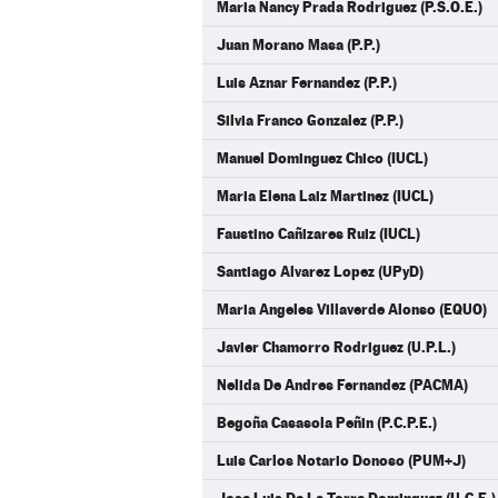
Maria Nancy Prada Rodriguez (P.S.O.E.)
Juan Morano Masa (P.P.)
Luis Aznar Fernandez (P.P.)
Silvia Franco Gonzalez (P.P.)
Manuel Dominguez Chico (IUCL)
Maria Elena Laiz Martinez (IUCL)
Faustino Cañizares Ruiz (IUCL)
Santiago Alvarez Lopez (UPyD)
Maria Angeles Villaverde Alonso (EQUO)
Javier Chamorro Rodriguez (U.P.L.)
Nelida De Andres Fernandez (PACMA)
Begoña Casasola Peñin (P.C.P.E.)
Luis Carlos Notario Donoso (PUM+J)