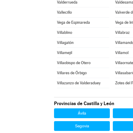
Valderrueda
Valdesama
Vallecillo
Valverde d
Vega de Espinareda
Vega de I
Villablino
Villabraz
Villagatón
Villamand
Villamejil
Villamol
Villaobispo de Otero
Villaornat
Villares de Órbigo
Villasabar
Villazanzo de Valderaduey
Zotes del
Provincias de Castilla y León
Ávila
Segovia