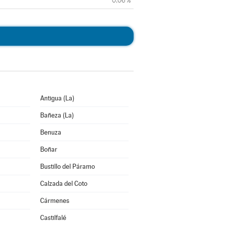
0,06 %
Antigua (La)
Bañeza (La)
Benuza
Boñar
Bustillo del Páramo
Calzada del Coto
Cármenes
Castilfalé