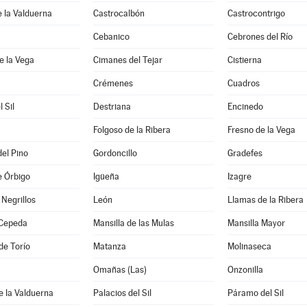
e la Valduerna
Castrocalbón
Castrocontrigo
Cebanico
Cebrones del Río
e la Vega
Cimanes del Tejar
Cistierna
Crémenes
Cuadros
l Sil
Destriana
Encinedo
Folgoso de la Ribera
Fresno de la Vega
del Pino
Gordoncillo
Gradefes
e Órbigo
Igüeña
Izagre
Negrillos
León
Llamas de la Ribera
Cepeda
Mansilla de las Mulas
Mansilla Mayor
de Torío
Matanza
Molinaseca
Omañas (Las)
Onzonilla
e la Valduerna
Palacios del Sil
Páramo del Sil