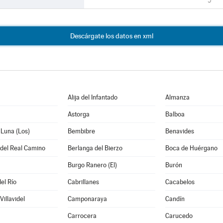
5
Descárgate los datos en xml
Alija del Infantado
Almanza
Astorga
Balboa
 Luna (Los)
Bembibre
Benavides
 del Real Camino
Berlanga del Bierzo
Boca de Huérgano
Burgo Ranero (El)
Burón
el Río
Cabrillanes
Cacabelos
illavidel
Camponaraya
Candín
Carrocera
Carucedo