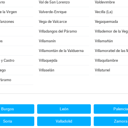
rio
Val de San Lorenzo
Valdevimbre
e la Virgen
Valverde-Enrique
Vecilla (La)
nfanzones
Vega de Valcarce
Vegaquemada
Villadangos del Páramo
Villademor de la Veg
os
Villamanín
Villamañán
Villamontán de la Valduerna
Villamoratiel de las
e y Castro
Villaquejida
Villaquilambre
iego
Villaselán
Villaturiel
 Páramo
Burgos
León
Palencia
Soria
Valladolid
Zamora