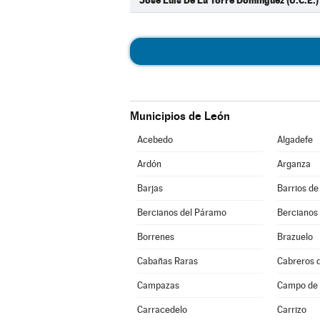
Jose Luis De La Torre Dominguez (U.C.E.)
Municipios de León
Acebedo
Algadefe
Ardón
Arganza
Barjas
Barrios de
Bercianos del Páramo
Bercianos
Borrenes
Brazuelo
Cabañas Raras
Cabreros d
Campazas
Campo de V
Carracedelo
Carrizo