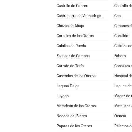
Castrillo de Cabrera
Castrillo d
Castrotierra de Valmadrigal
Cea
Chozas de Abajo
Cimanes d
Corbillos de los Oteros
Corullón
Cubillas de Rueda
Cubillos de
Escobar de Campos
Fabero
Garrafe de Torío
Gordaliza 
Gusendos de los Oteros
Hospital d
Laguna Dalga
Laguna de 
Luyego
Magaz de 
Matadeón de los Oteros
Matallana 
Noceda del Bierzo
Oencia
Pajares de los Oteros
Palacios d