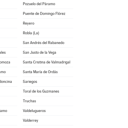
Pozuelo del Páramo
Puente de Domingo Flórez
Reyero
Robla (La)
San Andrés del Rabanedo
ales
San Justo de la Vega
Somoza
Santa Cristina de Valmadrigal
ramo
Santa María de Ordás
ldoncina
Sariegos
Toral de los Guzmanes
Truchas
áramo
Valdelugueros
Valderrey