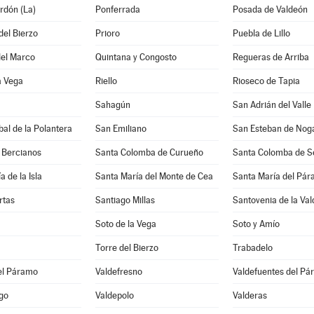
rdón (La)
Ponferrada
Posada de Valdeón
del Bierzo
Prioro
Puebla de Lillo
del Marco
Quintana y Congosto
Regueras de Arriba
a Vega
Riello
Rioseco de Tapia
Sahagún
San Adrián del Valle
bal de la Polantera
San Emiliano
San Esteban de Nog
 Bercianos
Santa Colomba de Curueño
Santa Colomba de 
 de la Isla
Santa María del Monte de Cea
Santa María del Pá
rtas
Santiago Millas
Santovenia de la Va
Soto de la Vega
Soto y Amío
Torre del Bierzo
Trabadelo
el Páramo
Valdefresno
Valdefuentes del P
go
Valdepolo
Valderas