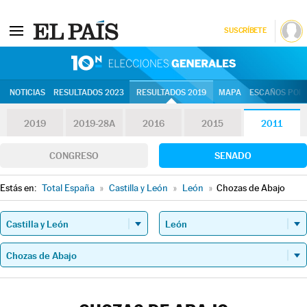
SUSCRÍBETE
10N | Eleccion
NOTICIAS
RESULTADOS 2023
RESULTADOS 2019
MAPA
ESCAÑOS POR 
2019
2019-28A
2016
2015
2011
CONGRESO
SENADO
Estás en:
Total España
»
Castilla y León
»
León
»
Chozas de Abajo