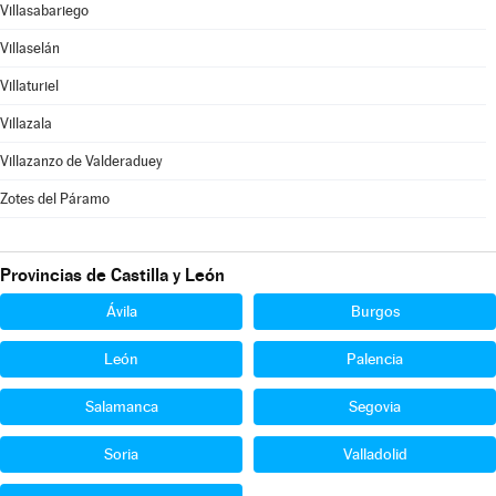
Villasabariego
Villaselán
Villaturiel
Villazala
Villazanzo de Valderaduey
Zotes del Páramo
Provincias de Castilla y León
Ávila
Burgos
León
Palencia
Salamanca
Segovia
Soria
Valladolid