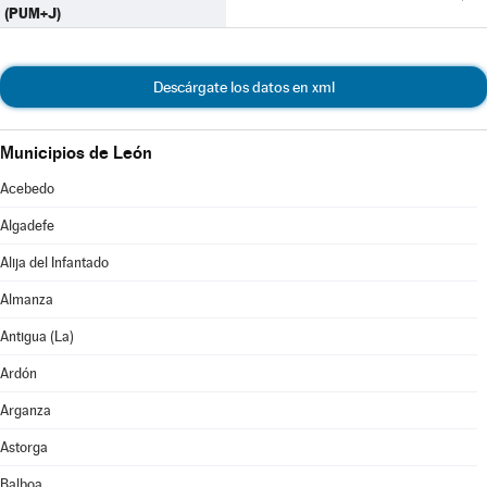
(PUM+J)
Descárgate los datos en xml
Municipios de León
Acebedo
Algadefe
Alija del Infantado
Almanza
Antigua (La)
Ardón
Arganza
Astorga
Balboa