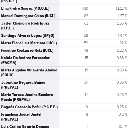
(P.S.O.E.)
Lina Freire Suarez (P.S.O.E.)
439
11,12 %
Manuel Dominguez Chico (IUCL)
62
1,57 %
Javier Chamorro Rodriguez
61
1,55 %
(U.P.L.)
Santiago Alvarez Lopez (UPyD)
58
1,47 %
Maria Elena Laiz Martinez (IUCL)
52
1,32 %
Faustino Cañizares Ruiz (IUCL)
48
1,22 %
Nelida De Andres Fernandez
15
0,38 %
(PACMA)
Maria Angeles Villaverde Alonso
15
0,38 %
(EQUO)
Juventino Reguera Baños
14
0,35 %
(PREPAL)
Maria Teresa Justina Bandera
11
0,28 %
Rueda (PREPAL)
Begoña Casasola Peñin (P.C.P.E.)
10
0,25 %
Francisca Justel Justel
8
0,2 %
(PREPAL)
Luis Carlos Notario Donoso
4
0,1 %