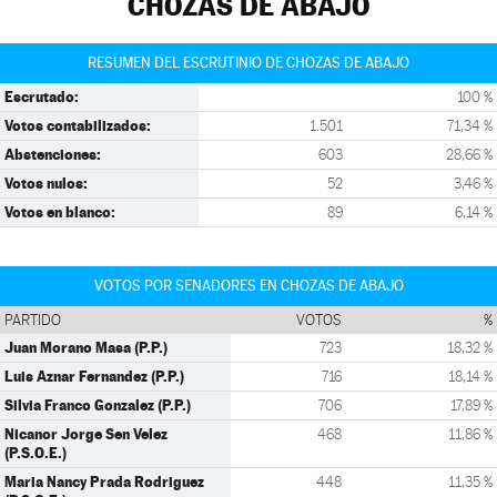
CHOZAS DE ABAJO
RESUMEN DEL ESCRUTINIO DE CHOZAS DE ABAJO
Escrutado:
100 %
Votos contabilizados:
1.501
71,34 %
Abstenciones:
603
28,66 %
Votos nulos:
52
3,46 %
Votos en blanco:
89
6,14 %
VOTOS POR SENADORES EN CHOZAS DE ABAJO
PARTIDO
VOTOS
%
Juan Morano Masa (P.P.)
723
18,32 %
Luis Aznar Fernandez (P.P.)
716
18,14 %
Silvia Franco Gonzalez (P.P.)
706
17,89 %
Nicanor Jorge Sen Velez
468
11,86 %
(P.S.O.E.)
Maria Nancy Prada Rodriguez
448
11,35 %