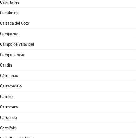
Cabrillanes
Cacabelos
Calzada del Coto
Campazas
Campo de Villavidel
Camponaraya
Candín
Cármenes
Carracedelo
Carrizo
Carrocera
Carucedo
Castilfalé