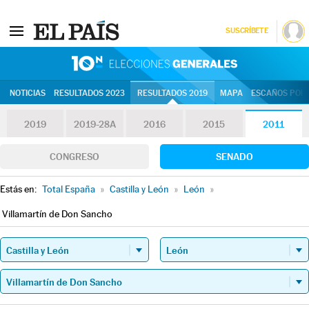
SUSCRÍBETE
10N | Eleccion
NOTICIAS
RESULTADOS 2023
RESULTADOS 2019
MAPA
ESCAÑOS POR 
2019
2019-28A
2016
2015
2011
CONGRESO
SENADO
Estás en:
Total España
»
Castilla y León
»
León
»
Villamartín de Don Sancho