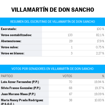
VILLAMARTÍN DE DON SANCHO
RESUMEN DEL ESCRUTINIO DE VILLAMARTÍN DE DON SANCHO
Escrutado:
100 %
Votos contabilizados:
133
82,1 %
Abstenciones:
29
17,9 %
Votos nulos:
1
0,75 %
Votos en blanco:
3
2,27 %
VOTOS POR SENADORES EN VILLAMARTÍN DE DON SANCHO
PARTIDO
VOTOS
%
Luis Aznar Fernandez (P.P.)
70
19,94 %
Silvia Franco Gonzalez (P.P.)
68
19,37 %
Juan Morano Masa (P.P.)
67
19,09 %
Maria Nancy Prada Rodriguez
38
10,83 %
(P.S.O.E.)