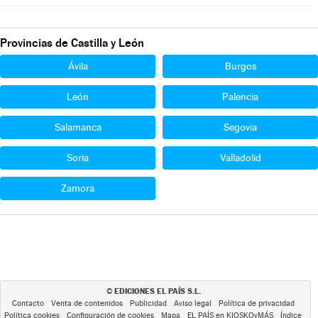
Provincias de Castilla y León
Ávila
Burgos
León
Palencia
Salamanca
Segovia
Soria
Valladolid
Zamora
EDICIONES EL PAÍS S.L.
©
Contacto
Venta de contenidos
Publicidad
Aviso legal
Política de privacidad
Política cookies
Configuración de cookies
Mapa
EL PAÍS en KIOSKOyMÁS
Índice