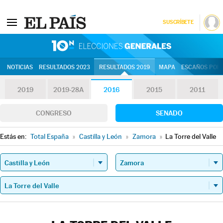
SUSCRÍBETE
10N | Eleccion
NOTICIAS
RESULTADOS 2023
RESULTADOS 2019
MAPA
ESCAÑOS POR 
2019
2019-28A
2016
2015
2011
CONGRESO
SENADO
Estás en:
Total España
»
Castilla y León
»
Zamora
»
La Torre del Valle