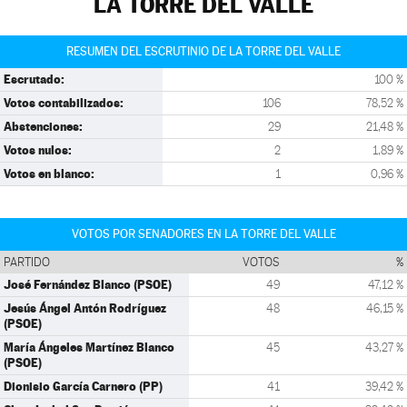
LA TORRE DEL VALLE
RESUMEN DEL ESCRUTINIO DE LA TORRE DEL VALLE
Escrutado:
100 %
Votos contabilizados:
106
78,52 %
Abstenciones:
29
21,48 %
Votos nulos:
2
1,89 %
Votos en blanco:
1
0,96 %
VOTOS POR SENADORES EN LA TORRE DEL VALLE
PARTIDO
VOTOS
%
José Fernández Blanco (PSOE)
49
47,12 %
Jesús Ángel Antón Rodríguez
48
46,15 %
(PSOE)
María Ángeles Martínez Blanco
45
43,27 %
(PSOE)
Dionisio García Carnero (PP)
41
39,42 %