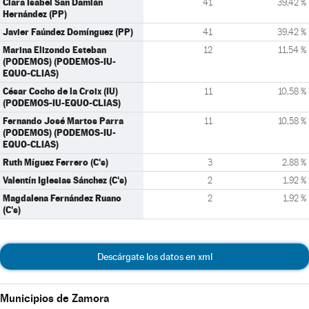
Clara Isabel San Damián
41
39,42 %
Hernández (PP)
Javier Faúndez Domínguez (PP)
41
39,42 %
Marina Elizondo Esteban
12
11,54 %
(PODEMOS) (PODEMOS-IU-
EQUO-CLIAS)
César Cocho de la Croix (IU)
11
10,58 %
(PODEMOS-IU-EQUO-CLIAS)
Fernando José Martos Parra
11
10,58 %
(PODEMOS) (PODEMOS-IU-
EQUO-CLIAS)
Ruth Míguez Ferrero (C's)
3
2,88 %
Valentín Iglesias Sánchez (C's)
2
1,92 %
Magdalena Fernández Ruano
2
1,92 %
(C's)
Descárgate los datos en xml
Municipios de Zamora