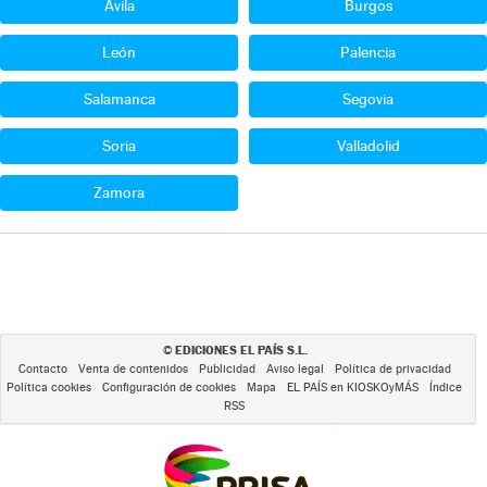
Ávila
Burgos
León
Palencia
Salamanca
Segovia
Soria
Valladolid
Zamora
EDICIONES EL PAÍS S.L.
©
Contacto
Venta de contenidos
Publicidad
Aviso legal
Política de privacidad
Política cookies
Configuración de cookies
Mapa
EL PAÍS en KIOSKOyMÁS
Índice
RSS