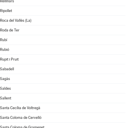
Rellinars
Ripollet
Roca del Vallès (La)
Roda de Ter
Rubí
Rubió
Rupit i Pruit
Sabadell
Sagàs
Saldes
Sallent
Santa Cecília de Voltregà
Santa Coloma de Cervelló
Santa Coloma de Gramenet