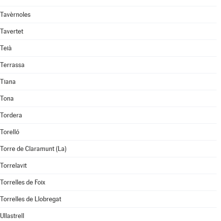
Tavèrnoles
Tavertet
Teià
Terrassa
Tiana
Tona
Tordera
Torelló
Torre de Claramunt (La)
Torrelavit
Torrelles de Foix
Torrelles de Llobregat
Ullastrell