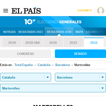
SUSCRÍBETE
10N | Eleccion
NOTICIAS
RESULTADOS 2023
RESULTADOS 2019
MAPA
ESCAÑOS POR 
2019
2019-28A
2016
2015
2011
CONGRESO
SENADO
Estás en:
Total España
»
Cataluña
»
Barcelona
»
Martorelles