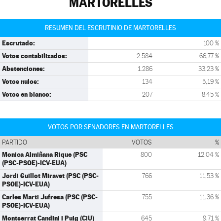
MARTORELLES
RESUMEN DEL ESCRUTINIO DE MARTORELLES
Escrutado:
100 %
Votos contabilizados:
2.584
66,77 %
Abstenciones:
1.286
33,23 %
Votos nulos:
134
5,19 %
Votos en blanco:
207
8,45 %
VOTOS POR SENADORES EN MARTORELLES
PARTIDO
VOTOS
%
Monica Almiñana Rique (PSC
800
12,04 %
(PSC-PSOE)-ICV-EUA)
Jordi Guillot Miravet (PSC (PSC-
766
11,53 %
PSOE)-ICV-EUA)
Carles Marti Jufresa (PSC (PSC-
755
11,36 %
PSOE)-ICV-EUA)
Montserrat Candini i Puig (CiU)
645
9,71 %