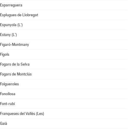
Esparreguera
Esplugues de Llobregat
Espunyola (L')
Estany (L')
Figaró-Montmany
Fígols
Fogars de la Selva
Fogars de Montclús
Folgueroles
Fonollosa
Font-rubí
Franqueses del Vallès (Les)
Gaià