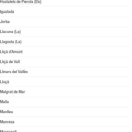
Hostalets de Pierola (Els)
Igualada
Jorba
Llacuna (La)
Llagosta (La)
Lliçà d'Amunt
Lliçà de Vall
Llinars del Vallès
Lluçà
Malgrat de Mar
Malla
Manlleu
Manresa
Marganell