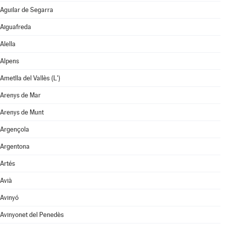
Aguilar de Segarra
Aiguafreda
Alella
Alpens
Ametlla del Vallès (L')
Arenys de Mar
Arenys de Munt
Argençola
Argentona
Artés
Avià
Avinyó
Avinyonet del Penedès