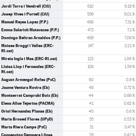
Jordi Torra i Vendrell (CiU)
610
9,18 %
Josep Vives i Portell (CiU)
599
9,01 %
Manuel Reyes Lopez (P.P.)
486
7,31 %
Emma Salarich Matavacas (P.P.)
472
7,1 %
Domingo Beltran Arnaldos (P.P.)
469
7,06 %
Moises Broggi i Valles (ERC-
147
2,21 %
RI.cat)
Mireia Ingla i Mas (ERC-RI.cat)
122
1,84 %
Lluisa Llop i Fernandez (ERC-
106
1,59 %
RI.cat)
August Armengol Rofes (PxC)
60
0,9 %
Jaume Ventura Rovira (Eb)
48
0,72 %
Montserrat Camprubi Boix (Eb)
44
0,66 %
Elena Allue Tejerina (PACMA)
41
0,62 %
Oriol Hernandez Planas (Eb)
40
0,6 %
Maria Brosed Flores (UPyD)
35
0,53 %
Marta Riera Camps (PxC)
31
0,47 %
Concepcion Dempere Llinas
28
0,42 %