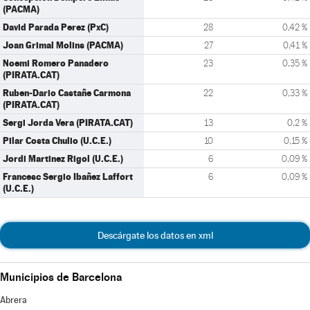
(PACMA)
David Parada Perez (PxC)
28
0,42 %
Joan Grimal Molins (PACMA)
27
0,41 %
Noemi Romero Panadero
23
0,35 %
(PIRATA.CAT)
Ruben-Dario Castañe Carmona
22
0,33 %
(PIRATA.CAT)
Sergi Jorda Vera (PIRATA.CAT)
13
0,2 %
Pilar Costa Chulio (U.C.E.)
10
0,15 %
Jordi Martinez Rigol (U.C.E.)
6
0,09 %
Francesc Sergio Ibañez Laffort
6
0,09 %
(U.C.E.)
Descárgate los datos en xml
Municipios de Barcelona
Abrera