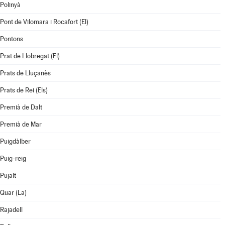
Polinyà
Pont de Vilomara i Rocafort (El)
Pontons
Prat de Llobregat (El)
Prats de Lluçanès
Prats de Rei (Els)
Premià de Dalt
Premià de Mar
Puigdàlber
Puig-reig
Pujalt
Quar (La)
Rajadell