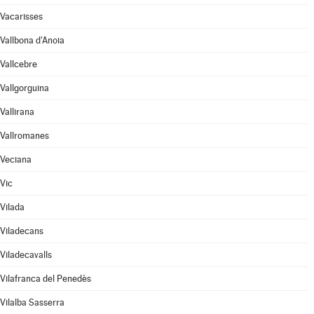
Vacarisses
Vallbona d'Anoia
Vallcebre
Vallgorguina
Vallirana
Vallromanes
Veciana
Vic
Vilada
Viladecans
Viladecavalls
Vilafranca del Penedès
Vilalba Sasserra