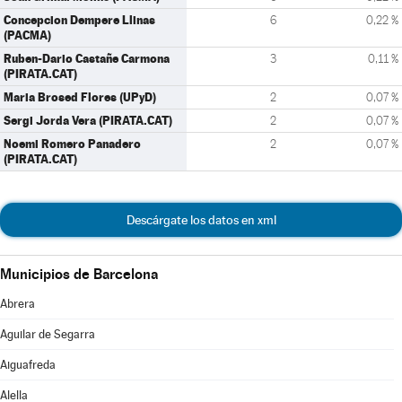
Concepcion Dempere Llinas
6
0,22 %
(PACMA)
Ruben-Dario Castañe Carmona
3
0,11 %
(PIRATA.CAT)
Maria Brosed Flores (UPyD)
2
0,07 %
Sergi Jorda Vera (PIRATA.CAT)
2
0,07 %
Noemi Romero Panadero
2
0,07 %
(PIRATA.CAT)
Descárgate los datos en xml
Municipios de Barcelona
Abrera
Aguilar de Segarra
Aiguafreda
Alella