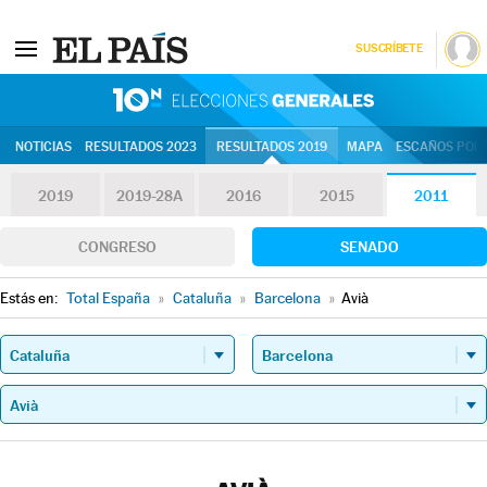
SUSCRÍBETE
10N | Eleccion
NOTICIAS
RESULTADOS 2023
RESULTADOS 2019
MAPA
ESCAÑOS POR 
2019
2019-28A
2016
2015
2011
CONGRESO
SENADO
Estás en:
Total España
»
Cataluña
»
Barcelona
»
Avià