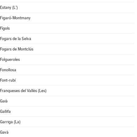
Estany (L')
Figaró-Montmany
Fígols
Fogars de la Selva
Fogars de Montclús
Folgueroles
Fonollosa
Font-rubí
Franqueses del Vallès (Les)
Gaià
Gallifa
Garriga (La)
Gavà