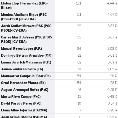
Lluisa Llop i Fernandez (ERC-
121
4,44 %
RI.cat)
Monica Almiñana Rique (PSC
111
4,07 %
(PSC-PSOE)-ICV-EUA)
Jordi Guillot Miravet (PSC (PSC-
99
3,63 %
PSOE)-ICV-EUA)
Carles Marti Jufresa (PSC (PSC-
99
3,63 %
PSOE)-ICV-EUA)
Manuel Reyes Lopez (P.P.)
84
3,08 %
Domingo Beltran Arnaldos (P.P.)
82
3,01 %
Emma Salarich Matavacas (P.P.)
82
3,01 %
Jaume Ventura Rovira (Eb)
57
2,09 %
Montserrat Camprubi Boix (Eb)
54
1,98 %
Oriol Hernandez Planas (Eb)
54
1,98 %
August Armengol Rofes (PxC)
16
0,59 %
Marta Riera Camps (PxC)
13
0,48 %
David Parada Perez (PxC)
10
0,37 %
Elena Allue Tejerina (PACMA)
7
0,26 %
Joan Grimal Molins (PACMA)
6
0,22 %