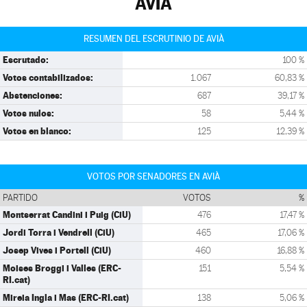
AVIÀ
RESUMEN DEL ESCRUTINIO DE AVIÀ
Escrutado:
100 %
Votos contabilizados:
1.067
60,83 %
Abstenciones:
687
39,17 %
Votos nulos:
58
5,44 %
Votos en blanco:
125
12,39 %
VOTOS POR SENADORES EN AVIÀ
PARTIDO
VOTOS
%
Montserrat Candini i Puig (CiU)
476
17,47 %
Jordi Torra i Vendrell (CiU)
465
17,06 %
Josep Vives i Portell (CiU)
460
16,88 %
Moises Broggi i Valles (ERC-
151
5,54 %
RI.cat)
Mireia Ingla i Mas (ERC-RI.cat)
138
5,06 %