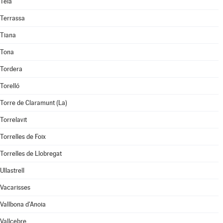
Teià
Terrassa
Tiana
Tona
Tordera
Torelló
Torre de Claramunt (La)
Torrelavit
Torrelles de Foix
Torrelles de Llobregat
Ullastrell
Vacarisses
Vallbona d'Anoia
Vallcebre