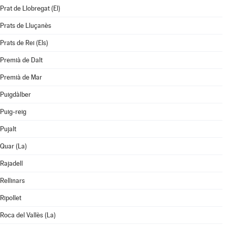
Prat de Llobregat (El)
Prats de Lluçanès
Prats de Rei (Els)
Premià de Dalt
Premià de Mar
Puigdàlber
Puig-reig
Pujalt
Quar (La)
Rajadell
Rellinars
Ripollet
Roca del Vallès (La)