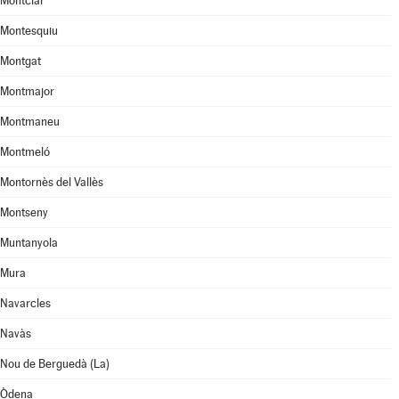
Montclar
Montesquiu
Montgat
Montmajor
Montmaneu
Montmeló
Montornès del Vallès
Montseny
Muntanyola
Mura
Navarcles
Navàs
Nou de Berguedà (La)
Òdena