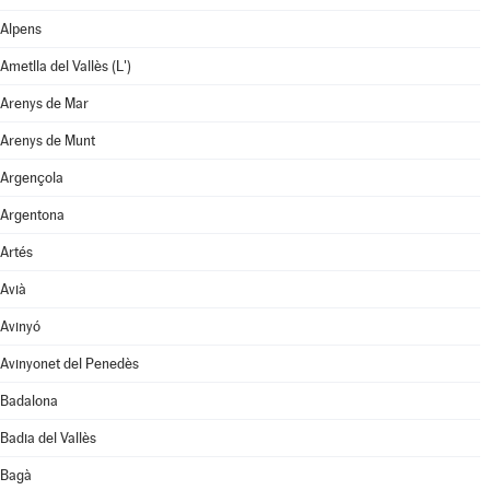
Alpens
Ametlla del Vallès (L')
Arenys de Mar
Arenys de Munt
Argençola
Argentona
Artés
Avià
Avinyó
Avinyonet del Penedès
Badalona
Badia del Vallès
Bagà