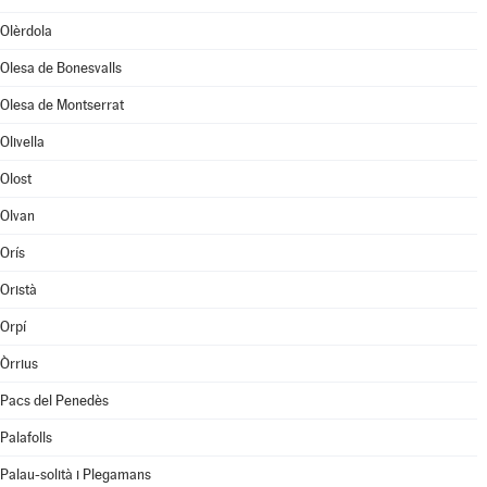
Olèrdola
Olesa de Bonesvalls
Olesa de Montserrat
Olivella
Olost
Olvan
Orís
Oristà
Orpí
Òrrius
Pacs del Penedès
Palafolls
Palau-solità i Plegamans