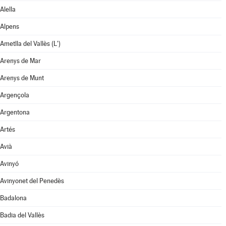
Alella
Alpens
Ametlla del Vallès (L')
Arenys de Mar
Arenys de Munt
Argençola
Argentona
Artés
Avià
Avinyó
Avinyonet del Penedès
Badalona
Badia del Vallès