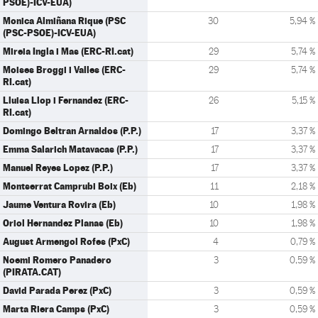
PSOE)-ICV-EUA)
Monica Almiñana Rique (PSC
30
5,94 %
(PSC-PSOE)-ICV-EUA)
Mireia Ingla i Mas (ERC-RI.cat)
29
5,74 %
Moises Broggi i Valles (ERC-
29
5,74 %
RI.cat)
Lluisa Llop i Fernandez (ERC-
26
5,15 %
RI.cat)
Domingo Beltran Arnaldos (P.P.)
17
3,37 %
Emma Salarich Matavacas (P.P.)
17
3,37 %
Manuel Reyes Lopez (P.P.)
17
3,37 %
Montserrat Camprubi Boix (Eb)
11
2,18 %
Jaume Ventura Rovira (Eb)
10
1,98 %
Oriol Hernandez Planas (Eb)
10
1,98 %
August Armengol Rofes (PxC)
4
0,79 %
Noemi Romero Panadero
3
0,59 %
(PIRATA.CAT)
David Parada Perez (PxC)
3
0,59 %
Marta Riera Camps (PxC)
3
0,59 %