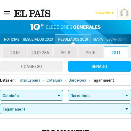
SUSCRÍBETE
10N | Eleccion
NOTICIAS
RESULTADOS 2023
RESULTADOS 2019
MAPA
ESCAÑOS POR 
2019
2019-28A
2016
2015
2011
CONGRESO
SENADO
Estás en:
Total España
»
Cataluña
»
Barcelona
»
Tagamanent