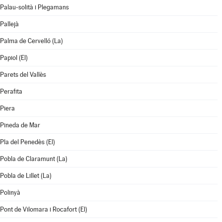
Palau-solità i Plegamans
Pallejà
Palma de Cervelló (La)
Papiol (El)
Parets del Vallès
Perafita
Piera
Pineda de Mar
Pla del Penedès (El)
Pobla de Claramunt (La)
Pobla de Lillet (La)
Polinyà
Pont de Vilomara i Rocafort (El)