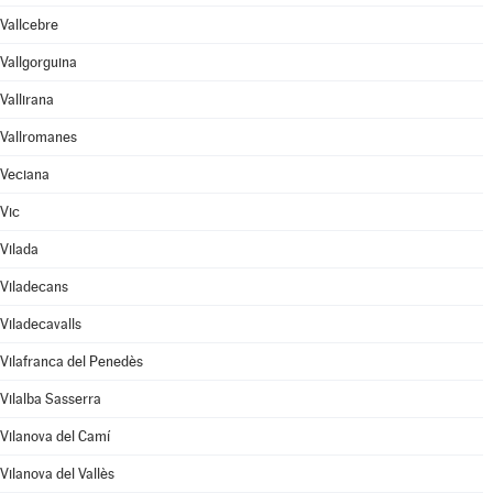
Vallcebre
Vallgorguina
Vallirana
Vallromanes
Veciana
Vic
Vilada
Viladecans
Viladecavalls
Vilafranca del Penedès
Vilalba Sasserra
Vilanova del Camí
Vilanova del Vallès