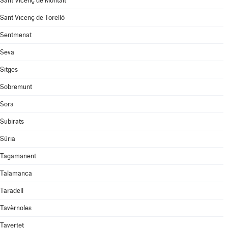
Sant Vicenç de Montalt
Sant Vicenç de Torelló
Sentmenat
Seva
Sitges
Sobremunt
Sora
Subirats
Súria
Tagamanent
Talamanca
Taradell
Tavèrnoles
Tavertet