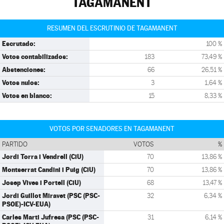
TAGAMANENT
RESUMEN DEL ESCRUTINIO DE TAGAMANENT
Escrutado:
100 %
Votos contabilizados:
183
73,49 %
Abstenciones:
66
26,51 %
Votos nulos:
3
1,64 %
Votos en blanco:
15
8,33 %
VOTOS POR SENADORES EN TAGAMANENT
PARTIDO
VOTOS
%
Jordi Torra i Vendrell (CiU)
70
13,86 %
Montserrat Candini i Puig (CiU)
70
13,86 %
Josep Vives i Portell (CiU)
68
13,47 %
Jordi Guillot Miravet (PSC (PSC-
32
6,34 %
PSOE)-ICV-EUA)
Carles Marti Jufresa (PSC (PSC-
31
6,14 %