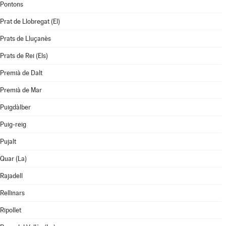
Pontons
Prat de Llobregat (El)
Prats de Lluçanès
Prats de Rei (Els)
Premià de Dalt
Premià de Mar
Puigdàlber
Puig-reig
Pujalt
Quar (La)
Rajadell
Rellinars
Ripollet