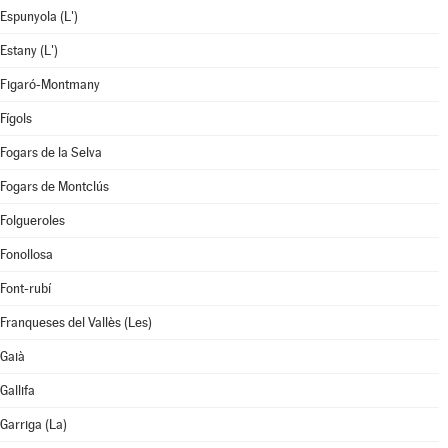
Espunyola (L')
Estany (L')
Figaró-Montmany
Fígols
Fogars de la Selva
Fogars de Montclús
Folgueroles
Fonollosa
Font-rubí
Franqueses del Vallès (Les)
Gaià
Gallifa
Garriga (La)