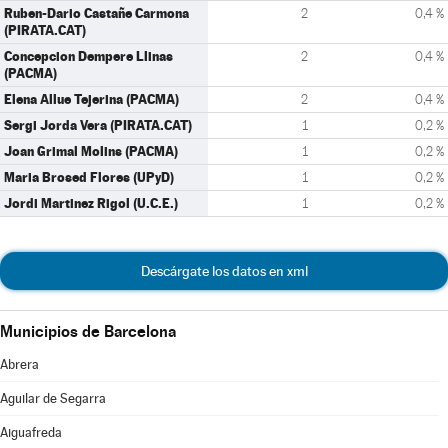
Ruben-Dario Castañe Carmona
2
0,4 %
(PIRATA.CAT)
Concepcion Dempere Llinas
2
0,4 %
(PACMA)
Elena Allue Tejerina (PACMA)
2
0,4 %
Sergi Jorda Vera (PIRATA.CAT)
1
0,2 %
Joan Grimal Molins (PACMA)
1
0,2 %
Maria Brosed Flores (UPyD)
1
0,2 %
Jordi Martinez Rigol (U.C.E.)
1
0,2 %
Descárgate los datos en xml
Municipios de Barcelona
Abrera
Aguilar de Segarra
Aiguafreda