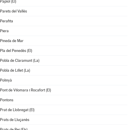
Papiol (El)
Parets del Vallès
Perafita
Piera
Pineda de Mar
Pla del Penedès (El)
Pobla de Claramunt (La)
Pobla de Lillet (La)
Polinyà
Pont de Vilomara i Rocafort (El)
Pontons
Prat de Llobregat (El)
Prats de Lluçanès
Prats de Rei (Els)