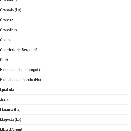
Gisclareny
Granada (La)
Granera
Granollers
Gualba
Guardiola de Berguedà
Gurb
Hospitalet de Llobregat (L')
Hostalets de Pierola (Els)
Igualada
Jorba
Llacuna (La)
Llagosta (La)
Lliçà d'Amunt