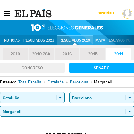
SUSCRÍBETE
10N | Eleccion
NOTICIAS
RESULTADOS 2023
RESULTADOS 2019
MAPA
ESCAÑOS POR 
2019
2019-28A
2016
2015
2011
CONGRESO
SENADO
Estás en:
Total España
»
Cataluña
»
Barcelona
»
Marganell