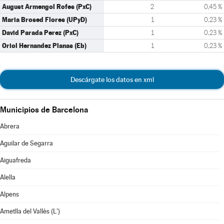
August Armengol Rofes (PxC)
2
0,45 %
Maria Brosed Flores (UPyD)
1
0,23 %
David Parada Perez (PxC)
1
0,23 %
Oriol Hernandez Planas (Eb)
1
0,23 %
Descárgate los datos en xml
Municipios de Barcelona
Abrera
Aguilar de Segarra
Aiguafreda
Alella
Alpens
Ametlla del Vallès (L')