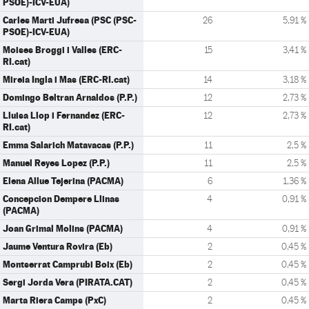
PSOE)-ICV-EUA)
Carles Marti Jufresa (PSC (PSC-
26
5,91 %
PSOE)-ICV-EUA)
Moises Broggi i Valles (ERC-
15
3,41 %
RI.cat)
Mireia Ingla i Mas (ERC-RI.cat)
14
3,18 %
Domingo Beltran Arnaldos (P.P.)
12
2,73 %
Lluisa Llop i Fernandez (ERC-
12
2,73 %
RI.cat)
Emma Salarich Matavacas (P.P.)
11
2,5 %
Manuel Reyes Lopez (P.P.)
11
2,5 %
Elena Allue Tejerina (PACMA)
6
1,36 %
Concepcion Dempere Llinas
4
0,91 %
(PACMA)
Joan Grimal Molins (PACMA)
4
0,91 %
Jaume Ventura Rovira (Eb)
2
0,45 %
Montserrat Camprubi Boix (Eb)
2
0,45 %
Sergi Jorda Vera (PIRATA.CAT)
2
0,45 %
Marta Riera Camps (PxC)
2
0,45 %