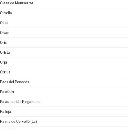
Olesa de Montserrat
Olivella
Olost
Olvan
Orís
Oristà
Orpí
Òrrius
Pacs del Penedès
Palafolls
Palau-solità i Plegamans
Pallejà
Palma de Cervelló (La)