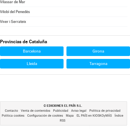
Vilassar de Mar
Vilobí del Penedès
Viver i Serrateix
Provincias de Cataluña
Barcelona
Girona
Lleida
Tarragona
EDICIONES EL PAÍS S.L.
©
Contacto
Venta de contenidos
Publicidad
Aviso legal
Política de privacidad
Política cookies
Configuración de cookies
Mapa
EL PAÍS en KIOSKOyMÁS
Índice
RSS