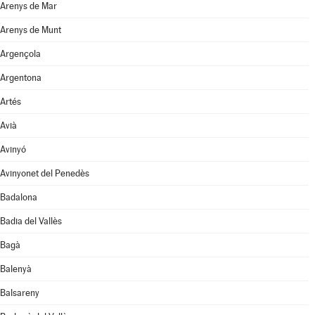
Arenys de Mar
Arenys de Munt
Argençola
Argentona
Artés
Avià
Avinyó
Avinyonet del Penedès
Badalona
Badia del Vallès
Bagà
Balenyà
Balsareny