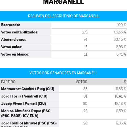
MARGANELL
RESUMEN DEL ESCRUTINIO DE MARGANELL
Escrutado:
100 %
Votos contabilizados:
169
69,55 %
Abstenciones:
74
30,45 %
Votos nulos:
5
2,96 %
Votos en blanco:
11
6,71 %
VOTOS POR SENADORES EN MARGANELL
PARTIDO
VOTOS
%
Montserrat Candini i Puig (CiU)
83
18,86 %
Jordi Torra i Vendrell (CiU)
81
18,41 %
Josep Vives i Portell (CiU)
80
18,18 %
Monica Almiñana Rique (PSC
29
6,59 %
(PSC-PSOE)-ICV-EUA)
Jordi Guillot Miravet (PSC (PSC-
28
6,36 %