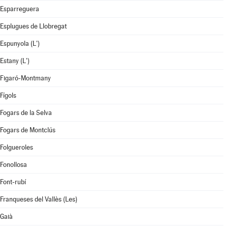
Esparreguera
Esplugues de Llobregat
Espunyola (L')
Estany (L')
Figaró-Montmany
Fígols
Fogars de la Selva
Fogars de Montclús
Folgueroles
Fonollosa
Font-rubí
Franqueses del Vallès (Les)
Gaià