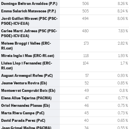
Domingo Beltran Arnaldos (P.P.)
506
8,26 %
Emma Salarich Matavacas (P.P.)
505
8,24 %
Jordi Guillot Miravet (PSC (PSC-
494
8,06 %
PSOE)-ICV-EUA)
Carles Marti Jufresa (PSC (PSC-
480
7,83 %
PSOE)-ICV-EUA)
Moises Broggi i Valles (ERC-
173
2,82 %
RI.cat)
Mireia Ingla i Mas (ERC-RI.cat)
118
1,93 %
Lluisa Llop i Fernandez (ERC-
104
1,7 %
RI.cat)
August Armengol Rofes (PxC)
57
0,93 %
Jaume Ventura Rovira (Eb)
52
0,85 %
Montserrat Camprubi Boix (Eb)
49
0,8 %
Elena Allue Tejerina (PACMA)
47
0,77 %
Oriol Hernandez Planas (Eb)
46
0,75 %
Marta Riera Camps (PxC)
45
0,73 %
David Parada Perez (PxC)
40
0,65 %
Joan Grimal Molins (PACMA)
34
0,55 %