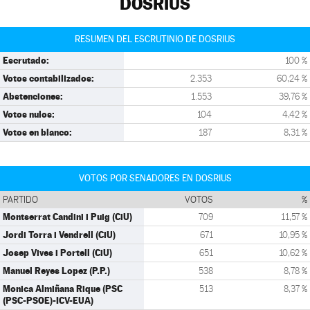
DOSRIUS
RESUMEN DEL ESCRUTINIO DE DOSRIUS
Escrutado:
100 %
Votos contabilizados:
2.353
60,24 %
Abstenciones:
1.553
39,76 %
Votos nulos:
104
4,42 %
Votos en blanco:
187
8,31 %
VOTOS POR SENADORES EN DOSRIUS
PARTIDO
VOTOS
%
Montserrat Candini i Puig (CiU)
709
11,57 %
Jordi Torra i Vendrell (CiU)
671
10,95 %
Josep Vives i Portell (CiU)
651
10,62 %
Manuel Reyes Lopez (P.P.)
538
8,78 %
Monica Almiñana Rique (PSC
513
8,37 %
(PSC-PSOE)-ICV-EUA)