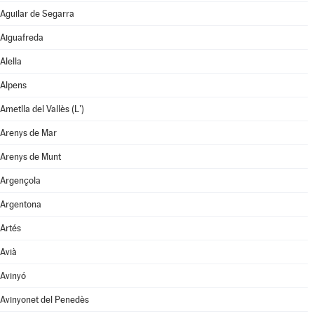
Aguilar de Segarra
Aiguafreda
Alella
Alpens
Ametlla del Vallès (L')
Arenys de Mar
Arenys de Munt
Argençola
Argentona
Artés
Avià
Avinyó
Avinyonet del Penedès