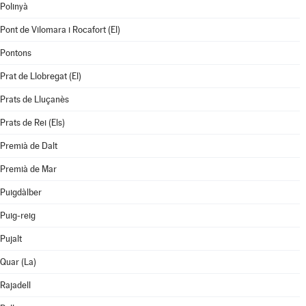
Polinyà
Pont de Vilomara i Rocafort (El)
Pontons
Prat de Llobregat (El)
Prats de Lluçanès
Prats de Rei (Els)
Premià de Dalt
Premià de Mar
Puigdàlber
Puig-reig
Pujalt
Quar (La)
Rajadell