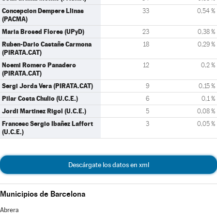
Concepcion Dempere Llinas
33
0,54 %
(PACMA)
Maria Brosed Flores (UPyD)
23
0,38 %
Ruben-Dario Castañe Carmona
18
0,29 %
(PIRATA.CAT)
Noemi Romero Panadero
12
0,2 %
(PIRATA.CAT)
Sergi Jorda Vera (PIRATA.CAT)
9
0,15 %
Pilar Costa Chulio (U.C.E.)
6
0,1 %
Jordi Martinez Rigol (U.C.E.)
5
0,08 %
Francesc Sergio Ibañez Laffort
3
0,05 %
(U.C.E.)
Descárgate los datos en xml
Municipios de Barcelona
Abrera