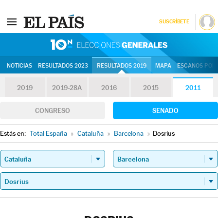
SUSCRÍBETE
10N | Eleccion
NOTICIAS
RESULTADOS 2023
RESULTADOS 2019
MAPA
ESCAÑOS POR 
2019
2019-28A
2016
2015
2011
CONGRESO
SENADO
Estás en:
Total España
»
Cataluña
»
Barcelona
»
Dosrius