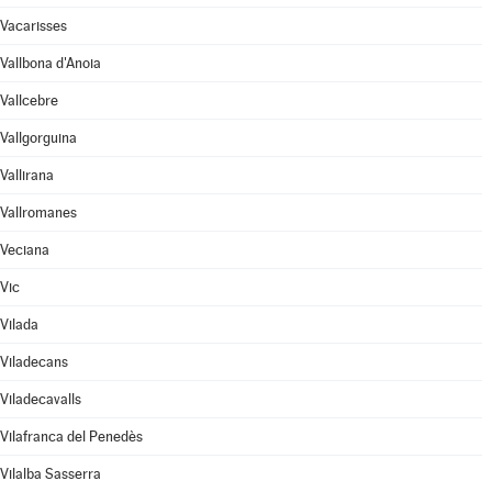
Vacarisses
Vallbona d'Anoia
Vallcebre
Vallgorguina
Vallirana
Vallromanes
Veciana
Vic
Vilada
Viladecans
Viladecavalls
Vilafranca del Penedès
Vilalba Sasserra