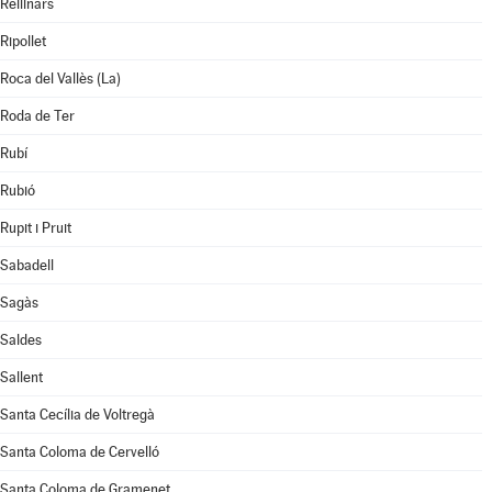
Rellinars
Ripollet
Roca del Vallès (La)
Roda de Ter
Rubí
Rubió
Rupit i Pruit
Sabadell
Sagàs
Saldes
Sallent
Santa Cecília de Voltregà
Santa Coloma de Cervelló
Santa Coloma de Gramenet