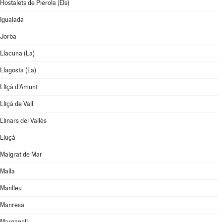
Hostalets de Pierola (Els)
Igualada
Jorba
Llacuna (La)
Llagosta (La)
Lliçà d'Amunt
Lliçà de Vall
Llinars del Vallès
Lluçà
Malgrat de Mar
Malla
Manlleu
Manresa
Marganell