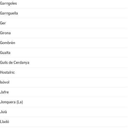
Garrigoles
Garriguella
Ger
Girona
Gombrèn
Gualta
Guils de Cerdanya
Hostalric
Isòvol
Jafre
Jonquera (La)
Juià
Lladó