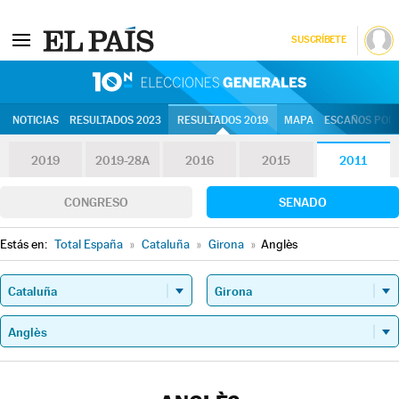
SUSCRÍBETE
10N | Eleccion
NOTICIAS
RESULTADOS 2023
RESULTADOS 2019
MAPA
ESCAÑOS POR 
2019
2019-28A
2016
2015
2011
CONGRESO
SENADO
Estás en:
Total España
»
Cataluña
»
Girona
»
Anglès