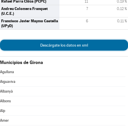
Rafael Parra Chica (PCPC)
11
0,19 %
Andreu Colomera Franquet
7
0,12 %
(U.C.E.)
Francisco Javier Maymo Castella
6
0,11 %
(UPyD)
Descárgate los datos en xml
Municipios de Girona
Agullana
Aiguaviva
Albanyà
Albons
Alp
Amer