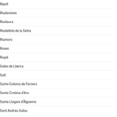
Ripoll
Riudarenes
Riudaura
Riudellots de la Selva
Riumors
Roses
Rupià
Sales de Llierca
Salt
Santa Coloma de Farners
Santa Cristina d'Aro
Santa Llogaia d'Àlguema
Sant Andreu Salou