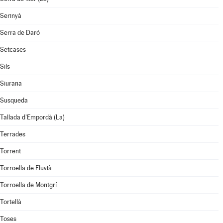
Serinyà
Serra de Daró
Setcases
Sils
Siurana
Susqueda
Tallada d'Empordà (La)
Terrades
Torrent
Torroella de Fluvià
Torroella de Montgrí
Tortellà
Toses