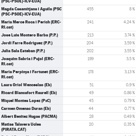
(PSC-PSOE)-ICV-EUA)
Magda Casamitjana i Aguila (PSC
455
8 %
(PSC-PSOE)-ICV-EUA)
Maria Merce Roca i Perich (ERC-
241
4,24 %
RI.cat)
Jose Luis Montero Barba (P.P.)
213
3,74 %
Jordi Farre Rodriguez (P.P.)
204
3,59 %
Julia Sala Esteban (P.P.)
202
3,55 %
Joaquim Sabria i Pujol (ERC-
199
3,5 %
RI.cat)
Maria Perpinya i Fortunet (ERC-
178
3,13 %
RI.cat)
Laura Oriol Wenceslao (Eb)
51
0,9 %
Ricard Blancafort Raurell (Eb)
49
0,86 %
Miquel Montes Lopez (PxC)
45
0,79 %
Carmen Omenac Duran (Eb)
44
0,77 %
Albert Benitez Hugas (PACMA)
28
0,49 %
Matias Talavera Ucles
20
0,35 %
(PIRATA.CAT)