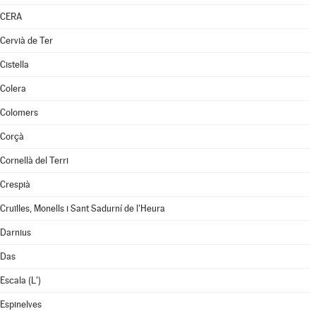
CERA
Cervià de Ter
Cistella
Colera
Colomers
Corçà
Cornellà del Terri
Crespià
Cruïlles, Monells i Sant Sadurní de l'Heura
Darnius
Das
Escala (L')
Espinelves