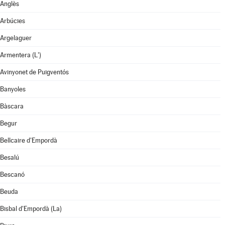
Anglès
Arbúcies
Argelaguer
Armentera (L')
Avinyonet de Puigventós
Banyoles
Bàscara
Begur
Bellcaire d'Empordà
Besalú
Bescanó
Beuda
Bisbal d'Empordà (La)