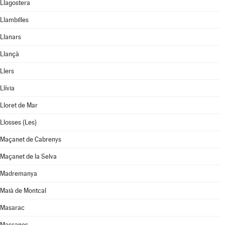
Llagostera
Llambilles
Llanars
Llançà
Llers
Llívia
Lloret de Mar
Llosses (Les)
Maçanet de Cabrenys
Maçanet de la Selva
Madremanya
Maià de Montcal
Masarac
Massanes