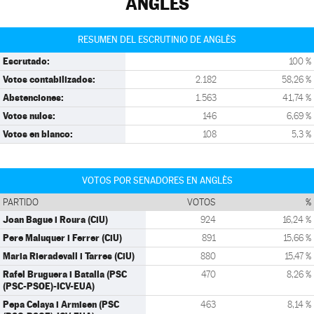
ANGLÈS
RESUMEN DEL ESCRUTINIO DE ANGLÈS
Escrutado:
100 %
Votos contabilizados:
2.182
58,26 %
Abstenciones:
1.563
41,74 %
Votos nulos:
146
6,69 %
Votos en blanco:
108
5,3 %
VOTOS POR SENADORES EN ANGLÈS
PARTIDO
VOTOS
%
Joan Bague i Roura (CiU)
924
16,24 %
Pere Maluquer i Ferrer (CiU)
891
15,66 %
Maria Rieradevall i Tarres (CiU)
880
15,47 %
Rafel Bruguera i Batalla (PSC
470
8,26 %
(PSC-PSOE)-ICV-EUA)
Pepa Celaya i Armisen (PSC
463
8,14 %