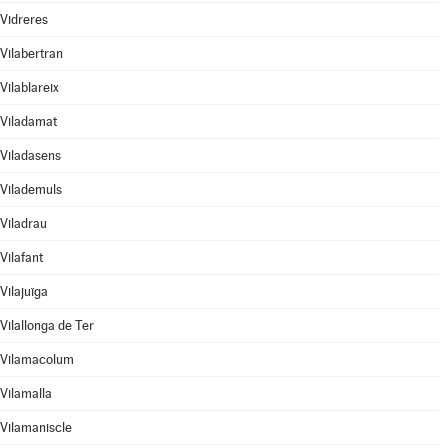
Vidreres
Vilabertran
Vilablareix
Viladamat
Viladasens
Vilademuls
Viladrau
Vilafant
Vilajuïga
Vilallonga de Ter
Vilamacolum
Vilamalla
Vilamaniscle