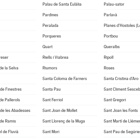
Palau de Santa Eulàlia
Palau-sator
Pardines
Parlavà
Peralada
Planes d'Hostoles (L
Porqueres
Portbou
Quart
Queralbs
reser
Riells i Viabrea
Ripoll
de la Selva
Riumors
Roses
Santa Coloma de Farners
Santa Cristina d'Aro
 de Finestres
Santa Pau
Sant Climent Sesce
de Pallerols
Sant Ferriol
Sant Gregori
 de les Abadesses
Sant Joan de Mollet
Sant Joan les Fonts
 de Ramis
Sant Llorenç de la Muga
Sant Martí de Lléme
l de Fluvià
Sant Mori
Sant Pau de Segúrie