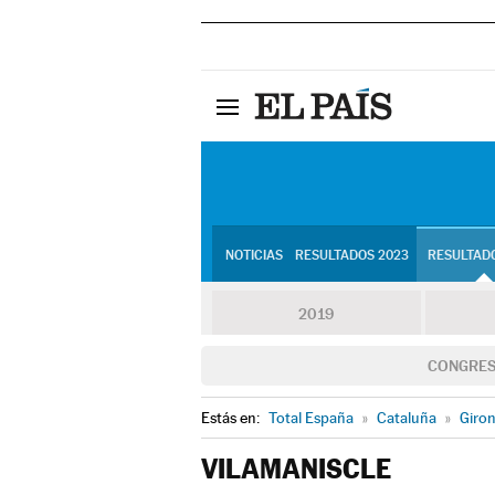
NOTICIAS
RESULTADOS 2023
RESULTADO
2019
CONGRE
Estás en:
Total España
»
Cataluña
»
Giro
VILAMANISCLE