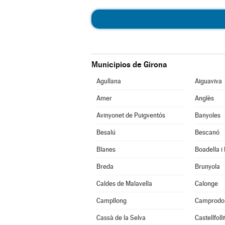
Municipios de Girona
Agullana
Aiguaviva
Amer
Anglès
Avinyonet de Puigventós
Banyoles
Besalú
Bescanó
Blanes
Boadella i
Breda
Brunyola
Caldes de Malavella
Calonge
Campllong
Camprodo
Cassà de la Selva
Castellfoll