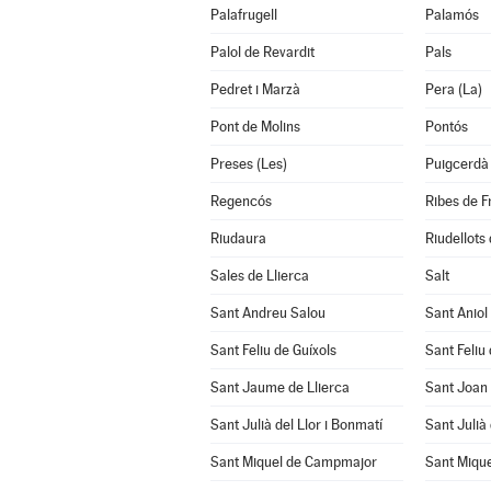
Palafrugell
Palamós
Palol de Revardit
Pals
Pedret i Marzà
Pera (La)
Pont de Molins
Pontós
Preses (Les)
Puigcerdà
Regencós
Ribes de F
Riudaura
Riudellots 
Sales de Llierca
Salt
Sant Andreu Salou
Sant Aniol
Sant Feliu de Guíxols
Sant Feliu 
Sant Jaume de Llierca
Sant Joan
Sant Julià del Llor i Bonmatí
Sant Julià
Sant Miquel de Campmajor
Sant Mique