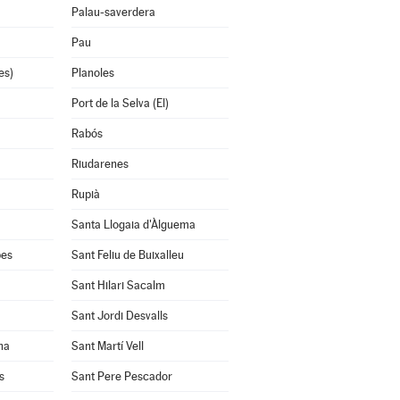
Palau-saverdera
Pau
es)
Planoles
Port de la Selva (El)
Rabós
Riudarenes
Rupià
Santa Llogaia d'Àlguema
bes
Sant Feliu de Buixalleu
Sant Hilari Sacalm
Sant Jordi Desvalls
na
Sant Martí Vell
s
Sant Pere Pescador