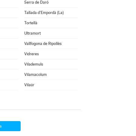
Serra de Daró
Tallada d'Empordà (La)
Tortellà
Ultramort
Vallfogona de Ripollès
Vidreres
Vilademuls
Vilamacolum
Vilaür
a