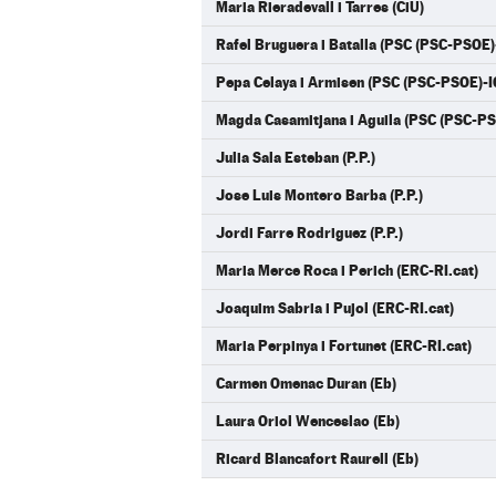
Maria Rieradevall i Tarres (CiU)
Rafel Bruguera i Batalla (PSC (PSC-PSOE
Pepa Celaya i Armisen (PSC (PSC-PSOE)-
Magda Casamitjana i Aguila (PSC (PSC-P
Julia Sala Esteban (P.P.)
Jose Luis Montero Barba (P.P.)
Jordi Farre Rodriguez (P.P.)
Maria Merce Roca i Perich (ERC-RI.cat)
Joaquim Sabria i Pujol (ERC-RI.cat)
Maria Perpinya i Fortunet (ERC-RI.cat)
Carmen Omenac Duran (Eb)
Laura Oriol Wenceslao (Eb)
Ricard Blancafort Raurell (Eb)