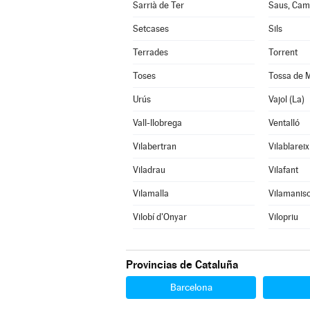
Sarrià de Ter
Saus, Cama
Setcases
Sils
Terrades
Torrent
Toses
Tossa de 
Urús
Vajol (La)
Vall-llobrega
Ventalló
Vilabertran
Vilablareix
Viladrau
Vilafant
Vilamalla
Vilamanisc
Vilobí d'Onyar
Vilopriu
Provincias de Cataluña
Barcelona