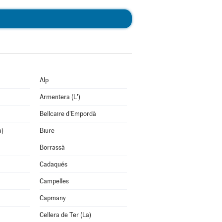
Alp
Armentera (L')
Bellcaire d'Empordà
a)
Biure
Borrassà
Cadaqués
Campelles
Capmany
Cellera de Ter (La)