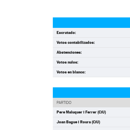
Escrutado:
Votos contabilizados:
Abstenciones:
Votos nulos:
Votos en blanco:
PARTIDO
Pere Maluquer i Ferrer (CiU)
Joan Bague i Roura (CiU)