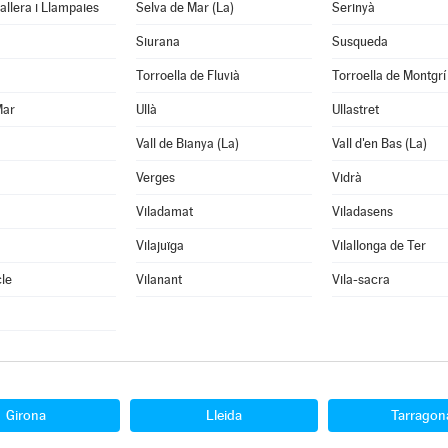
llera i Llampaies
Selva de Mar (La)
Serinyà
Siurana
Susqueda
Torroella de Fluvià
Torroella de Montgrí
Mar
Ullà
Ullastret
Vall de Bianya (La)
Vall d'en Bas (La)
Verges
Vidrà
Viladamat
Viladasens
Vilajuïga
Vilallonga de Ter
le
Vilanant
Vila-sacra
Girona
Lleida
Tarragon