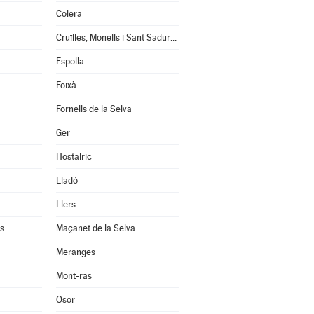
Colera
Cruïlles, Monells i Sant Sadurní de l'Heura
Espolla
Foixà
Fornells de la Selva
Ger
Hostalric
Lladó
Llers
s
Maçanet de la Selva
Meranges
Mont-ras
Osor