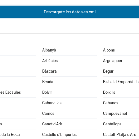
Descárgate los datos en xml
Albanyà
Albons
Arbúcies
Argelaguer
Bàscara
Begur
Beuda
Bisbal d'Empordà (L
 les Escaules
Bolvir
Bordils
Cabanelles
Cabanes
Camós
Campdevànol
n
Canet d'Adri
Cantallops
it de la Roca
Castelló d'Empúries
Castell-Platja d'Aro