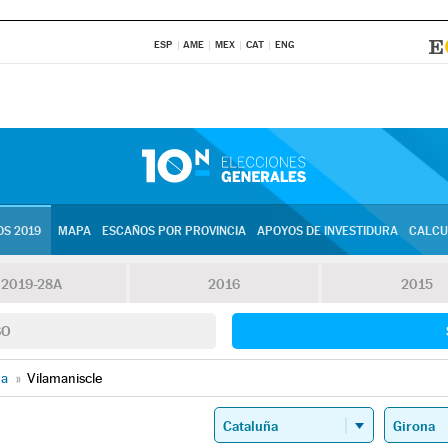
ESP
AME
MEX
CAT
ENG
S 2019
MAPA
ESCAÑOS POR PROVINCIA
APOYOS DE INVESTIDURA
CALCU
2019-28A
2016
2015
SO
na
»
Vilamaniscle