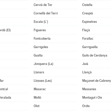
Cervià de Ter
Cistella
Cornellà del Terri
Crespià
Escala (L')
Espinelves
rdà (El)
Figueres
Flaçà
Fontcoberta
Forallac
Garrigoles
Garriguella
Gualta
Guils de Cerdanya
Jonquera (La)
Juià
Llanars
Llançà
Mar
Llosses (Les)
Maçanet de Cabreny
ontcal
Masarac
Massanes
Peralada
Molló
Montagut i Oix
Olot
Ordis