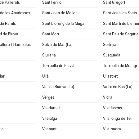
de Pallerols
Sant Ferriol
Sant Gregori
 de les Abadesses
Sant Joan de Mollet
Sant Joan les Fonts
 de Ramis
Sant Llorenç de la Muga
Sant Martí de Lléme
l de Fluvià
Sant Mori
Sant Pau de Segúrie
llera i Llampaies
Selva de Mar (La)
Serinyà
Siurana
Susqueda
Torroella de Fluvià
Torroella de Montgrí
Mar
Ullà
Ullastret
Vall de Bianya (La)
Vall d'en Bas (La)
Verges
Vidrà
Viladamat
Viladasens
Vilajuïga
Vilallonga de Ter
le
Vilanant
Vila-sacra