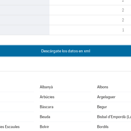
2
2
2
1
Descárgate los datos en xml
Albanyà
Albons
Arbúcies
Argelaguer
Bàscara
Begur
Beuda
Bisbal d'Empordà (L
 les Escaules
Bolvir
Bordils