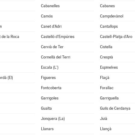
Cabanelles
Cabanes
Camós
Campdevànol
n
Canet d'Adri
Cantallops
it de la Roca
Castelló d'Empúries
Castell-Platja d'Aro
Cervià de Ter
Cistella
Cornellà del Terri
Crespià
Escala (L')
Espinelves
rdà (El)
Figueres
Flaçà
Fontcoberta
Forallac
Garrigoles
Garriguella
Gualta
Guils de Cerdanya
Jonquera (La)
Juià
Llanars
Llançà