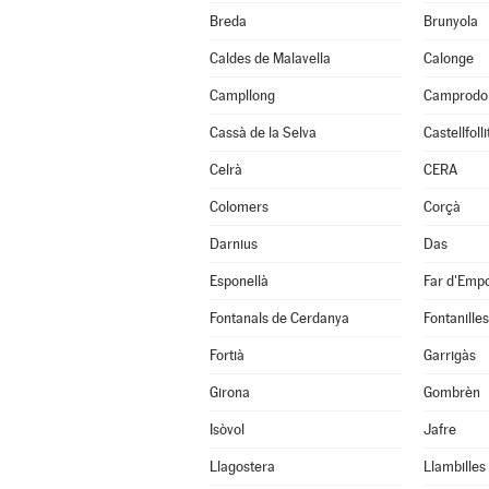
Breda
Brunyola
Caldes de Malavella
Calonge
Campllong
Camprodo
Cassà de la Selva
Castellfoll
Celrà
CERA
Colomers
Corçà
Darnius
Das
Esponellà
Far d'Empo
Fontanals de Cerdanya
Fontanilles
Fortià
Garrigàs
Girona
Gombrèn
Isòvol
Jafre
Llagostera
Llambilles