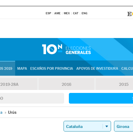
ESP
AME
MEX
CAT
ENG
S 2019
MAPA
ESCAÑOS POR PROVINCIA
APOYOS DE INVESTIDURA
CALCU
2019-28A
2016
2015
SO
na
»
Urús