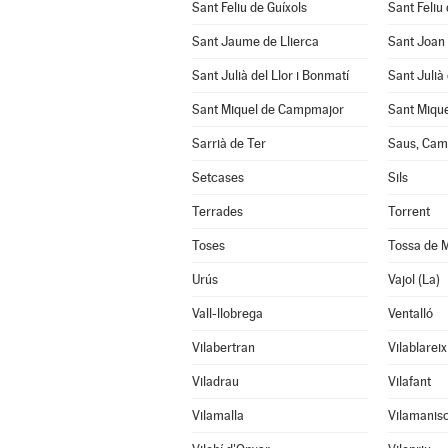
Sant Feliu de Guíxols
Sant Feliu 
Sant Jaume de Llierca
Sant Joan
Sant Julià del Llor i Bonmatí
Sant Julià
Sant Miquel de Campmajor
Sant Mique
Sarrià de Ter
Saus, Cama
Setcases
Sils
Terrades
Torrent
Toses
Tossa de 
Urús
Vajol (La)
Vall-llobrega
Ventalló
Vilabertran
Vilablareix
Viladrau
Vilafant
Vilamalla
Vilamanisc