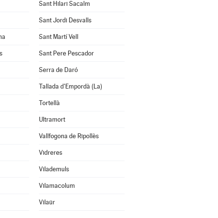
Sant Hilari Sacalm
Sant Jordi Desvalls
na
Sant Martí Vell
s
Sant Pere Pescador
Serra de Daró
Tallada d'Empordà (La)
Tortellà
Ultramort
Vallfogona de Ripollès
Vidreres
Vilademuls
Vilamacolum
Vilaür