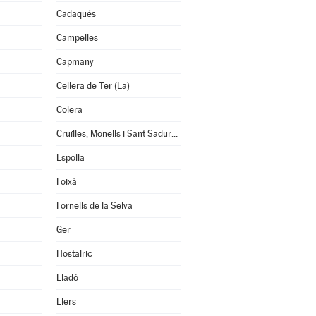
Cadaqués
Campelles
Capmany
Cellera de Ter (La)
Colera
Cruïlles, Monells i Sant Sadurní de l'Heura
Espolla
Foixà
Fornells de la Selva
Ger
Hostalric
Lladó
Llers