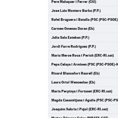
Pere Maluquer i Ferrer (CiU)
Jose Luis Montero Barba (P.P.)
Rafel Bruguera i Batalla (PSC (PSC-PSOE
Carmen Omenac Duran (Eb)
Julia Sala Esteban (P.P.)
Jordi Farre Rodriguez (P.P.)
Maria Merce Roca i Perich (ERC-RI.cat)
Pepa Celaya i Armisen (PSC (PSC-PSOE)-
Ricard Blancafort Raurell (Eb)
Laura Oriol Wenceslao (Eb)
Maria Perpinya i Fortunet (ERC-RI.cat)
Magda Casamitjana i Aguila (PSC (PSC-P
Joaquim Sabria i Pujol (ERC-RI.cat)