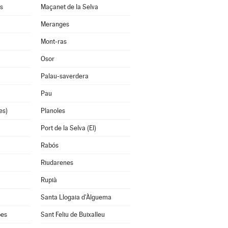
s
Maçanet de la Selva
Meranges
Mont-ras
Osor
Palau-saverdera
Pau
es)
Planoles
Port de la Selva (El)
Rabós
Riudarenes
Rupià
Santa Llogaia d'Àlguema
bes
Sant Feliu de Buixalleu