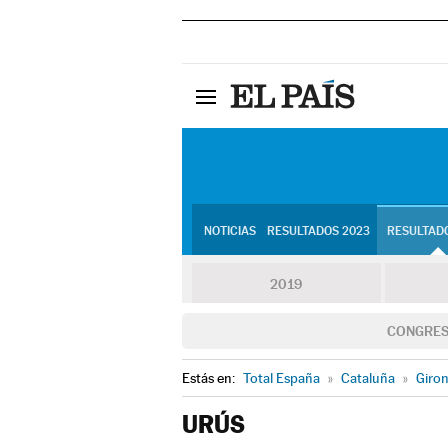
NOTICIAS
RESULTADOS 2023
RESULTADO
2019
CONGRE
Estás en:
Total España
»
Cataluña
»
Giro
URÚS