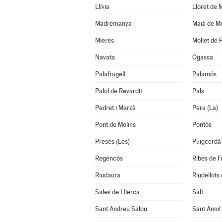
Llívia
Lloret de 
Madremanya
Maià de M
Mieres
Mollet de 
Navata
Ogassa
Palafrugell
Palamós
Palol de Revardit
Pals
Pedret i Marzà
Pera (La)
Pont de Molins
Pontós
Preses (Les)
Puigcerdà
Regencós
Ribes de F
Riudaura
Riudellots 
Sales de Llierca
Salt
Sant Andreu Salou
Sant Aniol