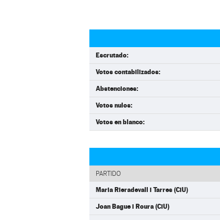
Escrutado:
Votos contabilizados:
Abstenciones:
Votos nulos:
Votos en blanco:
PARTIDO
Maria Rieradevall i Tarres (CiU)
Joan Bague i Roura (CiU)