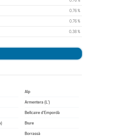
0,76 %
0,76 %
0,76 %
0,38 %
Alp
Armentera (L')
Bellcaire d'Empordà
a)
Biure
Borrassà