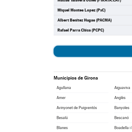
Matias Talavera Ucles (PIRATA.CAT)
Miquel Montes Lopez (PxC)
Albert Benitez Hugas (PACMA)
Rafael Parra Chica (PCPC)
Municipios de Girona
Agullana
Aiguaviva
Amer
Anglès
Avinyonet de Puigventós
Banyoles
Besalú
Bescanó
Blanes
Boadella i