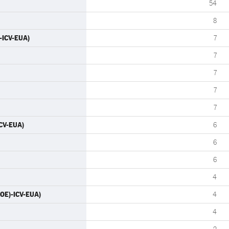
54
8
)-ICV-EUA)
7
7
7
7
7
ICV-EUA)
6
6
6
4
SOE)-ICV-EUA)
4
4