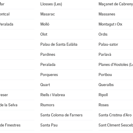
Mar
Llosses (Les)
Maçanet de Cabreny
ontcal
Masarac
Massanes
Peralada
Molló
Montagut i Oix
Olot
Ordis
Palau de Santa Eulàlia
Palau-sator
Pardines
Parlavà
Peralada
Planes d'Hostoles (L
Porqueres
Portbou
Quart
Queralbs
reser
Riells i Viabrea
Ripoll
de la Selva
Riumors
Roses
Santa Coloma de Farners
Santa Cristina d'Aro
 de Finestres
Santa Pau
Sant Climent Sesce