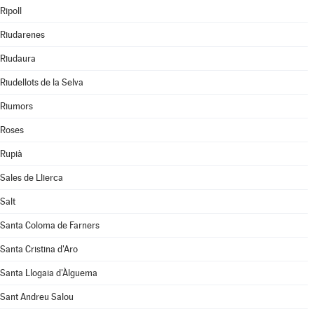
Ripoll
Riudarenes
Riudaura
Riudellots de la Selva
Riumors
Roses
Rupià
Sales de Llierca
Salt
Santa Coloma de Farners
Santa Cristina d'Aro
Santa Llogaia d'Àlguema
Sant Andreu Salou