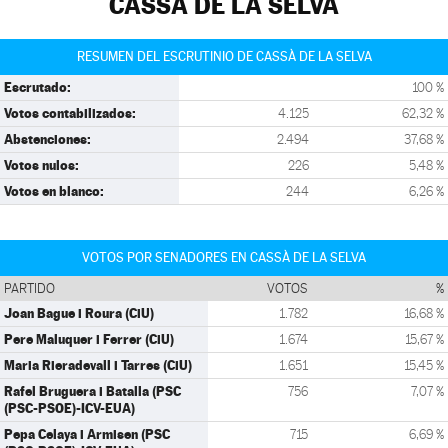
CASSÀ DE LA SELVA
RESUMEN DEL ESCRUTINIO DE CASSÀ DE LA SELVA
Escrutado:
100 %
Votos contabilizados:
4.125
62,32 %
Abstenciones:
2.494
37,68 %
Votos nulos:
226
5,48 %
Votos en blanco:
244
6,26 %
VOTOS POR SENADORES EN CASSÀ DE LA SELVA
PARTIDO
VOTOS
%
Joan Bague i Roura (CiU)
1.782
16,68 %
Pere Maluquer i Ferrer (CiU)
1.674
15,67 %
Maria Rieradevall i Tarres (CiU)
1.651
15,45 %
Rafel Bruguera i Batalla (PSC
756
7,07 %
(PSC-PSOE)-ICV-EUA)
Pepa Celaya i Armisen (PSC
715
6,69 %