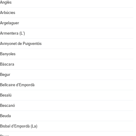
Anglès
Arbúcies
Argelaguer
Armentera (L')
Avinyonet de Puigventós
Banyoles
Bàscara
Begur
Bellcaire d'Empordà
Besalú
Bescanó
Beuda
Bisbal d'Empordà (La)