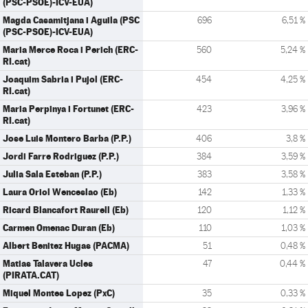
(PSC-PSOE)-ICV-EUA)
Magda Casamitjana i Aguila (PSC
696
6,51 %
(PSC-PSOE)-ICV-EUA)
Maria Merce Roca i Perich (ERC-
560
5,24 %
RI.cat)
Joaquim Sabria i Pujol (ERC-
454
4,25 %
RI.cat)
Maria Perpinya i Fortunet (ERC-
423
3,96 %
RI.cat)
Jose Luis Montero Barba (P.P.)
406
3,8 %
Jordi Farre Rodriguez (P.P.)
384
3,59 %
Julia Sala Esteban (P.P.)
383
3,58 %
Laura Oriol Wenceslao (Eb)
142
1,33 %
Ricard Blancafort Raurell (Eb)
120
1,12 %
Carmen Omenac Duran (Eb)
110
1,03 %
Albert Benitez Hugas (PACMA)
51
0,48 %
Matias Talavera Ucles
47
0,44 %
(PIRATA.CAT)
Miquel Montes Lopez (PxC)
35
0,33 %