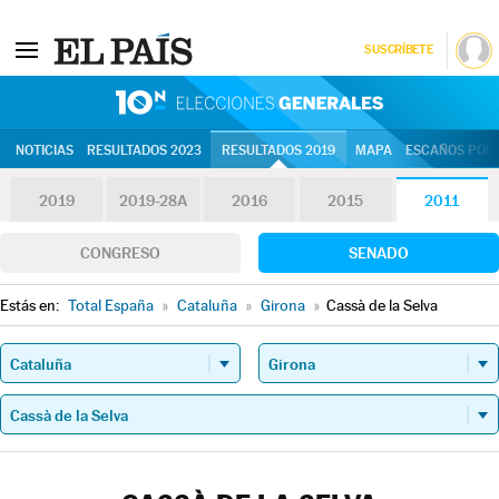
SUSCRÍBETE
10N | Eleccion
NOTICIAS
RESULTADOS 2023
RESULTADOS 2019
MAPA
ESCAÑOS POR 
2019
2019-28A
2016
2015
2011
CONGRESO
SENADO
Estás en:
Total España
»
Cataluña
»
Girona
»
Cassà de la Selva