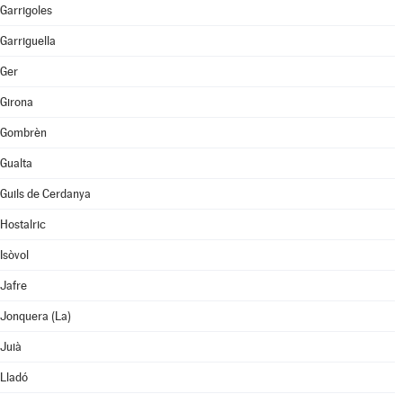
Garrigoles
Garriguella
Ger
Girona
Gombrèn
Gualta
Guils de Cerdanya
Hostalric
Isòvol
Jafre
Jonquera (La)
Juià
Lladó