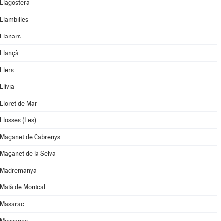
Llagostera
Llambilles
Llanars
Llançà
Llers
Llívia
Lloret de Mar
Llosses (Les)
Maçanet de Cabrenys
Maçanet de la Selva
Madremanya
Maià de Montcal
Masarac
Massanes