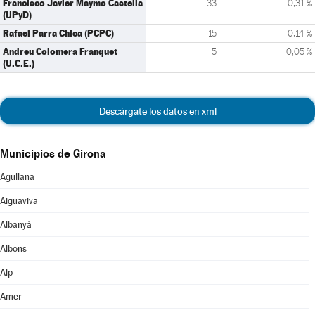
Francisco Javier Maymo Castella
33
0,31 %
(UPyD)
Rafael Parra Chica (PCPC)
15
0,14 %
Andreu Colomera Franquet
5
0,05 %
(U.C.E.)
Descárgate los datos en xml
Municipios de Girona
Agullana
Aiguaviva
Albanyà
Albons
Alp
Amer