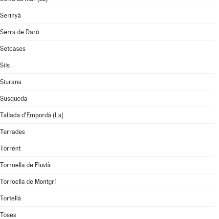
Serinyà
Serra de Daró
Setcases
Sils
Siurana
Susqueda
Tallada d'Empordà (La)
Terrades
Torrent
Torroella de Fluvià
Torroella de Montgrí
Tortellà
Toses