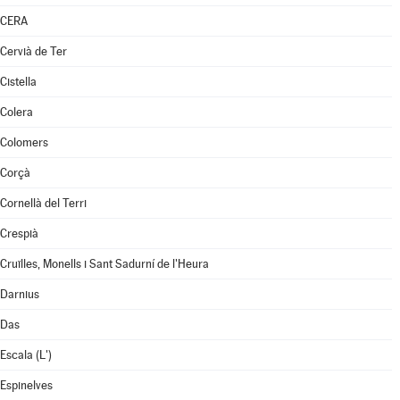
CERA
Cervià de Ter
Cistella
Colera
Colomers
Corçà
Cornellà del Terri
Crespià
Cruïlles, Monells i Sant Sadurní de l'Heura
Darnius
Das
Escala (L')
Espinelves