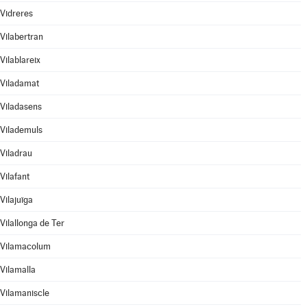
Vidreres
Vilabertran
Vilablareix
Viladamat
Viladasens
Vilademuls
Viladrau
Vilafant
Vilajuïga
Vilallonga de Ter
Vilamacolum
Vilamalla
Vilamaniscle