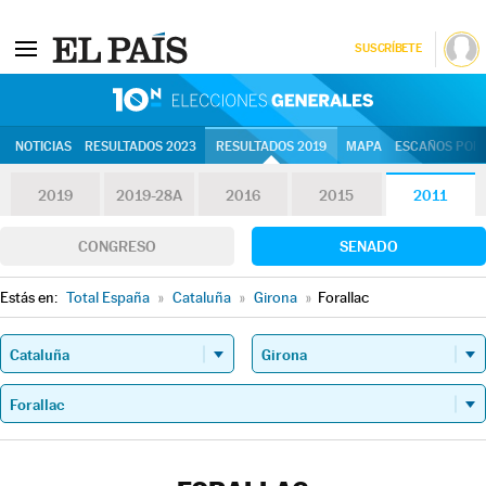
SUSCRÍBETE
10N | Eleccion
NOTICIAS
RESULTADOS 2023
RESULTADOS 2019
MAPA
ESCAÑOS POR 
2019
2019-28A
2016
2015
2011
CONGRESO
SENADO
Estás en:
Total España
»
Cataluña
»
Girona
»
Forallac