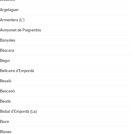
Argelaguer
Armentera (L')
Avinyonet de Puigventós
Banyoles
Bàscara
Begur
Bellcaire d'Empordà
Besalú
Bescanó
Beuda
Bisbal d'Empordà (La)
Biure
Blanes