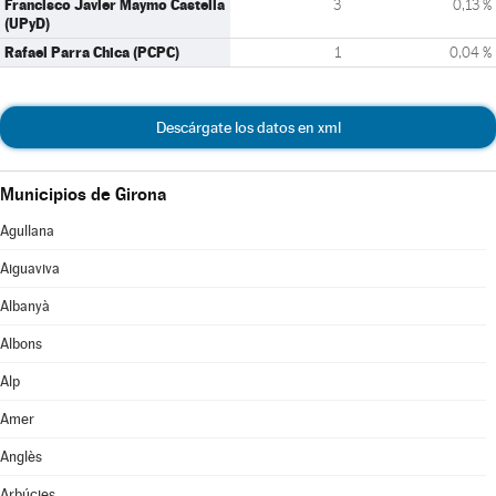
Francisco Javier Maymo Castella
3
0,13 %
(UPyD)
Rafael Parra Chica (PCPC)
1
0,04 %
Descárgate los datos en xml
Municipios de Girona
Agullana
Aiguaviva
Albanyà
Albons
Alp
Amer
Anglès
Arbúcies