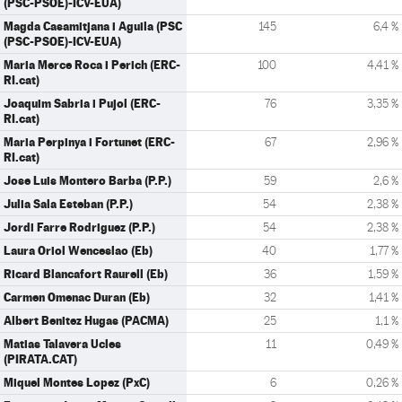
(PSC-PSOE)-ICV-EUA)
Magda Casamitjana i Aguila (PSC
145
6,4 %
(PSC-PSOE)-ICV-EUA)
Maria Merce Roca i Perich (ERC-
100
4,41 %
RI.cat)
Joaquim Sabria i Pujol (ERC-
76
3,35 %
RI.cat)
Maria Perpinya i Fortunet (ERC-
67
2,96 %
RI.cat)
Jose Luis Montero Barba (P.P.)
59
2,6 %
Julia Sala Esteban (P.P.)
54
2,38 %
Jordi Farre Rodriguez (P.P.)
54
2,38 %
Laura Oriol Wenceslao (Eb)
40
1,77 %
Ricard Blancafort Raurell (Eb)
36
1,59 %
Carmen Omenac Duran (Eb)
32
1,41 %
Albert Benitez Hugas (PACMA)
25
1,1 %
Matias Talavera Ucles
11
0,49 %
(PIRATA.CAT)
Miquel Montes Lopez (PxC)
6
0,26 %