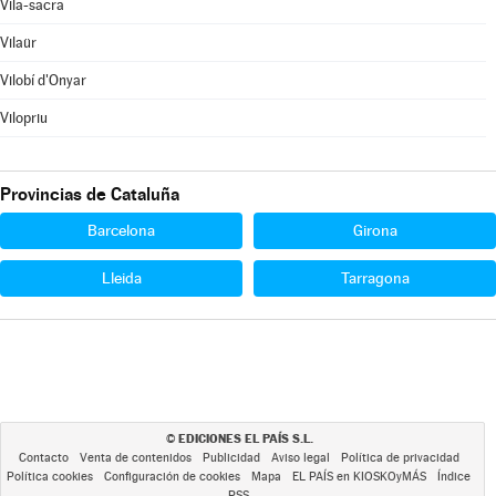
Vila-sacra
Vilaür
Vilobí d'Onyar
Vilopriu
Provincias de Cataluña
Barcelona
Girona
Lleida
Tarragona
EDICIONES EL PAÍS S.L.
©
Contacto
Venta de contenidos
Publicidad
Aviso legal
Política de privacidad
Política cookies
Configuración de cookies
Mapa
EL PAÍS en KIOSKOyMÁS
Índice
RSS