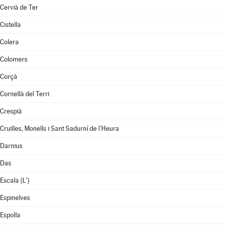
Cervià de Ter
Cistella
Colera
Colomers
Corçà
Cornellà del Terri
Crespià
Cruïlles, Monells i Sant Sadurní de l'Heura
Darnius
Das
Escala (L')
Espinelves
Espolla