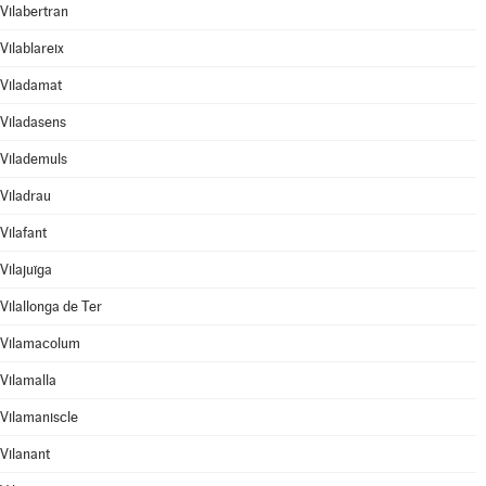
Vilabertran
Vilablareix
Viladamat
Viladasens
Vilademuls
Viladrau
Vilafant
Vilajuïga
Vilallonga de Ter
Vilamacolum
Vilamalla
Vilamaniscle
Vilanant