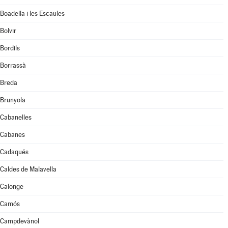
Boadella i les Escaules
Bolvir
Bordils
Borrassà
Breda
Brunyola
Cabanelles
Cabanes
Cadaqués
Caldes de Malavella
Calonge
Camós
Campdevànol