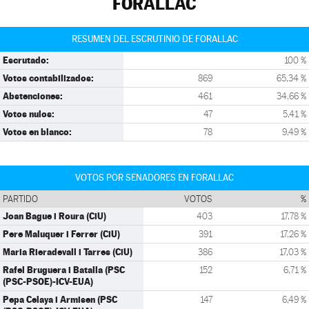
FORALLAC
RESUMEN DEL ESCRUTINIO DE FORALLAC
Escrutado:
100 %
Votos contabilizados:
869
65,34 %
Abstenciones:
461
34,66 %
Votos nulos:
47
5,41 %
Votos en blanco:
78
9,49 %
VOTOS POR SENADORES EN FORALLAC
PARTIDO
VOTOS
%
Joan Bague i Roura (CiU)
403
17,78 %
Pere Maluquer i Ferrer (CiU)
391
17,26 %
Maria Rieradevall i Tarres (CiU)
386
17,03 %
Rafel Bruguera i Batalla (PSC
152
6,71 %
(PSC-PSOE)-ICV-EUA)
Pepa Celaya i Armisen (PSC
147
6,49 %