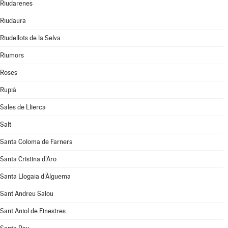
Riudarenes
Riudaura
Riudellots de la Selva
Riumors
Roses
Rupià
Sales de Llierca
Salt
Santa Coloma de Farners
Santa Cristina d'Aro
Santa Llogaia d'Àlguema
Sant Andreu Salou
Sant Aniol de Finestres