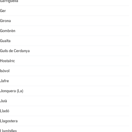
Garriguella
Ger
Girona
Gombrèn
Gualta
Guils de Cerdanya
Hostalric
Isòvol
Jafre
Jonquera (La)
Juià
Lladó
Llagostera
Llambilles