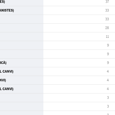
ES)
37
RANISTES)
33
33
28
11
9
9
ICÀ)
9
L CANVI)
4
NVI)
4
L CANVI)
4
3
3