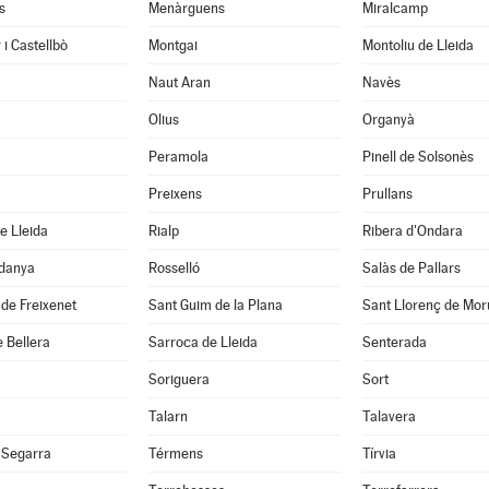
s
Menàrguens
Miralcamp
 i Castellbò
Montgai
Montoliu de Lleida
Naut Aran
Navès
Olius
Organyà
Peramola
Pinell de Solsonès
Preixens
Prullans
e Lleida
Rialp
Ribera d'Ondara
rdanya
Rosselló
Salàs de Pallars
de Freixenet
Sant Guim de la Plana
Sant Llorenç de Mor
 Bellera
Sarroca de Lleida
Senterada
Soriguera
Sort
Talarn
Talavera
 Segarra
Térmens
Tírvia