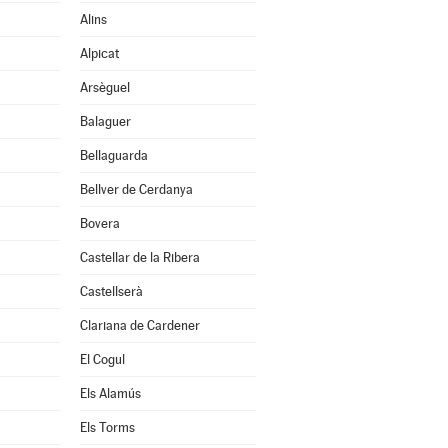
Alins
Alpicat
Arsèguel
Balaguer
Bellaguarda
Bellver de Cerdanya
Bovera
Castellar de la Ribera
Castellserà
Clariana de Cardener
El Cogul
Els Alamús
Els Torms