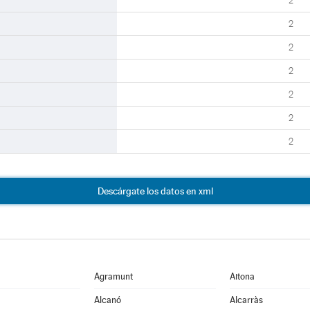
2
2
2
2
2
2
2
Descárgate los datos en xml
Agramunt
Aitona
Alcanó
Alcarràs