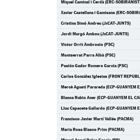
Miquel Caminal i Cerdà (ERC-SOBIRANIST
Xavier Castellana i Gamisans (ERC-SOBI
Cristina Simó Andreu (JxCAT-JUNTS)
Jordi Murgó Ambou (JxCAT-JUNTS)
Victor Orrit Ambrosio (PSC)
Montserrat Parra Albà (PSC)
Pasión Gador Romero Garcia (PSC)
Carlos González Iglesias (FRONT REPUBL
Mercè Agustí Parareda (ECP-GUANYEM E
Blanca Rubio Aner (ECP-GUANYEM EL CA
Lluc Capacete Gallardo (ECP-GUANYEM E
Francisco Javier Martí Vallés (PACMA)
Maria Rosa Blasco Prim (PACMA)