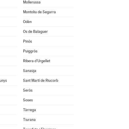
Mollerussa
Montoliu de Segarra
Odèn
Os de Balaguer
Pinós
Puiggròs
Ribera d'Urgellet
Sanaüja
unys
Sant Martí de Riucorb
Seròs
Soses
Tàrrega
Tiurana