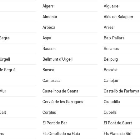
Algerri
Alguaire
Almenar
Alòs de Balaguer
Arbeca
Arres
 Segre
Aspa
Baix Pallars
Bausen
Belianes
'Urgell
Bellmunt d'Urgell
Bellpuig
de Segrià
Biosca
Bossòst
Camarasa
Canejan
 Mur
Castellnou de Seana
Castelló de Farfanya
Cervià de les Garrigues
Ciutadilla
Dalt
Corbins
Cubells
El Pont de Bar
El Pont de Suert
ns
Els Omells de na Gaia
Els Plans de Sió