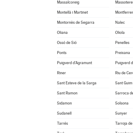
Massalcoreig
Massotere
Montellà i Martinet
Montferrer
Montornès de Segarra
Nalec
Oliana
Oliola
Ossó de Sió
Penelles
Ponts
Preixana
Puigverd d'Agramunt
Puigverd d
Riner
Riu de Ce
Sant Esteve de la Sarga
Sant Guim 
Sant Ramon
Sarroca de
Sidamon
Solsona
Sudanell
Sunyer
Tarrés
Tarroja de