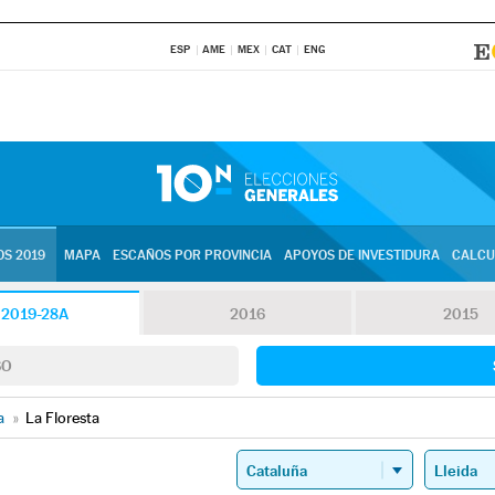
ESP
AME
MEX
CAT
ENG
S 2019
MAPA
ESCAÑOS POR PROVINCIA
APOYOS DE INVESTIDURA
CALCU
2019-28A
2016
2015
SO
a
»
La Floresta