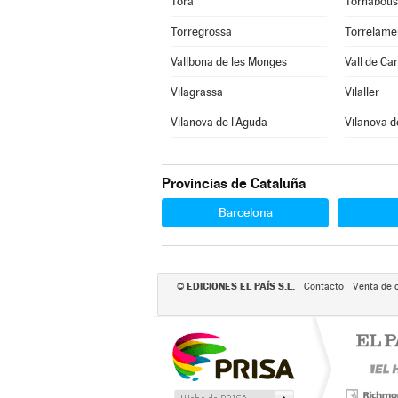
Torà
Tornabous
Torregrossa
Torrelame
Vallbona de les Monges
Vall de Ca
Vilagrassa
Vilaller
Vilanova de l'Aguda
Vilanova d
Provincias de Cataluña
Barcelona
EDICIONES EL PAÍS S.L.
©
Contacto
Venta de 