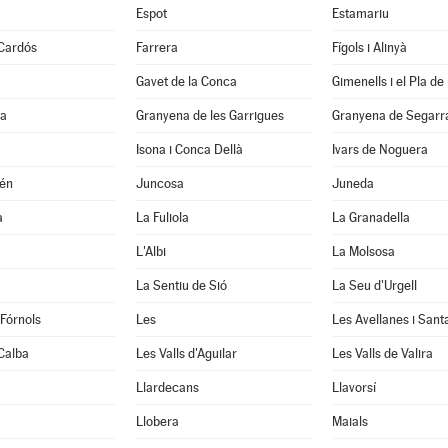
Espot
Estamariu
 Cardós
Farrera
Fígols i Alinyà
Gavet de la Conca
Gimenells i el Pla de 
la
Granyena de les Garrigues
Granyena de Segarr
Isona i Conca Dellà
Ivars de Noguera
xén
Juncosa
Juneda
a
La Fuliola
La Granadella
L'Albi
La Molsosa
a
La Sentiu de Sió
La Seu d'Urgell
 Fórnols
Les
Les Avellanes i Sant
Calba
Les Valls d'Aguilar
Les Valls de Valira
Llardecans
Llavorsí
Llobera
Maials