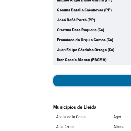
Miguel Angel Balao García (PP)
Gemma Batalla Casanovas (PP)
José Reñé Porté (PP)
Cristina Daza Requena (Cs)
Francisco de Urquia Comas (Cs)
Juan Felipe Córdoba Ortega (Cs)
Iker García Alonso (PACMA)
Municipios de Lleida
Abella de la Conca
Àger
Albatàrrec
Albesa