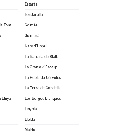
Estaràs
Fondarella
la Font
Golmés
a
Guimerà
Ivars d'Urgell
La Baronia de Rialb
La Granja d'Escarp
La Pobla de Cérvoles
La Torre de Cabdella
a Linya
Les Borges Blanques
Linyola
Lleida
Maldà