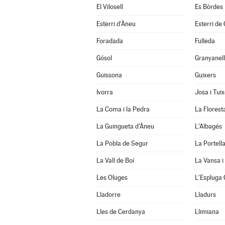
El Vilosell
Es Bòrdes
Esterri d'Àneu
Esterri de
Foradada
Fulleda
Gósol
Granyanel
Guissona
Guixers
Ivorra
Josa i Tui
La Coma i la Pedra
La Florest
La Guingueta d'Àneu
L'Albagés
La Pobla de Segur
La Portell
La Vall de Boí
La Vansa i
Les Oluges
L'Espluga 
Lladorre
Lladurs
Lles de Cerdanya
Llimiana