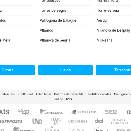
Torrebesses
Torrefarrera
u
Torres de Segre
Torre-serona
rdós
Vallfogona de Balaguer
Verdú
Vilamòs
Vilanova de Bellpuig
e Meià
Vilanova de Segrià
Vila-sana
Girona
Lleida
Tarragon
contenidos
Publicidad
Aviso legal
Política de privacidad
Política cookies
Configuraci
Índice
RSS