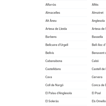
Alfarràs
Alfés
Almacelles
Almatret
Alt Àneu
Anglesola
Artesa de Lleida
Artesa de
Barbens
Bassella
Bellcaire d'Urgell
Bell-lloc d
Bellvís
Benavent 
Cabanabona
Cabó
Castelldans
Castell de
Cava
Cervera
Coll de Nargó
Conca de 
El Palau d'Anglesola
El Poal
El Soleràs
Els Omello