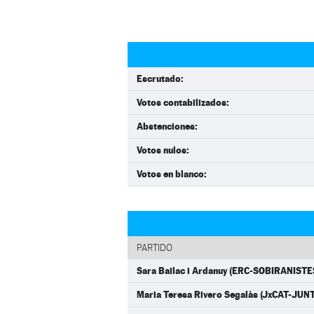
Escrutado:
Votos contabilizados:
Abstenciones:
Votos nulos:
Votos en blanco:
PARTIDO
Sara Bailac i Ardanuy (ERC-SOBIRANISTE
Maria Teresa Rivero Segalàs (JxCAT-JUN