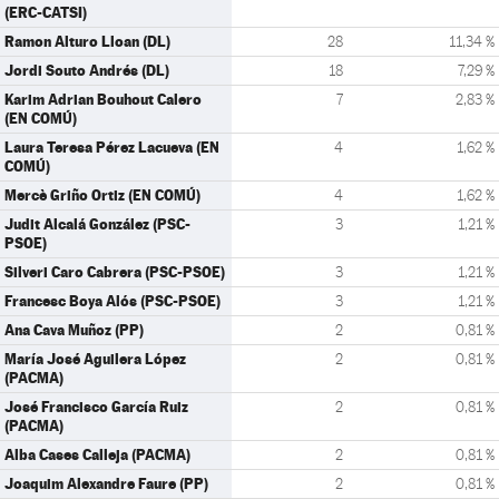
(ERC-CATSI)
Ramon Alturo Lloan (DL)
28
11,34 %
Jordi Souto Andrés (DL)
18
7,29 %
Karim Adrian Bouhout Calero
7
2,83 %
(EN COMÚ)
Laura Teresa Pérez Lacueva (EN
4
1,62 %
COMÚ)
Mercè Griño Ortiz (EN COMÚ)
4
1,62 %
Judit Alcalá González (PSC-
3
1,21 %
PSOE)
Silveri Caro Cabrera (PSC-PSOE)
3
1,21 %
Francesc Boya Alós (PSC-PSOE)
3
1,21 %
Ana Cava Muñoz (PP)
2
0,81 %
María José Aguilera López
2
0,81 %
(PACMA)
José Francisco García Ruiz
2
0,81 %
(PACMA)
Alba Cases Calleja (PACMA)
2
0,81 %
Joaquim Alexandre Faure (PP)
2
0,81 %