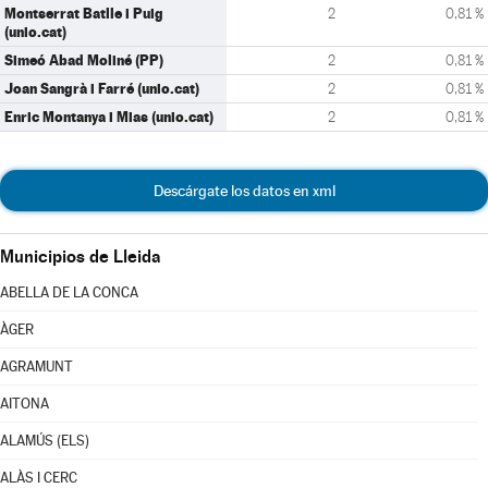
Montserrat Batlle i Puig
2
0,81 %
(unio.cat)
Simeó Abad Moliné (PP)
2
0,81 %
Joan Sangrà i Farré (unio.cat)
2
0,81 %
Enric Montanya i Mias (unio.cat)
2
0,81 %
Descárgate los datos en xml
Municipios de Lleida
ABELLA DE LA CONCA
ÀGER
AGRAMUNT
AITONA
ALAMÚS (ELS)
ALÀS I CERC