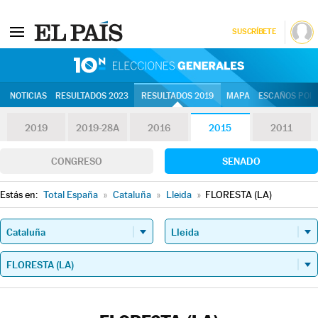
SUSCRÍBETE
10N | Eleccion
NOTICIAS
RESULTADOS 2023
RESULTADOS 2019
MAPA
ESCAÑOS POR 
2019
2019-28A
2016
2015
2011
CONGRESO
SENADO
Estás en:
Total España
»
Cataluña
»
Lleida
»
FLORESTA (LA)