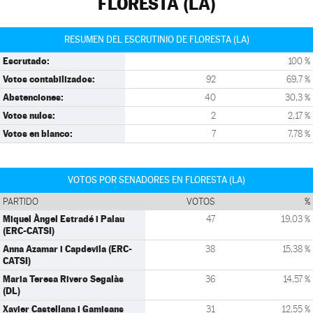
FLORESTA (LA)
RESUMEN DEL ESCRUTINIO DE FLORESTA (LA)
Escrutado:
100 %
Votos contabilizados:
92
69,7 %
Abstenciones:
40
30,3 %
Votos nulos:
2
2,17 %
Votos en blanco:
7
7,78 %
VOTOS POR SENADORES EN FLORESTA (LA)
PARTIDO
VOTOS
%
Miquel Àngel Estradé i Palau
47
19,03 %
(ERC-CATSI)
Anna Azamar i Capdevila (ERC-
38
15,38 %
CATSI)
Maria Teresa Rivero Segalàs
36
14,57 %
(DL)
Xavier Castellana i Gamisans
31
12,55 %