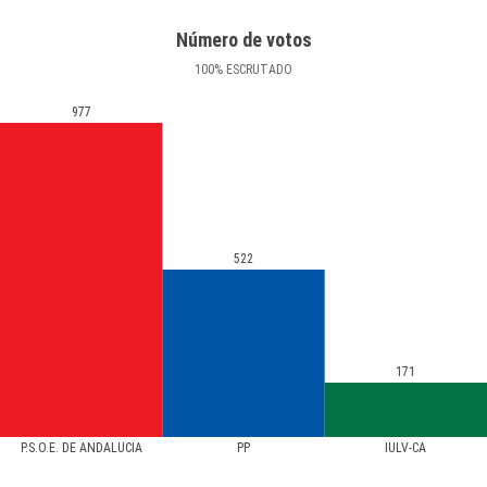
Número de votos
100
%
ESCRUTADO
977
522
171
P.S.O.E. DE ANDALUCÍA
PP
IULV-CA