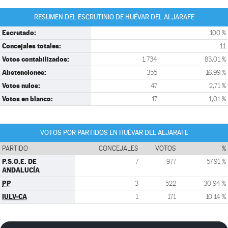
RESUMEN DEL ESCRUTINIO DE HUÉVAR DEL ALJARAFE
Escrutado:
100 %
Concejales totales:
11
Votos contabilizados:
1.734
83,01 %
Abstenciones:
355
16,99 %
Votos nulos:
47
2,71 %
Votos en blanco:
17
1,01 %
VOTOS POR PARTIDOS EN HUÉVAR DEL ALJARAFE
PARTIDO
CONCEJALES
VOTOS
%
P.S.O.E. DE
7
977
57,91 %
ANDALUCÍA
PP
3
522
30,94 %
IULV-CA
1
171
10,14 %