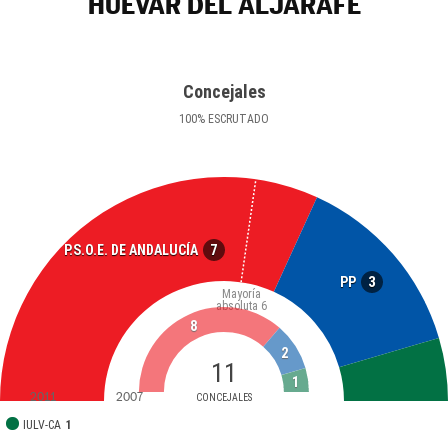
HUÉVAR DEL ALJARAFE
Concejales
100
%
ESCRUTADO
7
P.S.O.E. DE ANDALUCÍA
3
PP
Mayoría
absoluta
6
8
2
11
1
2011
2007
CONCEJALES
IULV-CA
1