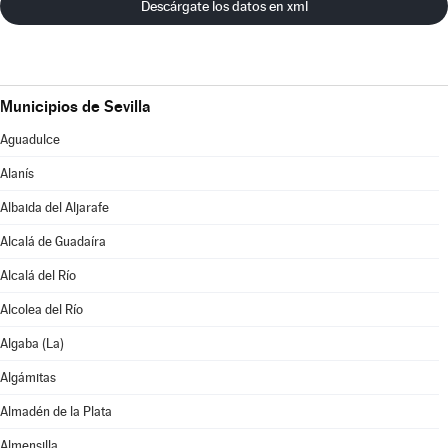
Descárgate los datos en xml
Municipios de Sevilla
Aguadulce
Alanís
Albaida del Aljarafe
Alcalá de Guadaíra
Alcalá del Río
Alcolea del Río
Algaba (La)
Algámitas
Almadén de la Plata
Almensilla