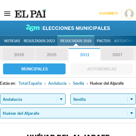
SUSCRÍBETE
26M | Elec
NOTICIAS
RESULTADOS 2023
RESULTADOS 2019
PACTOS
AUTONÓMIC
2019
2015
2011
2007
MUNICIPALES
AUTONÓMICAS
Estás en:
Total España
»
Andalucía
»
Sevilla
»
Huévar del Aljarafe