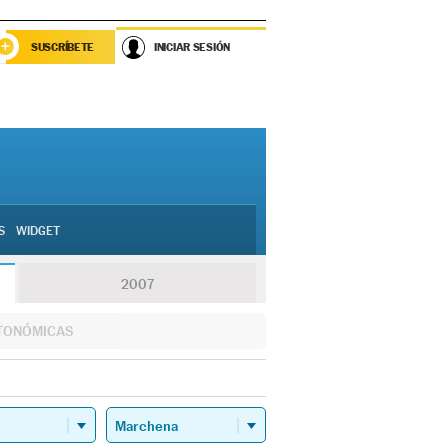
SUSCRÍBETE
INICIAR SESIÓN
S
WIDGET
2007
TONÓMICAS