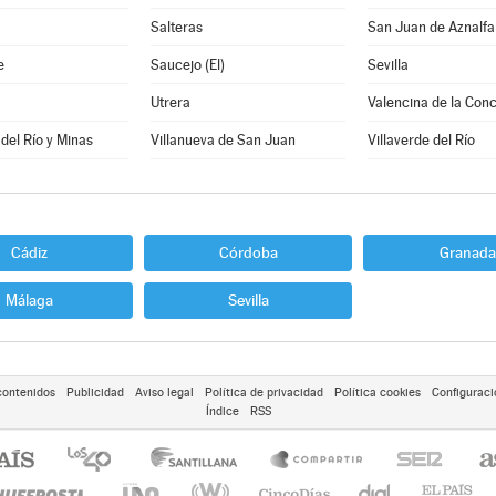
Salteras
San Juan de Aznalf
e
Saucejo (El)
Sevilla
Utrera
Valencina de la Con
 del Río y Minas
Villanueva de San Juan
Villaverde del Río
Cádiz
Córdoba
Granada
Málaga
Sevilla
contenidos
Publicidad
Aviso legal
Política de privacidad
Política cookies
Configuraci
Índice
RSS