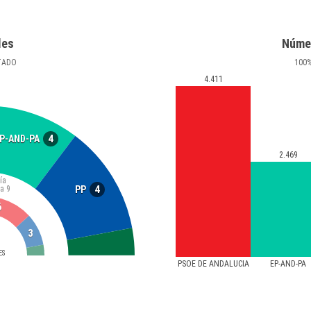
les
Núme
TADO
100
4.411
4
P-AND-PA
2.469
ía
4
ta
9
PP
6
3
ES
PSOE DE ANDALUCIA
EP-AND-PA