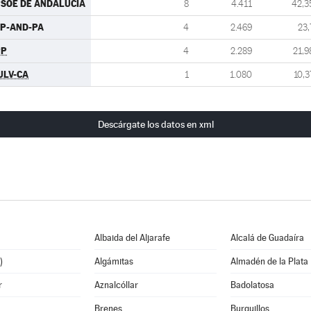
SOE DE ANDALUCIA
8
4.411
42,3
P-AND-PA
4
2.469
23,
PP
4
2.289
21,9
ULV-CA
1
1.080
10,3
Descárgate los datos en xml
Albaida del Aljarafe
Alcalá de Guadaíra
)
Algámitas
Almadén de la Plata
r
Aznalcóllar
Badolatosa
Brenes
Burguillos