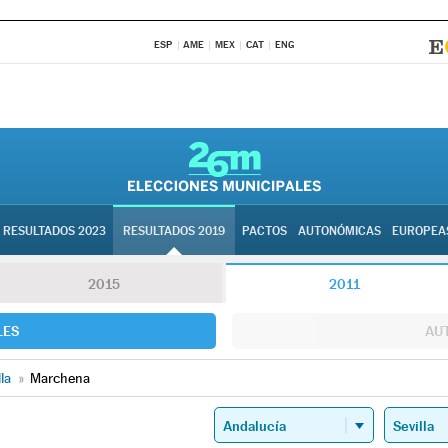
ESP
AME
MEX
CAT
ENG
RESULTADOS 2023
RESULTADOS 2019
PACTOS
AUTONÓMICAS
EUROPEA
2015
2011
LES
AU
lla
»
Marchena