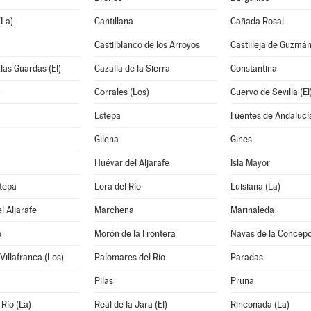
La)
Cantillana
Cañada Rosal
Castilblanco de los Arroyos
Castilleja de Guzmá
 las Guardas (El)
Cazalla de la Sierra
Constantina
)
Corrales (Los)
Cuervo de Sevilla (El
Estepa
Fuentes de Andalucí
Gilena
Gines
Huévar del Aljarafe
Isla Mayor
tepa
Lora del Río
Luisiana (La)
l Aljarafe
Marchena
Marinaleda
o
Morón de la Frontera
Navas de la Concepc
Villafranca (Los)
Palomares del Río
Paradas
Pilas
Pruna
 Río (La)
Real de la Jara (El)
Rinconada (La)