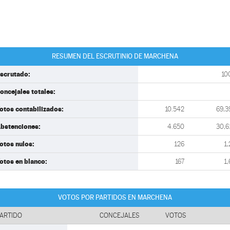
RESUMEN DEL ESCRUTINIO DE MARCHENA
scrutado:
10
oncejales totales:
otos contabilizados:
10.542
69,3
bstenciones:
4.650
30,6
otos nulos:
126
1,
otos en blanco:
167
1,
VOTOS POR PARTIDOS EN MARCHENA
ARTIDO
CONCEJALES
VOTOS