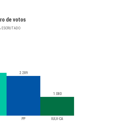
ro de votos
%
ESCRUTADO
2.289
1.080
PP
IULV-CA