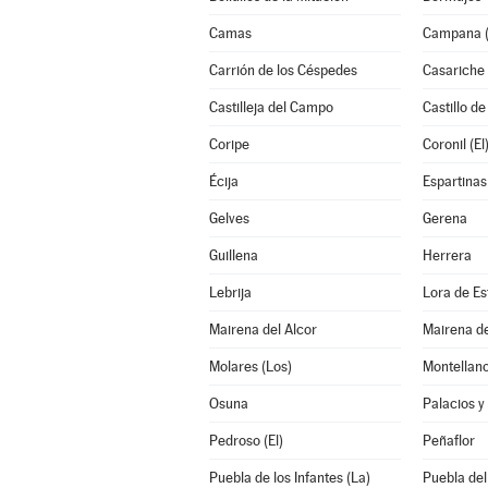
Camas
Campana (
Carrión de los Céspedes
Casariche
Castilleja del Campo
Castillo de
Coripe
Coronil (El
Écija
Espartinas
Gelves
Gerena
Guillena
Herrera
Lebrija
Lora de Es
Mairena del Alcor
Mairena de
Molares (Los)
Montellan
Osuna
Palacios y 
Pedroso (El)
Peñaflor
Puebla de los Infantes (La)
Puebla del