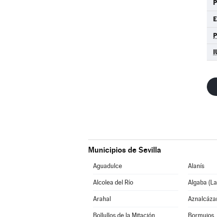
P
E
I
Municipios de Sevilla
Aguadulce
Alanís
Alcolea del Río
Algaba (La
Arahal
Aznalcáza
Bollullos de la Mitación
Bormujos