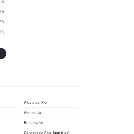
5 %
7 %
8 %
7 %
Alcalá del Río
Almensilla
Benacazón
Cabezas de San Juan (Las)