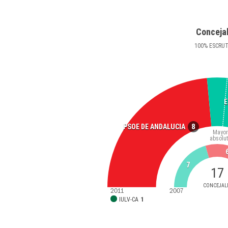
Conceja
100
%
ESCRU
E
8
PSOE DE ANDALUCIA
Mayor
absolu
7
17
CONCEJAL
2011
2007
IULV-CA
1