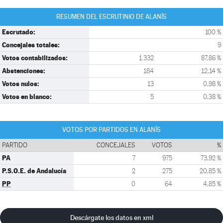
RESUMEN DEL ESCRUTINIO DE ALANÍS
Escrutado:
100 %
Concejales totales:
9
Votos contabilizados:
1.332
87,86 %
Abstenciones:
184
12,14 %
Votos nulos:
13
0,98 %
Votos en blanco:
5
0,38 %
VOTOS POR PARTIDOS EN ALANÍS
PARTIDO
CONCEJALES
VOTOS
%
PA
7
975
73,92 %
P.S.O.E. de Andalucía
2
275
20,85 %
PP
0
64
4,85 %
Descárgate los datos en xml