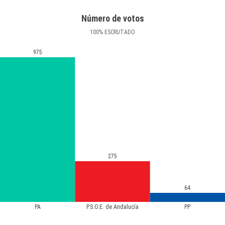
Número de votos
100
%
ESCRUTADO
975
275
64
PA
P.S.O.E. de Andalucía
PP