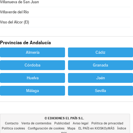
Villanueva de San Juan
Villaverde del Río
Viso del Alcor (El)
Provincias de Andalucía
Almería
Cádiz
Córdoba
Granada
Huelva
Jaén
Málaga
Sevilla
EDICIONES EL PAÍS S.L.
©
Contacto
Venta de contenidos
Publicidad
Aviso legal
Política de privacidad
Política cookies
Configuración de cookies
Mapa
EL PAÍS en KIOSKOyMÁS
Índice