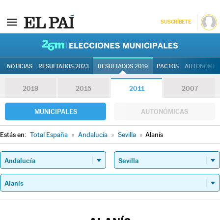
SUSCRÍBETE
26M | Elec
NOTICIAS
RESULTADOS 2023
RESULTADOS 2019
PACTOS
AUTONÓMIC
2019
2015
2011
2007
MUNICIPALES
AUTONÓMICAS
Estás en:
Total España
»
Andalucía
»
Sevilla
»
Alanís