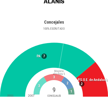
ALANÍS
Concejales
100
%
ESCRUTADO
7
PA
Mayoría
absoluta
5
3
P.S.O.E. de Andalucí
2
2
3
9
1
2011
2007
CONCEJALES