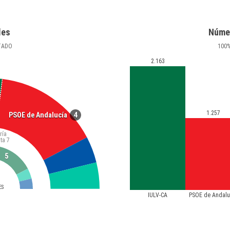
les
Núme
TADO
100
2.163
1.257
4
PSOE de Andalucía
ría
ta
7
5
ES
IULV-CA
PSOE de Andalu