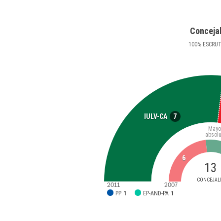
Conceja
100
%
ESCRU
7
IULV-CA
Mayo
absolu
6
13
CONCEJAL
2011
2007
PP
1
EP-AND-PA
1