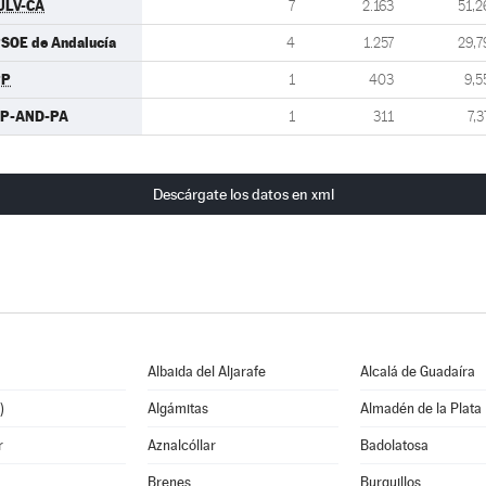
ULV-CA
7
2.163
51,2
SOE de Andalucía
4
1.257
29,7
PP
1
403
9,5
P-AND-PA
1
311
7,3
Descárgate los datos en xml
Albaida del Aljarafe
Alcalá de Guadaíra
)
Algámitas
Almadén de la Plata
r
Aznalcóllar
Badolatosa
Brenes
Burguillos