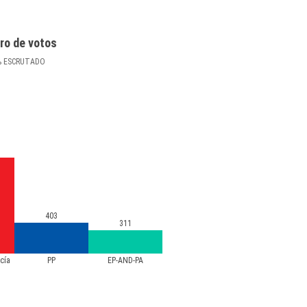
ro de votos
%
ESCRUTADO
403
311
cía
PP
EP-AND-PA