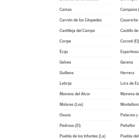
Camas
Campana (
Carrión de los Céspedes
Casariche
Castilleja del Campo
Castillo de
Coripe
Coronil (El
Écija
Espartinas
Gelves
Gerena
Guillena
Herrera
Lebrija
Lora de Es
Mairena del Alcor
Mairena de
Molares (Los)
Montellan
Osuna
Palacios y 
Pedroso (El)
Peñaflor
Puebla de los Infantes (La)
Puebla del