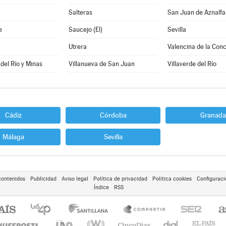
Salteras
San Juan de Aznalf
e
Saucejo (El)
Sevilla
Utrera
Valencina de la Con
 del Río y Minas
Villanueva de San Juan
Villaverde del Río
Cádiz
Córdoba
Granada
Málaga
Sevilla
contenidos
Publicidad
Aviso legal
Política de privacidad
Política cookies
Configuraci
Índice
RSS