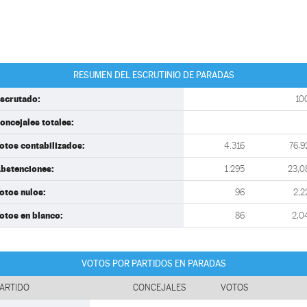
RESUMEN DEL ESCRUTINIO DE PARADAS
scrutado:
10
oncejales totales:
otos contabilizados:
4.316
76,9
bstenciones:
1.295
23,0
otos nulos:
96
2,2
otos en blanco:
86
2,0
VOTOS POR PARTIDOS EN PARADAS
ARTIDO
CONCEJALES
VOTOS