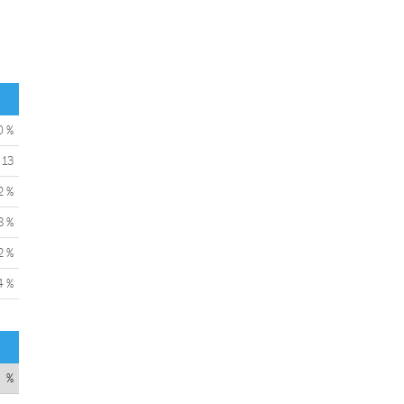
0 %
13
2 %
8 %
2 %
4 %
%