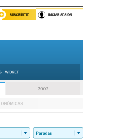
SUSCRÍBETE
INICIAR SESIÓN
S
WIDGET
2007
TONÓMICAS