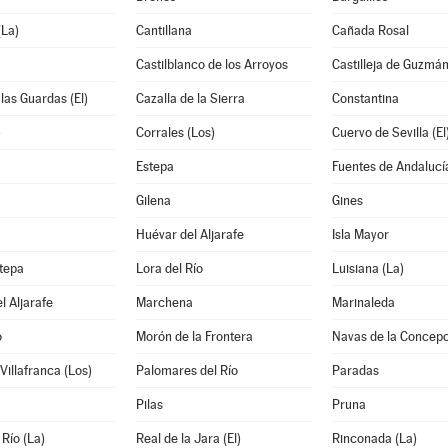
La)
Cantillana
Cañada Rosal
Castilblanco de los Arroyos
Castilleja de Guzmá
 las Guardas (El)
Cazalla de la Sierra
Constantina
)
Corrales (Los)
Cuervo de Sevilla (El
Estepa
Fuentes de Andalucí
Gilena
Gines
Huévar del Aljarafe
Isla Mayor
tepa
Lora del Río
Luisiana (La)
l Aljarafe
Marchena
Marinaleda
o
Morón de la Frontera
Navas de la Concepc
Villafranca (Los)
Palomares del Río
Paradas
Pilas
Pruna
 Río (La)
Real de la Jara (El)
Rinconada (La)