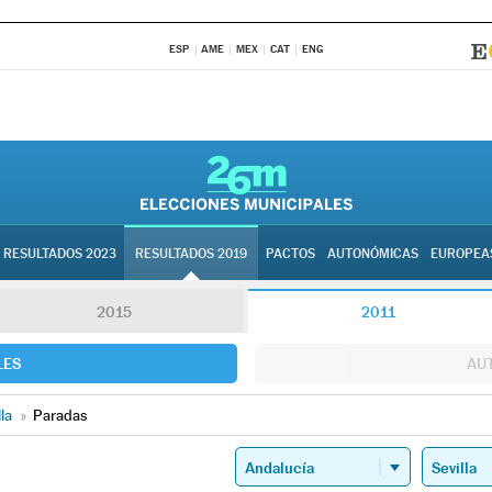
ESP
AME
MEX
CAT
ENG
RESULTADOS 2023
RESULTADOS 2019
PACTOS
AUTONÓMICAS
EUROPEA
2015
2011
LES
AU
lla
»
Paradas