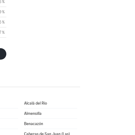
6 %
9 %
5 %
7 %
Alcalá del Río
Almensilla
Benacazón
Cabezas de San Juan (Las)