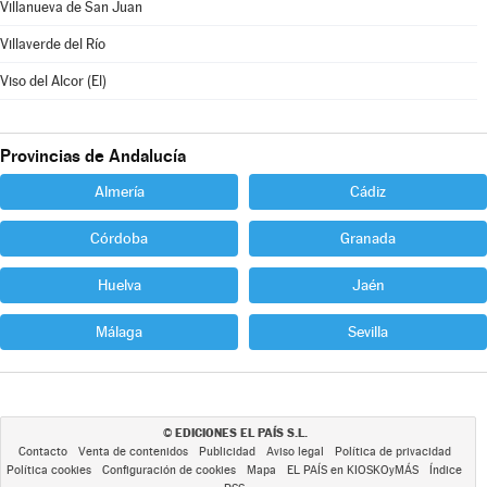
Villanueva de San Juan
Villaverde del Río
Viso del Alcor (El)
Provincias de Andalucía
Almería
Cádiz
Córdoba
Granada
Huelva
Jaén
Málaga
Sevilla
EDICIONES EL PAÍS S.L.
©
Contacto
Venta de contenidos
Publicidad
Aviso legal
Política de privacidad
Política cookies
Configuración de cookies
Mapa
EL PAÍS en KIOSKOyMÁS
Índice