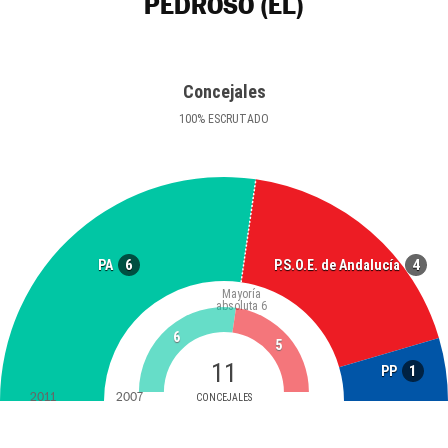
PEDROSO (EL)
Concejales
100
%
ESCRUTADO
6
4
PA
P.S.O.E. de Andalucía
Mayoría
absoluta
6
6
5
11
1
PP
2011
2007
CONCEJALES