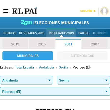
SUSCRÍBETE
26M | Elec
NOTICIAS
RESULTADOS 2023
RESULTADOS 2019
PACTOS
AUTONÓMIC
2019
2015
2011
2007
MUNICIPALES
AUTONÓMICAS
Estás en:
Total España
»
Andalucía
»
Sevilla
»
Pedroso (El)