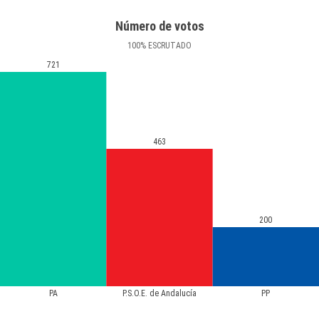
Número de votos
100
%
ESCRUTADO
721
463
200
PA
P.S.O.E. de Andalucía
PP