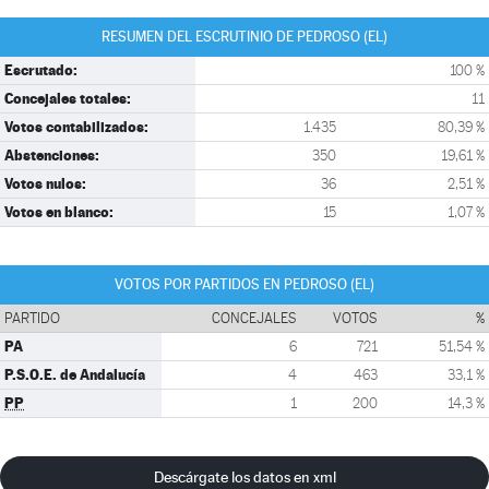
RESUMEN DEL ESCRUTINIO DE PEDROSO (EL)
Escrutado:
100 %
Concejales totales:
11
Votos contabilizados:
1.435
80,39 %
Abstenciones:
350
19,61 %
Votos nulos:
36
2,51 %
Votos en blanco:
15
1,07 %
VOTOS POR PARTIDOS EN PEDROSO (EL)
PARTIDO
CONCEJALES
VOTOS
%
PA
6
721
51,54 %
P.S.O.E. de Andalucía
4
463
33,1 %
PP
1
200
14,3 %
Descárgate los datos en xml