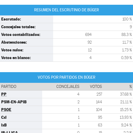
RESUMEN DEL ESCRUTINIO DE BÚGER
Escrutado:
100 %
Concejales totales:
9
Votos contabilizados:
694
88,3 %
Abstenciones:
92
11,7 %
Votos nulos:
12
1,73 %
Votos en blanco:
4
0,59 %
VOTOS POR PARTIDOS EN BÚGER
PARTIDO
CONCEJALES
VOTOS
%
PP
4
257
37,68 %
PSM-EN-APIB
2
144
21,11 %
PSOE
1
104
15,25 %
CxI
1
95
13,93 %
IxB
1
63
9,24 %
IB-LLIGA
0
15
2,2 %