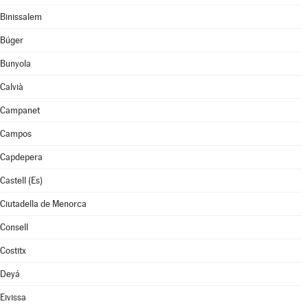
Binissalem
Búger
Bunyola
Calvià
Campanet
Campos
Capdepera
Castell (Es)
Ciutadella de Menorca
Consell
Costitx
Deyá
Eivissa