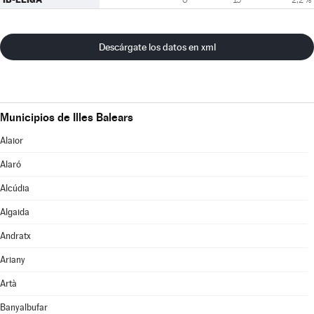
Descárgate los datos en xml
Municipios de Illes Balears
Alaior
Alaró
Alcúdia
Algaida
Andratx
Ariany
Artà
Banyalbufar