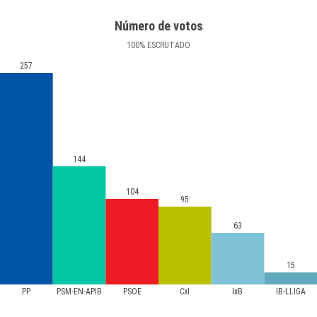
Número de votos
100
%
ESCRUTADO
257
144
104
95
63
15
PP
PSM-EN-APIB
PSOE
CxI
IxB
IB-LLIGA