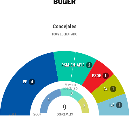
BÚGER
Concejales
100
%
ESCRUTADO
2
PSM-EN-APIB
1
PSOE
4
PP
Mayoría
absoluta
5
1
CxI
3
4
1
IxB
9
2
2011
2007
CONCEJALES