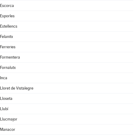
Escorca
Esporles
Estellencs
Felanitx
Ferreries
Formentera
Fornalutx
Inca
Lloret de Vistalegre
Lloseta
Llubí
Llucmajor
Manacor