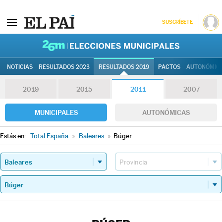
SUSCRÍBETE
26M | Elec
NOTICIAS
RESULTADOS 2023
RESULTADOS 2019
PACTOS
AUTONÓMIC
2019
2015
2011
2007
MUNICIPALES
AUTONÓMICAS
Estás en:
Total España
»
Baleares
»
Búger