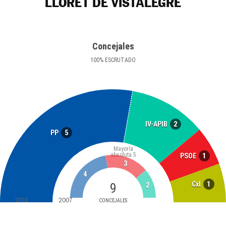
LLORET DE VISTALEGRE
Concejales
100
%
ESCRUTADO
2
IV-APIB
5
PP
Mayoría
absoluta
5
1
PSOE
3
4
1
CxI
9
2
2011
2007
CONCEJALES