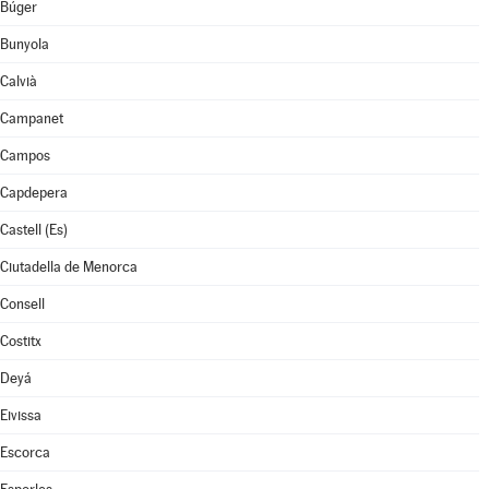
Búger
Bunyola
Calvià
Campanet
Campos
Capdepera
Castell (Es)
Ciutadella de Menorca
Consell
Costitx
Deyá
Eivissa
Escorca