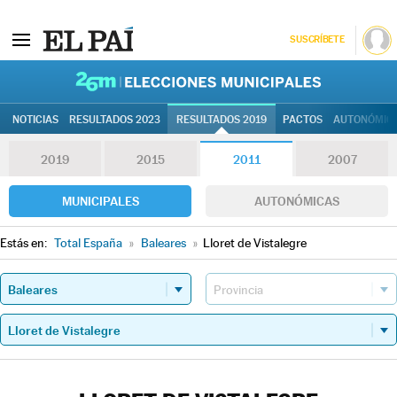
SUSCRÍBETE
26M | Elec
NOTICIAS
RESULTADOS 2023
RESULTADOS 2019
PACTOS
AUTONÓMIC
2019
2015
2011
2007
MUNICIPALES
AUTONÓMICAS
Estás en:
Total España
»
Baleares
»
Lloret de Vistalegre