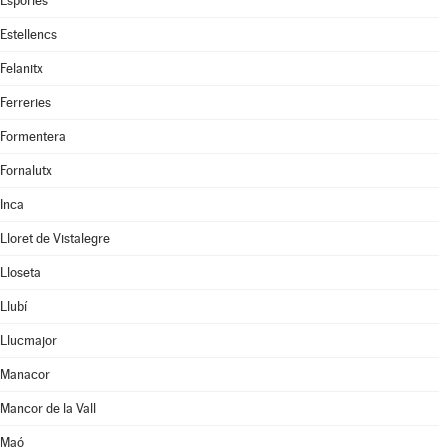
Esporles
Estellencs
Felanitx
Ferreries
Formentera
Fornalutx
Inca
Lloret de Vistalegre
Lloseta
Llubí
Llucmajor
Manacor
Mancor de la Vall
Maó