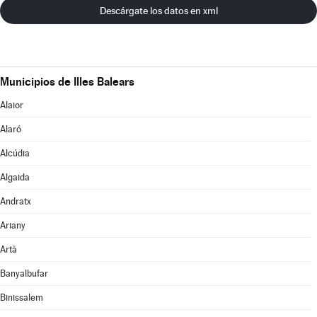
Descárgate los datos en xml
Municipios de Illes Balears
Alaior
Alaró
Alcúdia
Algaida
Andratx
Ariany
Artà
Banyalbufar
Binissalem