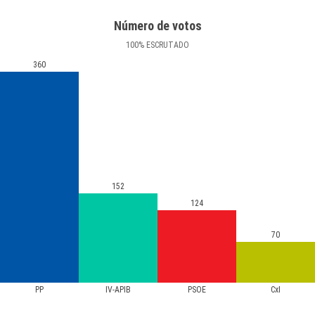
Número de votos
100
%
ESCRUTADO
360
152
124
70
PP
IV-APIB
PSOE
CxI