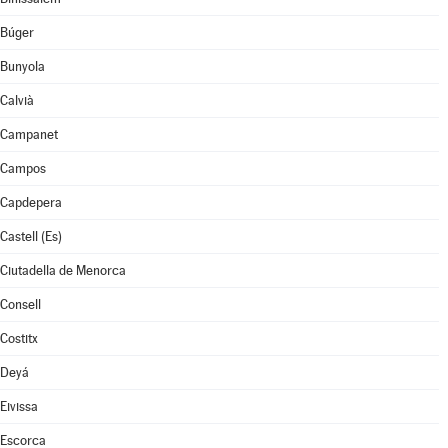
Búger
Bunyola
Calvià
Campanet
Campos
Capdepera
Castell (Es)
Ciutadella de Menorca
Consell
Costitx
Deyá
Eivissa
Escorca