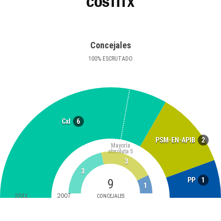
COSTITX
Concejales
100
%
ESCRUTADO
6
CxI
2
PSM-EN-APIB
Mayoría
absoluta
5
3
3
1
PP
9
1
2011
2007
CONCEJALES