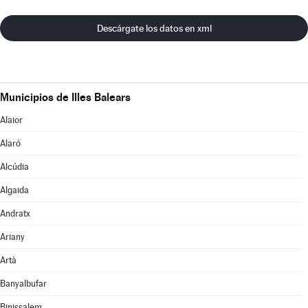
Descárgate los datos en xml
Municipios de Illes Balears
Alaior
Alaró
Alcúdia
Algaida
Andratx
Ariany
Artà
Banyalbufar
Binissalem