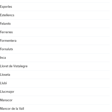
Esporles
Estellencs
Felanitx
Ferreries
Formentera
Fornalutx
Inca
Lloret de Vistalegre
Lloseta
Llubí
Llucmajor
Manacor
Mancor de la Vall