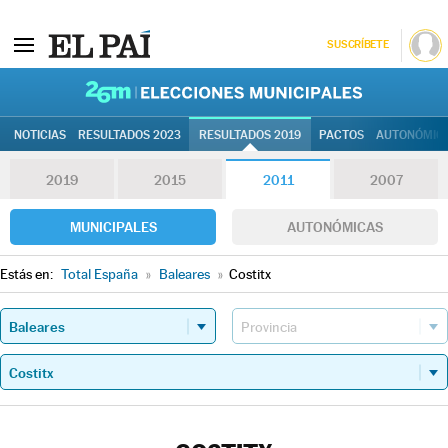
SUSCRÍBETE
26M | Elec
NOTICIAS
RESULTADOS 2023
RESULTADOS 2019
PACTOS
AUTONÓMIC
2019
2015
2011
2007
MUNICIPALES
AUTONÓMICAS
Estás en:
Total España
»
Baleares
»
Costitx