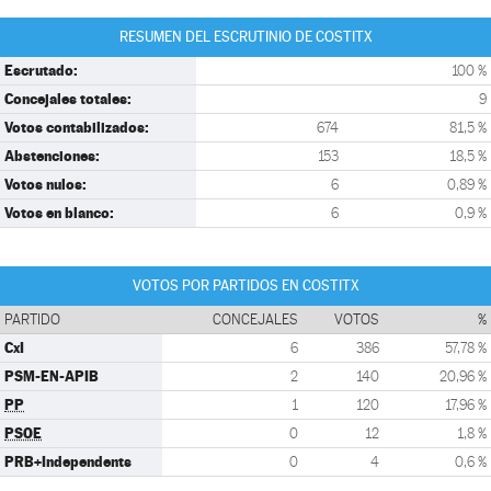
RESUMEN DEL ESCRUTINIO DE COSTITX
Escrutado:
100 %
Concejales totales:
9
Votos contabilizados:
674
81,5 %
Abstenciones:
153
18,5 %
Votos nulos:
6
0,89 %
Votos en blanco:
6
0,9 %
VOTOS POR PARTIDOS EN COSTITX
PARTIDO
CONCEJALES
VOTOS
%
CxI
6
386
57,78 %
PSM-EN-APIB
2
140
20,96 %
PP
1
120
17,96 %
PSOE
0
12
1,8 %
PRB+Independents
0
4
0,6 %