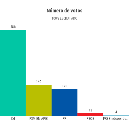
Número de votos
100
%
ESCRUTADO
386
140
120
12
4
CxI
PSM-EN-APIB
PP
PSOE
PRB+Independents