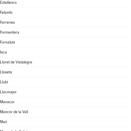
Estellencs
Felanitx
Ferreries
Formentera
Fornalutx
Inca
Lloret de Vistalegre
Lloseta
Llubí
Llucmajor
Manacor
Mancor de la Vall
Maó