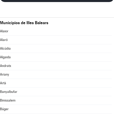
Municipios de Illes Balears
Alaior
Alaró
Alcúdia
Algaida
Andratx
Ariany
Artà
Banyalbufar
Binissalem
Búger