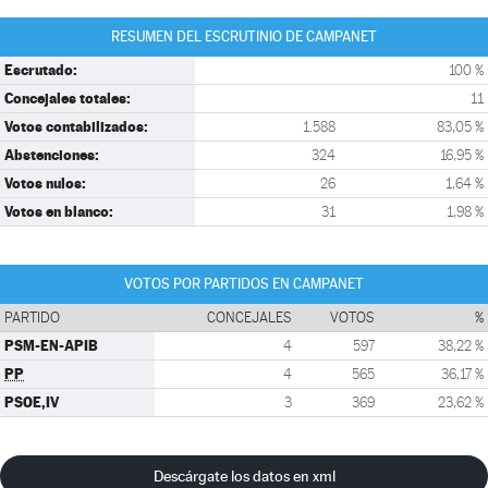
RESUMEN DEL ESCRUTINIO DE CAMPANET
Escrutado:
100 %
Concejales totales:
11
Votos contabilizados:
1.588
83,05 %
Abstenciones:
324
16,95 %
Votos nulos:
26
1,64 %
Votos en blanco:
31
1,98 %
VOTOS POR PARTIDOS EN CAMPANET
PARTIDO
CONCEJALES
VOTOS
%
PSM-EN-APIB
4
597
38,22 %
PP
4
565
36,17 %
PSOE,IV
3
369
23,62 %
Descárgate los datos en xml