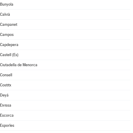
Bunyola
Calvià
Campanet
Campos
Capdepera
Castell (Es)
Ciutadella de Menorca
Consell
Costitx
Deyá
Eivissa
Escorca
Esporles