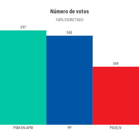
Número de votos
100
%
ESCRUTADO
597
565
369
PSM-EN-APIB
PP
PSOE,IV