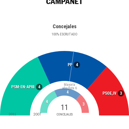
CAMPANET
Concejales
100
%
ESCRUTADO
4
PP
Mayoría
4
PSM-EN-APIB
absoluta
6
4
3
PSOE,IV
4
3
11
2011
2007
CONCEJALES