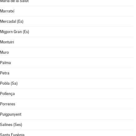
Maria de la Salut
Marratxí
Mercadal (Es)
Migjorn Gran (Es)
Montuïri
Muro
Palma
Petra
Pobla (Sa)
Pollença
Porreres
Puigpunyent
Salines (Ses)
Santa Eugènia