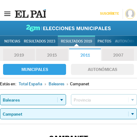
SUSCRÍBETE
26M | Elec
NOTICIAS
RESULTADOS 2023
RESULTADOS 2019
PACTOS
AUTONÓMIC
2019
2015
2011
2007
MUNICIPALES
AUTONÓMICAS
Estás en:
Total España
»
Baleares
»
Campanet