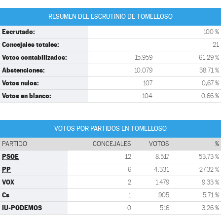
RESUMEN DEL ESCRUTINIO DE TOMELLOSO
Escrutado:
100 %
Concejales totales:
21
Votos contabilizados:
15.959
61,29 %
Abstenciones:
10.079
38,71 %
Votos nulos:
107
0,67 %
Votos en blanco:
104
0,66 %
VOTOS POR PARTIDOS EN TOMELLOSO
PARTIDO
CONCEJALES
VOTOS
%
PSOE
12
8.517
53,73 %
PP
6
4.331
27,32 %
VOX
2
1.479
9,33 %
Cs
1
905
5,71 %
IU-PODEMOS
0
516
3,26 %