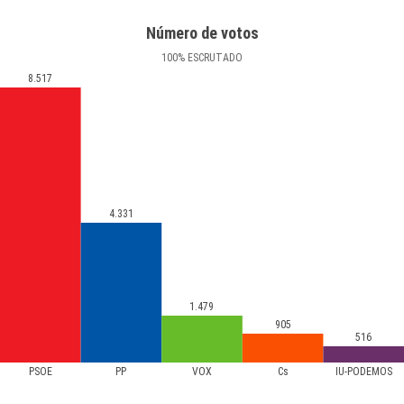
Número de votos
100
%
ESCRUTADO
8.517
4.331
1.479
905
516
PSOE
PP
VOX
Cs
IU-PODEMOS