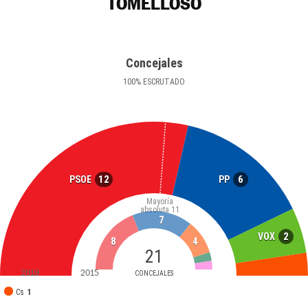
TOMELLOSO
Concejales
100
%
ESCRUTADO
12
6
PSOE
PP
Mayoría
absoluta
11
7
2
VOX
8
4
21
2019
2015
CONCEJALES
Cs
1