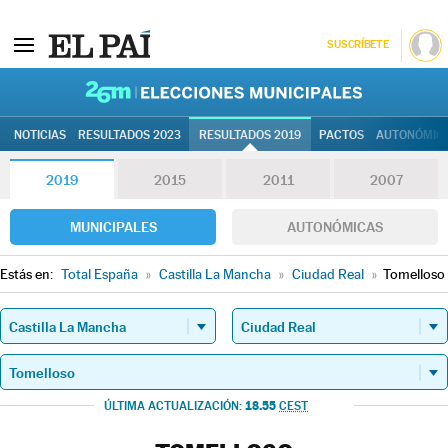
SUSCRÍBETE
26M | Elec
NOTICIAS
RESULTADOS 2023
RESULTADOS 2019
PACTOS
AUTONÓMIC
2019
2015
2011
2007
MUNICIPALES
AUTONÓMICAS
Estás en:
Total España
»
Castilla La Mancha
»
Ciudad Real
»
Tomelloso
18.55
ÚLTIMA ACTUALIZACIÓN:
CEST