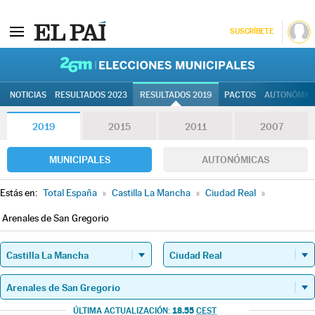
SUSCRÍBETE
26M | Elec
NOTICIAS
RESULTADOS 2023
RESULTADOS 2019
PACTOS
AUTONÓMIC
2019
2015
2011
2007
MUNICIPALES
AUTONÓMICAS
Estás en:
Total España
»
Castilla La Mancha
»
Ciudad Real
»
Arenales de San Gregorio
18.55
ÚLTIMA ACTUALIZACIÓN:
CEST