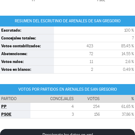
PP
PSOE
RESUMEN DEL ESCRUTINIO DE ARENALES DE SAN GREGORIO
Escrutado:
100 %
Concejales totales:
7
Votos contabilizados:
423
85,45 %
Abstenciones:
72
14,55 %
Votos nulos:
11
2,6 %
Votos en blanco:
2
0,49 %
VOTOS POR PARTIDOS EN ARENALES DE SAN GREGORIO
PARTIDO
CONCEJALES
VOTOS
%
PP
4
254
61,65 %
PSOE
3
156
37,86 %
Descárgate los datos en xml