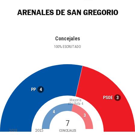
ARENALES DE SAN GREGORIO
Concejales
100
%
ESCRUTADO
4
PP
3
PSOE
Mayoría
absoluta
4
4
3
7
2019
2015
CONCEJALES