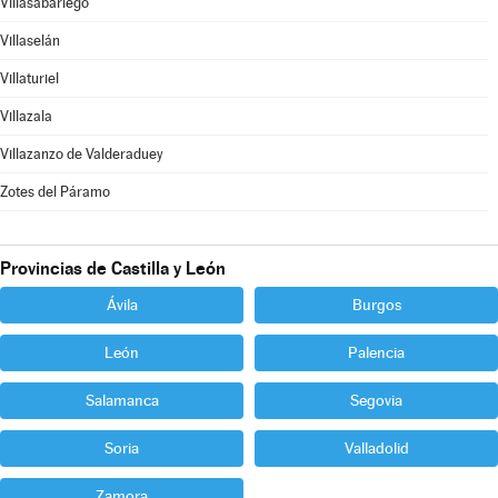
Villasabariego
Villaselán
Villaturiel
Villazala
Villazanzo de Valderaduey
Zotes del Páramo
Provincias de Castilla y León
Ávila
Burgos
León
Palencia
Salamanca
Segovia
Soria
Valladolid
Zamora