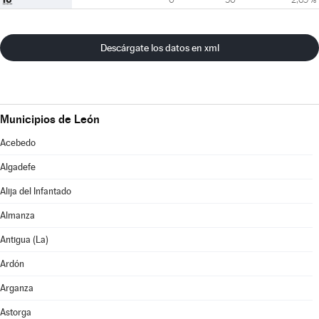
Descárgate los datos en xml
Municipios de León
Acebedo
Algadefe
Alija del Infantado
Almanza
Antigua (La)
Ardón
Arganza
Astorga