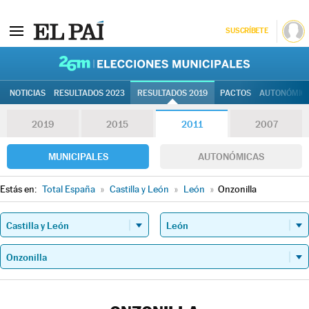
SUSCRÍBETE
26M | Elec
NOTICIAS
RESULTADOS 2023
RESULTADOS 2019
PACTOS
AUTONÓMIC
2019
2015
2011
2007
MUNICIPALES
AUTONÓMICAS
Estás en:
Total España
»
Castilla y León
»
León
»
Onzonilla