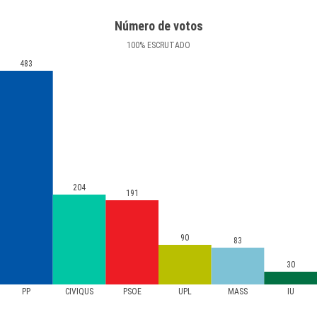
Número de votos
100
%
ESCRUTADO
483
204
191
90
83
30
PP
CIVIQUS
PSOE
UPL
MASS
IU