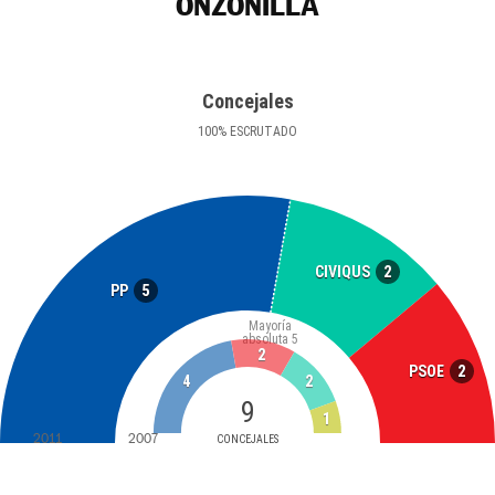
ONZONILLA
Concejales
100
%
ESCRUTADO
2
CIVIQUS
5
PP
Mayoría
absoluta
5
2
2
PSOE
4
2
9
1
2011
2007
CONCEJALES