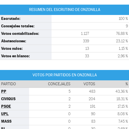
RESUMEN DEL ESCRUTINIO DE ONZONILLA
Escrutado:
100 %
Concejales totales:
9
Votos contabilizados:
1.127
76,88 %
Abstenciones:
339
23,12 %
Votos nulos:
13
1,15 %
Votos en blanco:
33
2,96 %
VOTOS POR PARTIDOS EN ONZONILLA
PARTIDO
CONCEJALES
VOTOS
%
PP
5
483
43,36 %
CIVIQUS
2
204
18,31 %
PSOE
2
191
17,15 %
UPL
0
90
8,08 %
MASS
0
83
7,45 %
IU
0
30
2,69 %