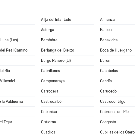
Alija del Infantado
Almanza
Astorga
Balboa
 Luna (Los)
Bembibre
Benavides
 del Real Camino
Berlanga del Bierzo
Boca de Huérgano
Burgo Ranero (El)
Burón
el Río
Cabrillanes
Cacabelos
illavidel
Camponaraya
Candín
Carrocera
Carucedo
e la Valduerna
Castrocalbón
Castrocontrigo
Cebanico
Cebrones del Río
l Tejar
Cistierna
Congosto
Cuadros
Cubillas de los Otero