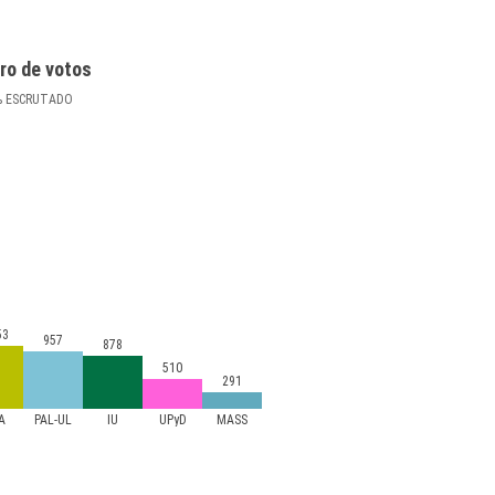
ro de votos
%
ESCRUTADO
53
957
878
510
291
A
PAL-UL
IU
UPyD
MASS