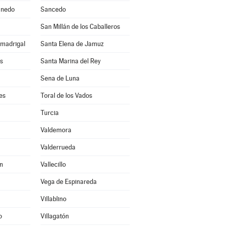
anedo
Sancedo
a
San Millán de los Caballeros
lmadrigal
Santa Elena de Jamuz
s
Santa Marina del Rey
Sena de Luna
es
Toral de los Vados
Turcia
Valdemora
Valderrueda
n
Vallecillo
Vega de Espinareda
Villablino
o
Villagatón