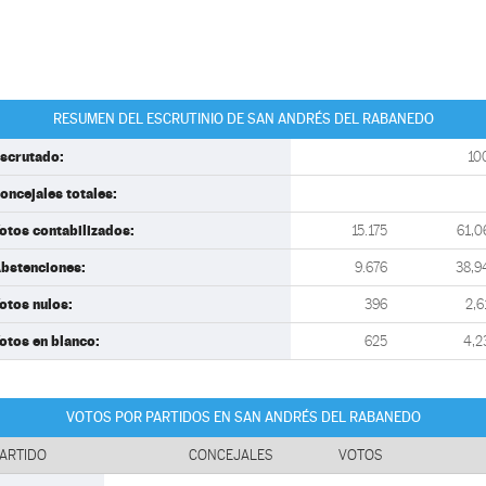
RESUMEN DEL ESCRUTINIO DE SAN ANDRÉS DEL RABANEDO
scrutado:
10
oncejales totales:
otos contabilizados:
15.175
61,0
bstenciones:
9.676
38,9
otos nulos:
396
2,6
otos en blanco:
625
4,2
VOTOS POR PARTIDOS EN SAN ANDRÉS DEL RABANEDO
ARTIDO
CONCEJALES
VOTOS