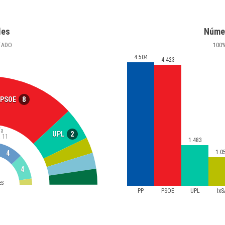
les
Núme
TADO
100
4.504
4.423
8
PSOE
ía
2
UPL
a
11
1.483
1.0
4
4
ES
PP
PSOE
UPL
IxS