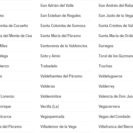
San Adrián del Valle
San Andrés del Rab
ano
San Esteban de Nogales
San Justo de la Veg
omba de Curueño
Santa Colomba de Somoza
Santa Cristina de Va
a del Monte de Cea
Santa María del Páramo
Santa María de Ordá
illas
Santovenia de la Valdoncina
Sariegos
 Vega
Soto y Amío
Toral de los Guzman
Bierzo
Trabadelo
Truchas
no
Valdefuentes del Páramo
Valdelugueros
Valderas
Valderrey
 Lorenzo
Valdevimbre
Valencia de Don Jua
Enrique
Vecilla (La)
Vegacervera
alcarce
Vegaquemada
Vegas del Condado
os del Páramo
Villademor de la Vega
Villafranca del Bierz