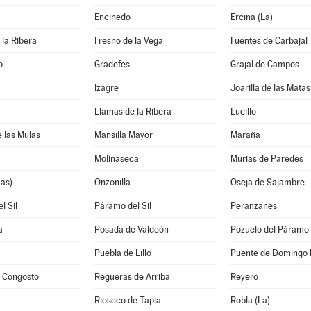
Encinedo
Ercina (La)
 la Ribera
Fresno de la Vega
Fuentes de Carbajal
o
Gradefes
Grajal de Campos
Izagre
Joarilla de las Matas
Llamas de la Ribera
Lucillo
e las Mulas
Mansilla Mayor
Maraña
Molinaseca
Murias de Paredes
as)
Onzonilla
Oseja de Sajambre
l Sil
Páramo del Sil
Peranzanes
a
Posada de Valdeón
Pozuelo del Páramo
Puebla de Lillo
Puente de Domingo 
y Congosto
Regueras de Arriba
Reyero
Rioseco de Tapia
Robla (La)