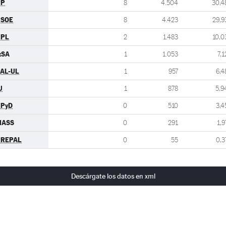
PP
8
4.504
30,4
PSOE
8
4.423
29,9
UPL
2
1.483
10,0
xSA
1
1.053
7,1
AL-UL
1
957
6,4
U
1
878
5,9
UPyD
0
510
3,4
MASS
0
291
1,9
PREPAL
0
55
0,3
Descárgate los datos en xml