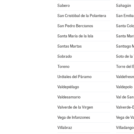
Sabero
Sahagún
San Cristóbal de la Polantera
San Emili
San Pedro Bercianos
Santa Col
Santa María de la Isla
Santa Marí
Santas Martas
Santiago M
Sobrado
Soto de la
Toreno
Torre del 
Urdiales del Páramo
Valdefres
Valdepiélago
Valdepolo
Valdesamario
Val de San
Valverde de la Virgen
Valverde-
Vega de Infanzones
Vega de V
Villabraz
Villadang