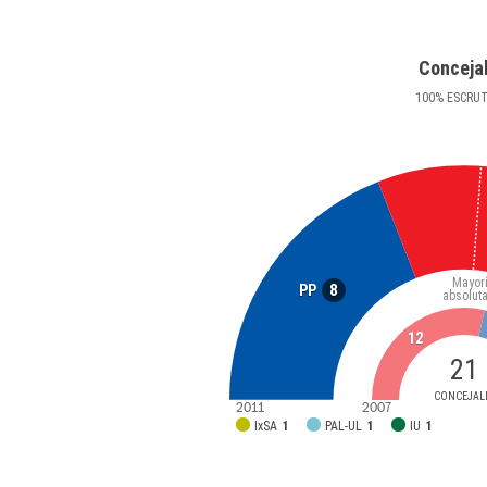
Conceja
100
%
ESCRU
Mayor
8
PP
absolut
12
21
CONCEJAL
2011
2007
IxSA
1
PAL-UL
1
IU
1