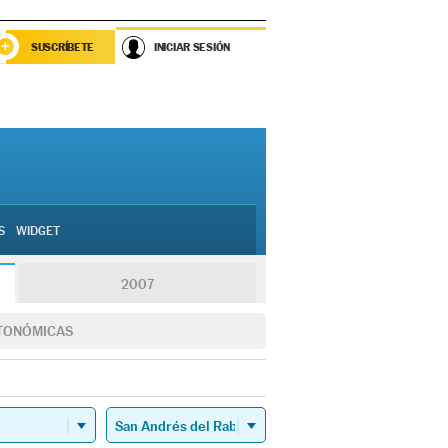
SUSCRÍBETE
INICIAR SESIÓN
S
WIDGET
2007
TONÓMICAS