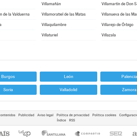
Villamañán
Villamartín de Don 
n de la Valduerna
Villamoratiel de las Matas
Villanueva de las M
a
Villaquilambre
Villarejo de Órbigo
Villaturiel
Villazala
Burgos
León
Palencia
Soria
Valladolid
Zamora
contenidos
Publicidad
Aviso legal
Política de privacidad
Política cookies
Configuraci
Índice
RSS