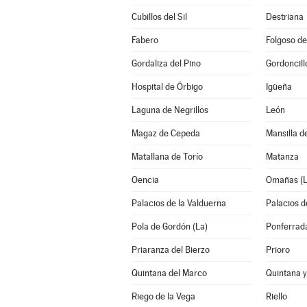
Cubillos del Sil
Destriana
Fabero
Folgoso de
Gordaliza del Pino
Gordoncill
Hospital de Órbigo
Igüeña
Laguna de Negrillos
León
Magaz de Cepeda
Mansilla d
Matallana de Torío
Matanza
Oencia
Omañas (L
Palacios de la Valduerna
Palacios de
Pola de Gordón (La)
Ponferrad
Priaranza del Bierzo
Prioro
Quintana del Marco
Quintana 
Riego de la Vega
Riello