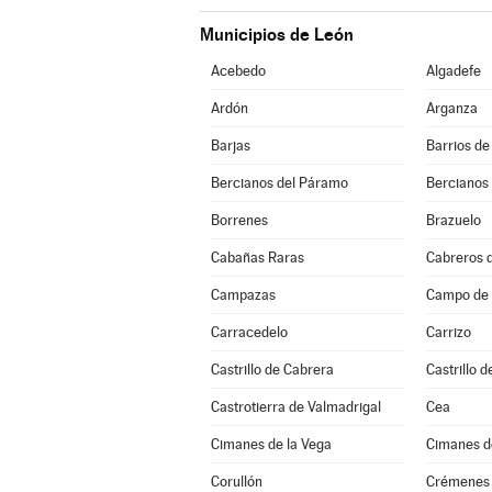
Municipios de León
Acebedo
Algadefe
Ardón
Arganza
Barjas
Barrios de
Bercianos del Páramo
Bercianos
Borrenes
Brazuelo
Cabañas Raras
Cabreros d
Campazas
Campo de V
Carracedelo
Carrizo
Castrillo de Cabrera
Castrillo d
Castrotierra de Valmadrigal
Cea
Cimanes de la Vega
Cimanes de
Corullón
Crémenes