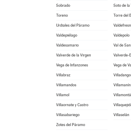
Sobrado
Soto de la
Toreno
Torre del 
Urdiales del Páramo
Valdefres
Valdepiélago
Valdepolo
Valdesamario
Val de San
Valverde de la Virgen
Valverde-
Vega de Infanzones
Vega de V
Villabraz
Villadang
Villamandos
Villamanín
Villamol
Villamontá
Villaornate y Castro
Villaquejid
Villasabariego
Villaselán
Zotes del Páramo