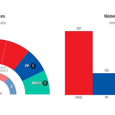
les
Núme
TADO
100
307
1
PP
yoría
oluta
4
105
1
MASS
2
ES
PSOE
PP