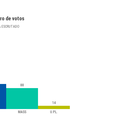
ro de votos
%
ESCRUTADO
88
14
MASS
U.P.L.