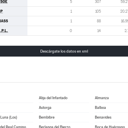
PSOE
5
307
59,2
PP
1
105
20,2
MASS
1
88
16,9
.P.L.
0
14
2,
Descárgate los datos en xml
Alija del Infantado
Almanza
Astorga
Balboa
 Luna (Los)
Bembibre
Benavides
 del Real Camino
Berlanga del Bierzo
Boca de Huérgano