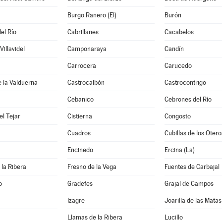
Burgo Ranero (El)
Burón
el Río
Cabrillanes
Cacabelos
illavidel
Camponaraya
Candín
Carrocera
Carucedo
e la Valduerna
Castrocalbón
Castrocontrigo
Cebanico
Cebrones del Río
l Tejar
Cistierna
Congosto
Cuadros
Cubillas de los Otero
Encinedo
Ercina (La)
 la Ribera
Fresno de la Vega
Fuentes de Carbajal
o
Gradefes
Grajal de Campos
Izagre
Joarilla de las Matas
Llamas de la Ribera
Lucillo