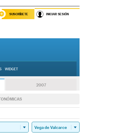
SUSCRÍBETE
INICIAR SESIÓN
S
WIDGET
2007
TONÓMICAS