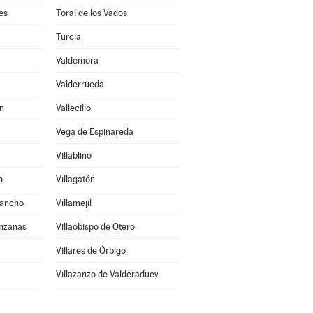
es
Toral de los Vados
Turcia
Valdemora
Valderrueda
n
Vallecillo
Vega de Espinareda
Villablino
o
Villagatón
Sancho
Villamejil
anzanas
Villaobispo de Otero
Villares de Órbigo
Villazanzo de Valderaduey