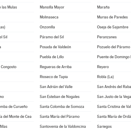
e las Mulas
Mansilla Mayor
Maraña
Molinaseca
Murias de Paredes
as)
Onzonilla
Oseja de Sajambre
l Sil
Páramo del Sil
Peranzanes
a
Posada de Valdeón
Pozuelo del Páramo
Puebla de Lillo
Puente de Domingo 
y Congosto
Regueras de Arriba
Reyero
Rioseco de Tapia
Robla (La)
San Adrián del Valle
San Andrés del Rab
ano
San Esteban de Nogales
San Justo de la Veg
omba de Curueño
Santa Colomba de Somoza
Santa Cristina de Va
a del Monte de Cea
Santa María del Páramo
Santa María de Ordá
illas
Santovenia de la Valdoncina
Sariegos