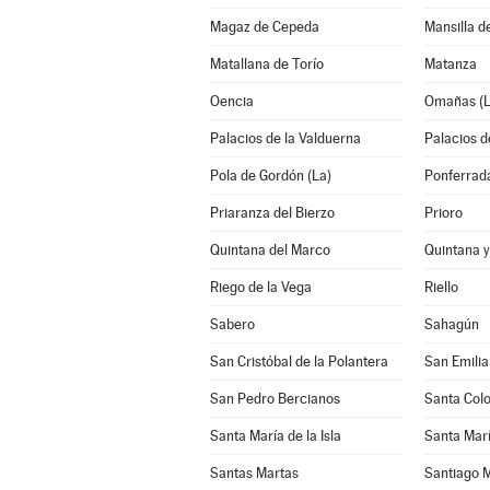
Magaz de Cepeda
Mansilla d
Matallana de Torío
Matanza
Oencia
Omañas (L
Palacios de la Valduerna
Palacios de
Pola de Gordón (La)
Ponferrad
Priaranza del Bierzo
Prioro
Quintana del Marco
Quintana 
Riego de la Vega
Riello
Sabero
Sahagún
San Cristóbal de la Polantera
San Emili
San Pedro Bercianos
Santa Col
Santa María de la Isla
Santa Marí
Santas Martas
Santiago M