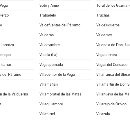
 Vega
Soto y Amío
Toral de los Guzman
Bierzo
Trabadelo
Truchas
no
Valdefuentes del Páramo
Valdelugueros
Valderas
Valderrey
 Lorenzo
Valdevimbre
Valencia de Don Jua
Enrique
Vecilla (La)
Vegacervera
alcarce
Vegaquemada
Vegas del Condado
os del Páramo
Villademor de la Vega
Villafranca del Bierz
Villamañán
Villamartín de Don 
n de la Valduerna
Villamoratiel de las Matas
Villanueva de las M
a
Villaquilambre
Villarejo de Órbigo
Villaturiel
Villazala