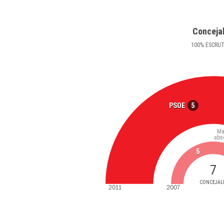
Conceja
100
%
ESCRU
5
PSOE
Ma
abs
5
7
CONCEJAL
2011
2007