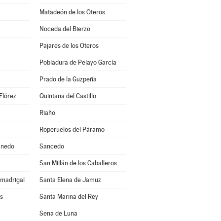
Matadeón de los Oteros
Noceda del Bierzo
Pajares de los Oteros
Pobladura de Pelayo García
Prado de la Guzpeña
Flórez
Quintana del Castillo
Riaño
Roperuelos del Páramo
anedo
Sancedo
a
San Millán de los Caballeros
lmadrigal
Santa Elena de Jamuz
s
Santa Marina del Rey
Sena de Luna