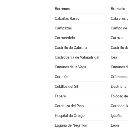
Borrenes
Brazuelo
Cabañas Raras
Cabreros d
Campazas
Campo de V
Carracedelo
Carrizo
Castrillo de Cabrera
Castrillo d
Castrotierra de Valmadrigal
Cea
Cimanes de la Vega
Cimanes de
Corullón
Crémenes
Cubillos del Sil
Destriana
Fabero
Folgoso de
Gordaliza del Pino
Gordoncill
Hospital de Órbigo
Igüeña
Laguna de Negrillos
León