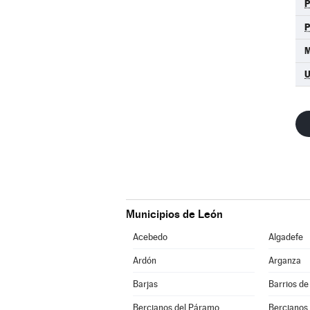
U
Municipios de León
Acebedo
Algadefe
Ardón
Arganza
Barjas
Barrios de
Bercianos del Páramo
Bercianos