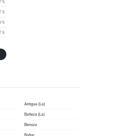
7 %
7 %
9 %
7 %
Antigua (La)
Bañeza (La)
Benuza
Boñar