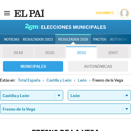
SUSCRÍBETE
26M | Elec
NOTICIAS
RESULTADOS 2023
RESULTADOS 2019
PACTOS
AUTONÓMIC
2019
2015
2011
2007
MUNICIPALES
AUTONÓMICAS
Estás en:
Total España
»
Castilla y León
»
León
»
Fresno de la Vega