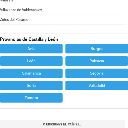
Villazala
Villazanzo de Valderaduey
Zotes del Páramo
Provincias de Castilla y León
Ávila
Burgos
León
Palencia
Salamanca
Segovia
Soria
Valladolid
Zamora
EDICIONES EL PAÍS S.L.
©