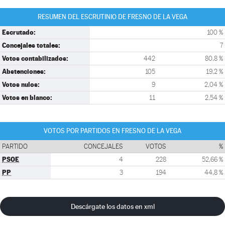
RESUMEN DEL ESCRUTINIO DE FRESNO DE LA VEGA
Escrutado:
100 %
Concejales totales:
7
Votos contabilizados:
442
80,8 %
Abstenciones:
105
19,2 %
Votos nulos:
9
2,04 %
Votos en blanco:
11
2,54 %
VOTOS POR PARTIDOS EN FRESNO DE LA VEGA
PARTIDO
CONCEJALES
VOTOS
%
PSOE
4
228
52,66 %
PP
3
194
44,8 %
Descárgate los datos en xml