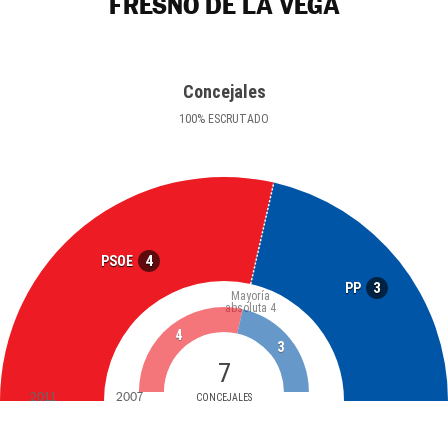
FRESNO DE LA VEGA
Concejales
100
%
ESCRUTADO
4
PSOE
3
PP
Mayoría
absoluta
4
4
3
7
2011
2007
CONCEJALES