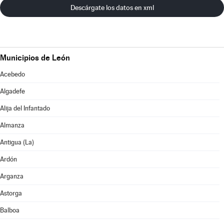
Descárgate los datos en xml
Municipios de León
Acebedo
Algadefe
Alija del Infantado
Almanza
Antigua (La)
Ardón
Arganza
Astorga
Balboa