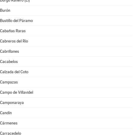
Burgo Ranero (El)
Burón
Bustillo del Páramo
Cabañas Raras
Cabreros del Río
Cabrillanes
Cacabelos
Calzada del Coto
Campazas
Campo de Villavidel
Camponaraya
Candín
Cármenes
Carracedelo