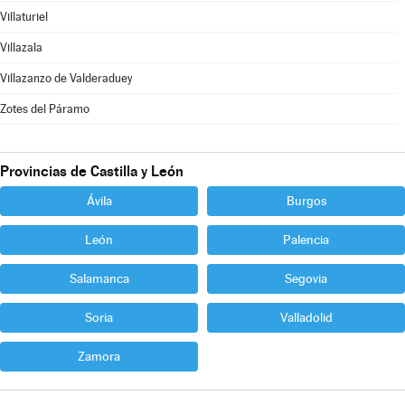
Villaturiel
Villazala
Villazanzo de Valderaduey
Zotes del Páramo
Provincias de Castilla y León
Ávila
Burgos
León
Palencia
Salamanca
Segovia
Soria
Valladolid
Zamora