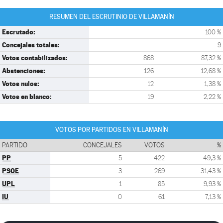
RESUMEN DEL ESCRUTINIO DE VILLAMANÍN
Escrutado:
100 %
Concejales totales:
9
Votos contabilizados:
868
87,32 %
Abstenciones:
126
12,68 %
Votos nulos:
12
1,38 %
Votos en blanco:
19
2,22 %
VOTOS POR PARTIDOS EN VILLAMANÍN
PARTIDO
CONCEJALES
VOTOS
%
PP
5
422
49,3 %
PSOE
3
269
31,43 %
UPL
1
85
9,93 %
IU
0
61
7,13 %