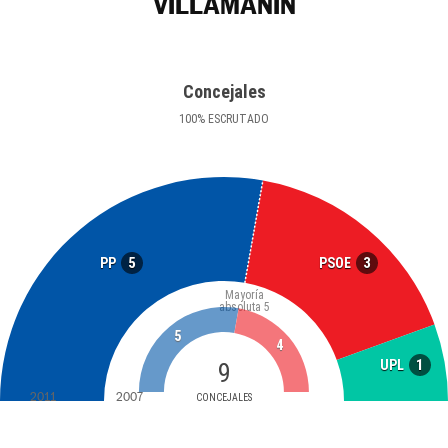
VILLAMANÍN
Concejales
100
%
ESCRUTADO
5
3
PP
PSOE
Mayoría
absoluta
5
5
4
1
UPL
9
2011
2007
CONCEJALES