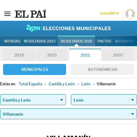
SUSCRÍBETE
26M | Elec
NOTICIAS
RESULTADOS 2023
RESULTADOS 2019
PACTOS
AUTONÓMIC
2019
2015
2011
2007
MUNICIPALES
AUTONÓMICAS
Estás en:
Total España
»
Castilla y León
»
León
»
Villamanín