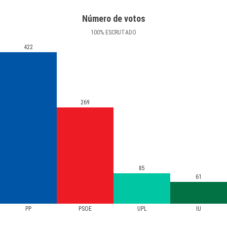
Número de votos
100
%
ESCRUTADO
422
269
85
61
PP
PSOE
UPL
IU