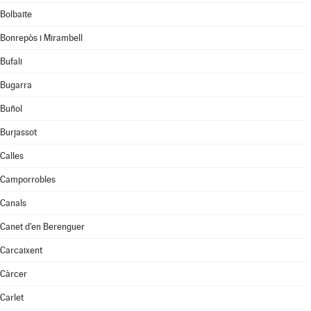
Bolbaite
Bonrepòs i Mirambell
Bufali
Bugarra
Buñol
Burjassot
Calles
Camporrobles
Canals
Canet d'en Berenguer
Carcaixent
Càrcer
Carlet