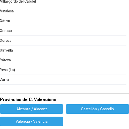
Villargordo del Cabriel
Vinalesa
Xàtiva
Xeraco
Xeresa
Xirivella
Yátova
Yesa (La)
Zarra
Provincias de C. Valenciana
Alicante / Alacant
Castellón / Castelló
Valencia / València