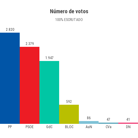
Número de votos
100
%
ESCRUTADO
2.820
2.379
1.947
592
86
47
41
PP
PSOE
GdC
BLOC
AuN
CVa
DN