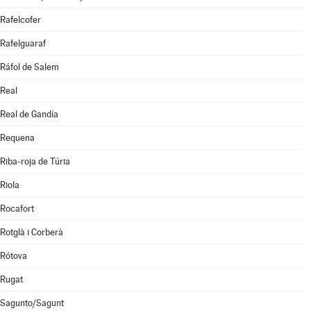
Rafelcofer
Rafelguaraf
Ráfol de Salem
Real
Real de Gandía
Requena
Riba-roja de Túria
Riola
Rocafort
Rotglà i Corberà
Rótova
Rugat
Sagunto/Sagunt