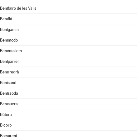
Benifairó de les Valls
Beniflá
Benigánim
Benimodo
Benimuslem
Beniparrell
Benirredrà
Benisanó
Benissoda
Benisuera
Bétera
Bicorp
Bocairent