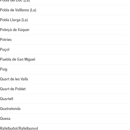
Pobla del Duc (La)
Pobla de Vallbona (La)
Pobla Llarga (La)
Polinyà de Xúquer
Potríes
Puçol
Puebla de San Miguel
Puig
Quart de les Valls
Quart de Poblet
Quartell
Quatretonda
Quesa
Rafelbuñol/Rafelbunyol