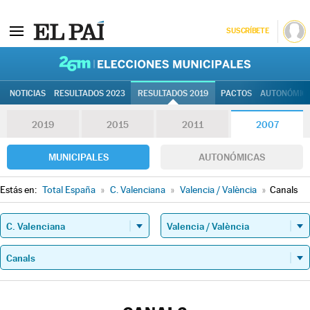
SUSCRÍBETE
26M | Elec
NOTICIAS
RESULTADOS 2023
RESULTADOS 2019
PACTOS
AUTONÓMIC
2019
2015
2011
2007
MUNICIPALES
AUTONÓMICAS
Estás en:
Total España
»
C. Valenciana
»
Valencia / València
»
Canals