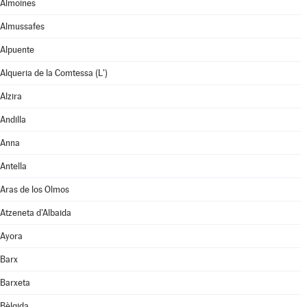
Almoines
Almussafes
Alpuente
Alqueria de la Comtessa (L')
Alzira
Andilla
Anna
Antella
Aras de los Olmos
Atzeneta d'Albaida
Ayora
Barx
Barxeta
Bèlgida