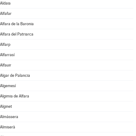
Aldaia
Alfafar
Alfara de la Baronia
Alfara del Patriarca
Alfarp
Alfarrasí
Alfauir
Algar de Palancia
Algemesí
Algimia de Alfara
Alginet
Almàssera
Almiserà