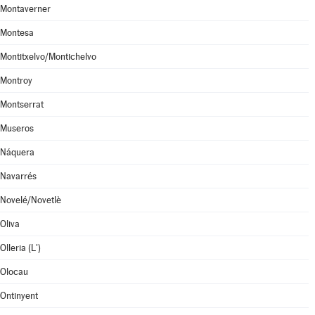
Montaverner
Montesa
Montitxelvo/Montichelvo
Montroy
Montserrat
Museros
Náquera
Navarrés
Novelé/Novetlè
Oliva
Olleria (L')
Olocau
Ontinyent