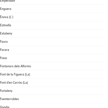
Emperador
Enguera
Ènova (L')
Estivella
Estubeny
Faura
Favara
Foios
Fontanars dels Alforins
Font de la Figuera (La)
Font d'en Carròs (La)
Fortaleny
Fuenterrobles
Gandia