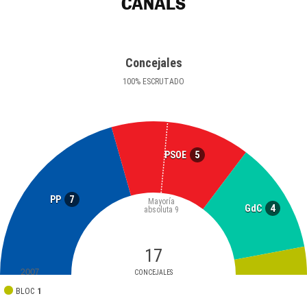
CANALS
Concejales
100
%
ESCRUTADO
5
PSOE
7
PP
Mayoría
4
GdC
absoluta
9
17
2007
CONCEJALES
BLOC
1