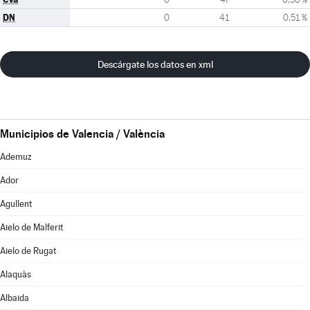
DN
0
41
0,51 %
Descárgate los datos en xml
Municipios de Valencia / València
Ademuz
Ador
Agullent
Aielo de Malferit
Aielo de Rugat
Alaquàs
Albaida