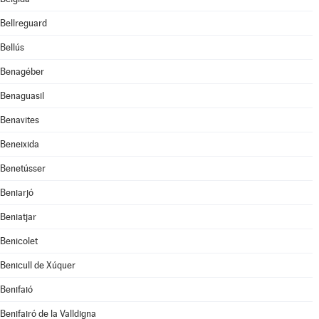
Bellreguard
Bellús
Benagéber
Benaguasil
Benavites
Beneixida
Benetússer
Beniarjó
Beniatjar
Benicolet
Benicull de Xúquer
Benifaió
Benifairó de la Valldigna