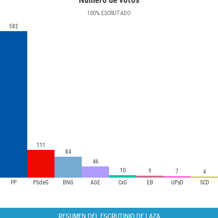
100
%
ESCRUTADO
582
111
84
46
10
9
7
4
PP
PSdeG
BNG
AGE
CxG
EB
UPyD
SCD
RESUMEN DEL ESCRUTINIO DE LAZA