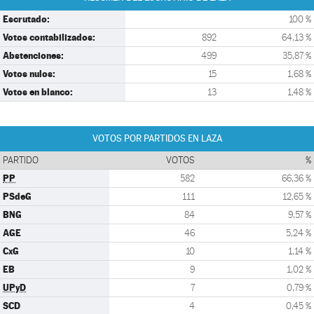
Escrutado:
100 %
Votos contabilizados:
892
64,13 %
Abstenciones:
499
35,87 %
Votos nulos:
15
1,68 %
Votos en blanco:
13
1,48 %
VOTOS POR PARTIDOS EN LAZA
PARTIDO
VOTOS
%
PP
582
66,36 %
PSdeG
111
12,65 %
BNG
84
9,57 %
AGE
46
5,24 %
CxG
10
1,14 %
EB
9
1,02 %
UPyD
7
0,79 %
SCD
4
0,45 %