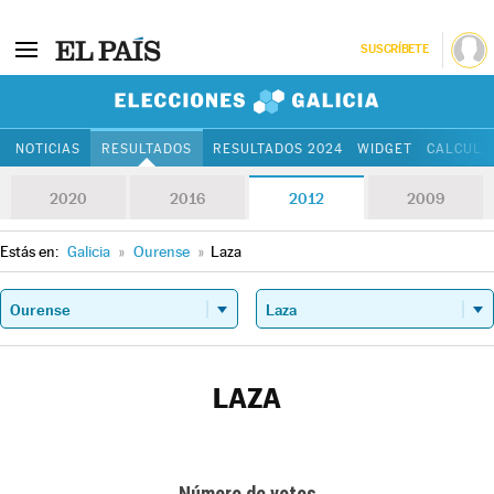
SUSCRÍBETE
Elecciones Gali
NOTICIAS
RESULTADOS
RESULTADOS 2024
WIDGET
CALCULA
2020
2016
2012
2009
Estás en:
Galicia
»
Ourense
»
Laza
LAZA
Número de votos