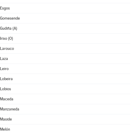
Esgos
Gomesende
Gudiña (A)
Irixo (O)
Larouco
Laza
Leiro
Lobeira
Lobios
Maceda
Manzaneda
Maside
Melón