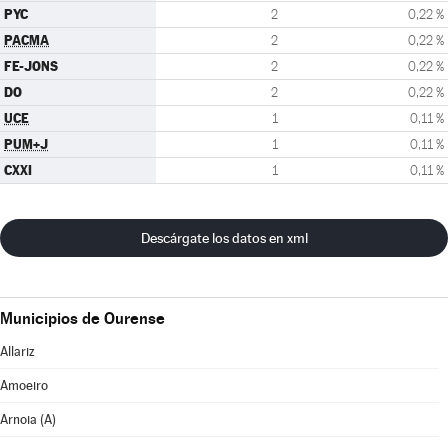
PYC
2
0,22 %
PACMA
2
0,22 %
FE-JONS
2
0,22 %
DO
2
0,22 %
UCE
1
0,11 %
PUM+J
1
0,11 %
CXXI
1
0,11 %
Descárgate los datos en xml
Municipios de Ourense
Allariz
Amoeiro
Arnoia (A)