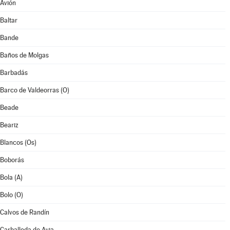
Avión
Baltar
Bande
Baños de Molgas
Barbadás
Barco de Valdeorras (O)
Beade
Beariz
Blancos (Os)
Boborás
Bola (A)
Bolo (O)
Calvos de Randín
Carballeda de Avia