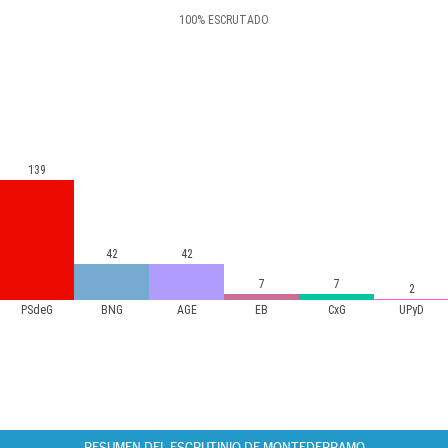
100
%
ESCRUTADO
139
42
42
7
7
2
PSdeG
BNG
AGE
EB
CxG
UPyD
RESUMEN DEL ESCRUTINIO DE MONTEDERRAMO