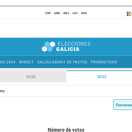
ESP
AME
MEX
CAT
ENG
OS 2024
WIDGET
CALCULADORA DE PACTOS
PRONOSTICOS
2016
2012
amo
Número de votos