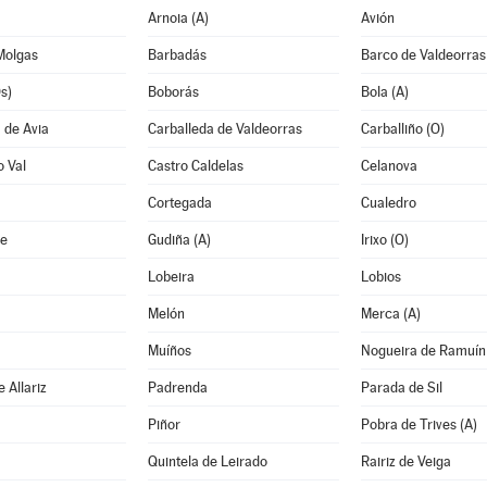
Arnoia (A)
Avión
Molgas
Barbadás
Barco de Valdeorras
s)
Boborás
Bola (A)
 de Avia
Carballeda de Valdeorras
Carballiño (O)
o Val
Castro Caldelas
Celanova
Cortegada
Cualedro
e
Gudiña (A)
Irixo (O)
Lobeira
Lobios
Melón
Merca (A)
Muíños
Nogueira de Ramuín
 Allariz
Padrenda
Parada de Sil
Piñor
Pobra de Trives (A)
Quintela de Leirado
Rairiz de Veiga