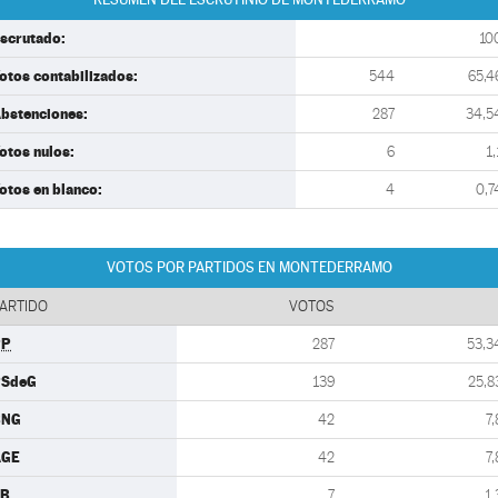
scrutado:
10
otos contabilizados:
544
65,4
bstenciones:
287
34,5
otos nulos:
6
1,
otos en blanco:
4
0,7
VOTOS POR PARTIDOS EN MONTEDERRAMO
ARTIDO
VOTOS
PP
287
53,3
PSdeG
139
25,8
BNG
42
7,
AGE
42
7,
EB
7
1,