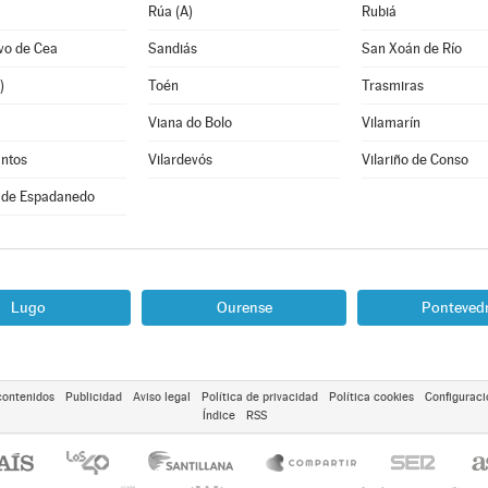
Rúa (A)
Rubiá
vo de Cea
Sandiás
San Xoán de Río
)
Toén
Trasmiras
Viana do Bolo
Vilamarín
antos
Vilardevós
Vilariño de Conso
 de Espadanedo
Lugo
Ourense
Ponteved
contenidos
Publicidad
Aviso legal
Política de privacidad
Política cookies
Configuraci
Índice
RSS