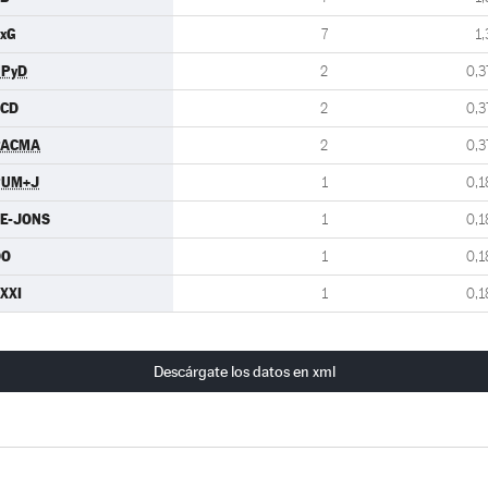
xG
7
1,
UPyD
2
0,3
SCD
2
0,3
PACMA
2
0,3
PUM+J
1
0,1
E-JONS
1
0,1
DO
1
0,1
XXI
1
0,1
Descárgate los datos en xml