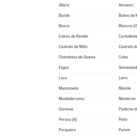
Allariz
Amoeiro
Bande
Baños de 
Beariz
Blancos (O
Calvos de Randín
Carballeda
Castrelo de Miño
Castrelo d
Chandrexa de Queixa
Coles
Esgos
Gomesend
Laza
Leiro
Manzaneda
Maside
Montederramo
Monterrei
Ourense
Paderne de
Peroxa (A)
Petín
Porqueira
Punxín