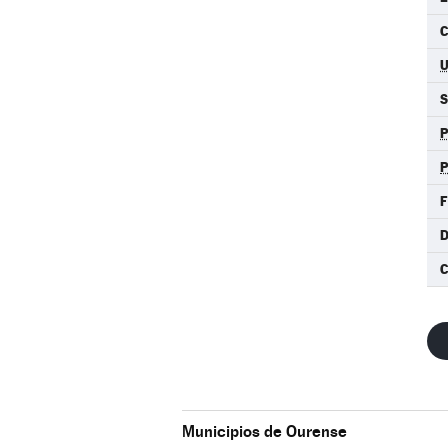
C
F
C
Municipios de Ourense