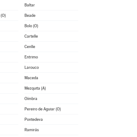
Baltar
 (O)
Beade
Bolo (O)
Cartelle
Cenlle
Entrimo
Larouco
Maceda
Mezquita (A)
Oímbra
Pereiro de Aguiar (O)
Pontedeva
Ramirás