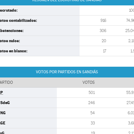
scrutado:
10
otos contabilizados:
916
74,9
bstenciones:
306
25,0
otos nulos:
20
2,1
otos en blanco:
17
1,
VOTOS POR PARTIDOS EN SANDIÁS
ARTIDO
VOTOS
PP
501
55,9
PSdeG
246
27,4
BNG
54
6,0
AGE
33
3,6
xG
19
2,1