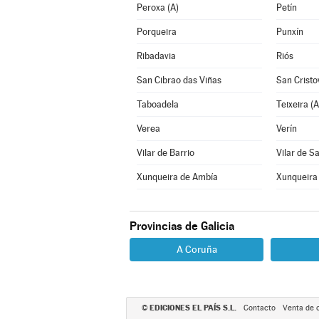
Peroxa (A)
Petín
Porqueira
Punxín
Ribadavia
Riós
San Cibrao das Viñas
San Cristo
Taboadela
Teixeira (A
Verea
Verín
Vilar de Barrio
Vilar de S
Xunqueira de Ambía
Xunqueira
Provincias de Galicia
A Coruña
EDICIONES EL PAÍS S.L.
©
Contacto
Venta de 