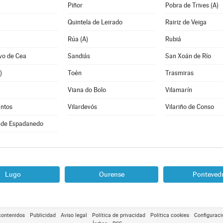
Piñor
Pobra de Trives (A)
Quintela de Leirado
Rairiz de Veiga
Rúa (A)
Rubiá
vo de Cea
Sandiás
San Xoán de Río
)
Toén
Trasmiras
Viana do Bolo
Vilamarín
antos
Vilardevós
Vilariño de Conso
 de Espadanedo
Lugo
Ourense
Ponteved
contenidos
Publicidad
Aviso legal
Política de privacidad
Política cookies
Configuraci