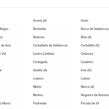
Arnoia (A)
Avión
Molgas
Barbadás
Barco de Valdeorras
s)
Boborás
Bola (A)
 de Avia
Carballeda de Valdeorras
Carballiño (O)
o Val
Castro Caldelas
Celanova
Cortegada
Cualedro
e
Gudiña (A)
Irixo (O)
Lobeira
Lobios
Melón
Merca (A)
Muíños
Nogueira de Ramuín
 Allariz
Padrenda
Parada de Sil