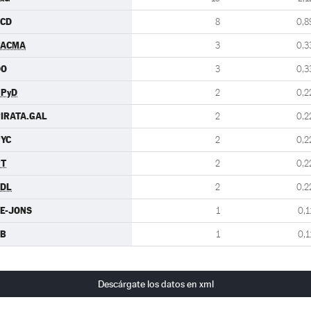
SCD
8
0,8
PACMA
3
0,3
DO
3
0,3
UPyD
2
0,2
IRATA.GAL
2
0,2
YC
2
0,2
PT
2
0,2
CDL
2
0,2
E-JONS
1
0,1
EB
1
0,1
Descárgate los datos en xml