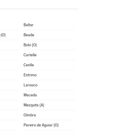
Baltar
 (O)
Beade
Bolo (O)
Cartelle
Cenlle
Entrimo
Larouco
Maceda
Mezquita (A)
Oímbra
Pereiro de Aguiar (O)