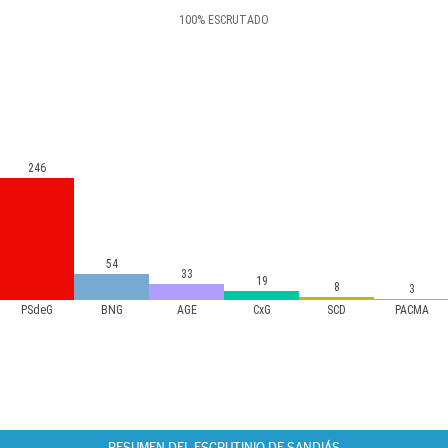
100
%
ESCRUTADO
246
54
33
19
8
3
PSdeG
BNG
AGE
CxG
SCD
PACMA
RESUMEN DEL ESCRUTINIO DE SANDIÁS