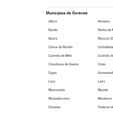
Municipios de Ourense
Allariz
Amoeiro
Bande
Baños de 
Beariz
Blancos (O
Calvos de Randín
Carballeda
Castrelo de Miño
Castrelo d
Chandrexa de Queixa
Coles
Esgos
Gomesend
Laza
Leiro
Manzaneda
Maside
Montederramo
Monterrei
Ourense
Paderne de