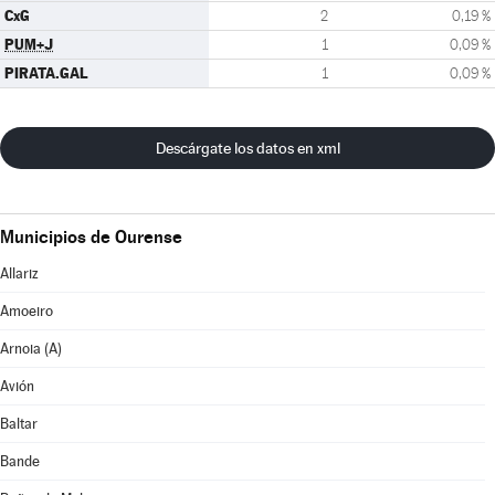
CxG
2
0,19 %
PUM+J
1
0,09 %
PIRATA.GAL
1
0,09 %
Descárgate los datos en xml
Municipios de Ourense
Allariz
Amoeiro
Arnoia (A)
Avión
Baltar
Bande