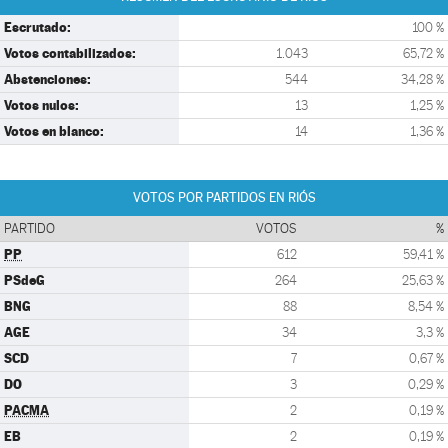
Escrutado:
100 %
Votos contabilizados:
1.043
65,72 %
Abstenciones:
544
34,28 %
Votos nulos:
13
1,25 %
Votos en blanco:
14
1,36 %
VOTOS POR PARTIDOS EN RIÓS
PARTIDO
VOTOS
%
PP
612
59,41 %
PSdeG
264
25,63 %
BNG
88
8,54 %
AGE
34
3,3 %
SCD
7
0,67 %
DO
3
0,29 %
PACMA
2
0,19 %
EB
2
0,19 %