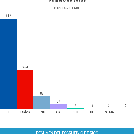
100
%
ESCRUTADO
612
264
88
34
7
3
2
2
PP
PSdeG
BNG
AGE
SCD
DO
PACMA
EB
RESUMEN DEL ESCRUTINIO DE RIÓS