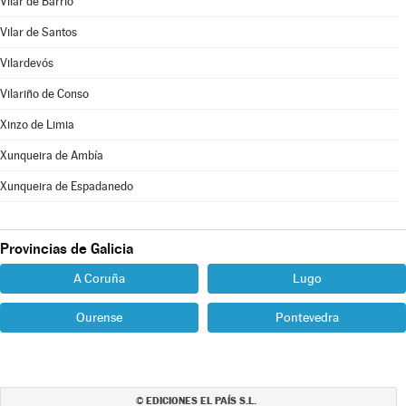
Vilar de Barrio
Vilar de Santos
Vilardevós
Vilariño de Conso
Xinzo de Limia
Xunqueira de Ambía
Xunqueira de Espadanedo
Provincias de Galicia
A Coruña
Lugo
Ourense
Pontevedra
EDICIONES EL PAÍS S.L.
©