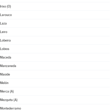
Irixo (O)
Larouco
Laza
Leiro
Lobeira
Lobios
Maceda
Manzaneda
Maside
Melón
Merca (A)
Mezquita (A)
Montederramo