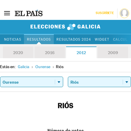
SUSCRÍBETE
Elecciones Gali
NOTICIAS
RESULTADOS
RESULTADOS 2024
WIDGET
CALCULA
2020
2016
2012
2009
Estás en:
Galicia
»
Ourense
»
Riós
RIÓS
Número de votos