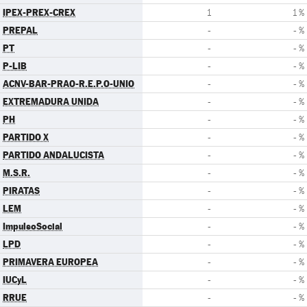
IPEX-PREX-CREX
1
1 %
PREPAL
-
- %
PT
-
- %
P-LIB
-
- %
ACNV-BAR-PRAO-R.E.P.O-UNIO
-
- %
EXTREMADURA UNIDA
-
- %
PH
-
- %
PARTIDO X
-
- %
PARTIDO ANDALUCISTA
-
- %
M.S.R.
-
- %
PIRATAS
-
- %
LEM
-
- %
ImpulsoSocial
-
- %
LPD
-
- %
PRIMAVERA EUROPEA
-
- %
IUCyL
-
- %
RRUE
-
- %