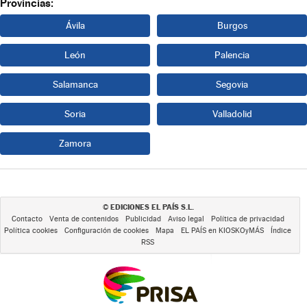
Provincias:
Ávila
Burgos
León
Palencia
Salamanca
Segovia
Soria
Valladolid
Zamora
EDICIONES EL PAÍS S.L.
©
Contacto
Venta de contenidos
Publicidad
Aviso legal
Política de privacidad
Política cookies
Configuración de cookies
Mapa
EL PAÍS en KIOSKOyMÁS
Índice
RSS