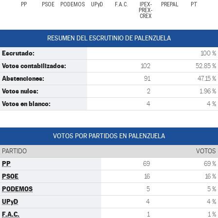
PP
PSOE
PODEMOS
UPyD
F.A.C.
IPEX-
PREPAL
PT
PREX-
CREX
RESUMEN DEL ESCRUTINIO DE PALENZUELA
Escrutado:
100 %
Votos contabilizados:
102
52.85 %
Abstenciones:
91
47.15 %
Votos nulos:
2
1.96 %
Votos en blanco:
4
4 %
VOTOS POR PARTIDOS EN PALENZUELA
PARTIDO
VOTOS
PP
69
69 %
PSOE
16
16 %
PODEMOS
5
5 %
UPyD
4
4 %
F.A.C.
1
1 %