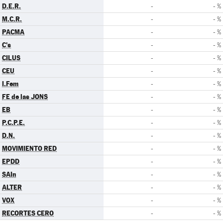
D.E.R.
-
- %
M.C.R.
-
- %
PACMA
-
- %
C's
-
- %
CILUS
-
- %
CEU
-
- %
I.Fem
-
- %
FE de las JONS
-
- %
EB
-
- %
P.C.P.E.
-
- %
D.N.
-
- %
MOVIMIENTO RED
-
- %
EPDD
-
- %
SAIn
-
- %
ALTER
-
- %
VOX
-
- %
RECORTES CERO
-
- %